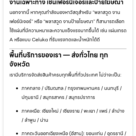
งานเฉพาะทาง เช่นเฟอร์นิเจอร์และป้ายโฆษณา
นอกจากนี้ หากคุณกำลังมองหาวัสดุสำหรับ “พลาสวูด งาน
เฟอร์นิเจอร์” หรือ “พลาสวูด งานป้ายโฆษณา” ก็สามารถเลือก
ใช้แผ่นที่มีความหนาและความแข็งแรงมากขึ้นได้ เช่น แผ่นเกรด
A หรือแบบ Celuka ที่รับแรงกดและน้ำหนักได้ดี
พื้นที่บริการของเรา — ส่งทั่วไทย ทุก
จังหวัด
เรามีบริการจัดส่งสินค้าครบทุกพื้นที่ทั่วประเทศ ไม่ว่าจะเป็น:
ภาคกลาง / ปริมณฑล / กรุงเทพมหานคร / นนทบุรี /
ปทุมธานี / สมุทรสาคร / สมุทรปราการ
ภาคเหนือ: เชียงใหม่ / เชียงราย / พะเยา / แพร่ / ลำปาง
/ ลำพูน / น่าน
ภาคตะวันออกเฉียงเหนือ (อีสาน): ขอนแก่น / อุดรธานี /