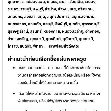
มุกดาหาร, แม่ฮ่องสอน, ยโสธร, ยะลา, ร้อยเอ็ด, ระนอง,
ระยอง, ราชบุรี, ลพบุรี, ลำปาง, ลำพูน, เลย, ศรีสะเกษ,
สกลนคร, สงขลา, สตูล, สมุทรปราการ, สมุทรสงคราม,
สมุทรสาคร, สระแก้ว, สระบุรี, สิงห์บุรี, สุโขทัย, สุพรรณบุรี,
สุราษฎร์ธานี, สุรินทร์, หนองคาย, หนองบัวลำภู, อ่างทอง,
อำนาจเจริญ, อุดรธานี, อุตรดิตถ์, อุทัยธานี, อุบลธานี,
โคราช, แปดริ้ว, พัทยา — เราพร้อมส่งถึงคุณ
คำแนะนำก่อนเลือกซื้อแผ่นพลาสวูด
ตรวจสอบขนาดและความหนาที่ต้องการ เช่น ต้องการ
งานฉลุลายอาจเลือกความหนาน้อยหน่อย หรือจะใช้งาน
รองรับน้ำหนักให้เลือกความหนามากขึ้น
เลือกสีให้เหมาะกับงาน เช่น แผ่นพลาสวูด สีขาว หากจะ
พ่นสีเพิ่มเติม, หรือ สีดำ/สีเทา หากต้องการโทนเข้ม