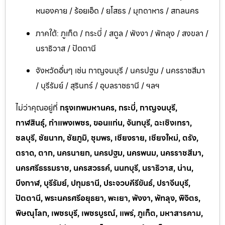
หนองคาย / ร้อยเอ็ด / ยโสธร / มุกดาหาร / สกลนคร
ภาคใต้: ภูเก็ต / กระบี่ / สตูล / พังงา / พัทลุง / สงขลา /
นราธิวาส / ปัตตานี
จังหวัดอื่นๆ เช่น กาญจนบุรี / นครปฐม / นครราชสีมา
/ บุรีรัมย์ / สุรินทร์ / อุบลราชธานี / ฯลฯ
ไม่ว่าคุณอยู่ที่
กรุงเทพมหานคร, กระบี่, กาญจนบุรี,
กาฬสินธุ์, กำแพงเพชร, ขอนแก่น, จันทบุรี, ฉะเชิงเทรา,
ชลบุรี, ชัยนาท, ชัยภูมิ, ชุมพร, เชียงราย, เชียงใหม่, ตรัง,
ตราด, ตาก, นครนายก, นครปฐม, นครพนม, นครราชสีมา,
นครศรีธรรมราช, นครสวรรค์, นนทบุรี, นราธิวาส, น่าน,
บึงกาฬ, บุรีรัมย์, ปทุมธานี, ประจวบคีรีขันธ์, ปราจีนบุรี,
ปัตตานี, พระนครศรีอยุธยา, พะเยา, พังงา, พัทลุง, พิจิตร,
พิษณุโลก, เพชรบุรี, เพชรบูรณ์, แพร่, ภูเก็ต, มหาสารคาม,