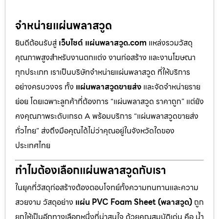
จำหน่ายแผ่นพลาสวูด
ยินดีต้อนรับสู่
เว็บไซต์ แผ่นพลาสวูด.com
แหล่งรวมวัสดุ
คุณภาพสูงสำหรับงานตกแต่ง งานก่อสร้าง และงานโฆษณา
ทุกประเภท เราเป็นบริษัทจำหน่ายแผ่นพลาสวูด ที่ให้บริการ
อย่างครบวงจร ทั้ง
แผ่นพลาสวูดขายส่ง
และจัดจำหน่ายราย
ย่อย โดยเฉพาะลูกค้าที่ต้องการ “แผ่นพลาสวูด ราคาถูก” แต่ยัง
คงคุณภาพระดับเกรด A พร้อมบริการ “แผ่นพลาสวูดขายส่ง
ทั่วไทย” ส่งถึงมือคุณได้ไม่ว่าคุณอยู่ในจังหวัดใดของ
ประเทศไทย
ทำไมต้องเลือกแผ่นพลาสวูดกับเรา
ในยุคที่วัสดุก่อสร้างต้องตอบโจทย์ทั้งความทนทานและความ
สวยงาม วัสดุอย่าง
แผ่น PVC Foam Sheet (พลาสวูด)
ถูก
ยกให้เป็นอีกทางเลือกหนึ่งที่น่าสนใจ ด้วยคุณสมบัติเด่น คือ น้ำ