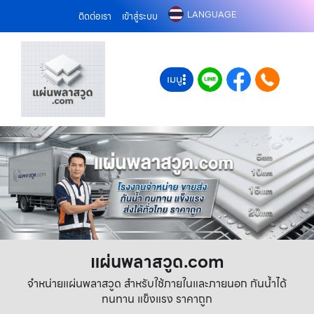
LANGUAGE
ติดต่อเรา
เข้าสู่ระบบ
เมนู
แผ่นพลาสวูด.com
จำหน่ายแผ่นพลาสวูด สำหรับใช้ภายในและภายนอก กันน้ำได้
ทนทาน แข็งแรง ราคาถูก