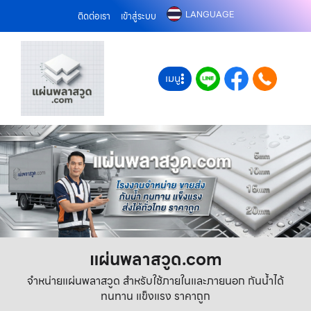
LANGUAGE
ติดต่อเรา
เข้าสู่ระบบ
เมนู
แผ่นพลาสวูด.com
จำหน่ายแผ่นพลาสวูด สำหรับใช้ภายในและภายนอก กันน้ำได้
ทนทาน แข็งแรง ราคาถูก