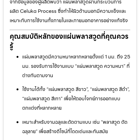
จากข้อมูลของผู้ผลิตพบว่า แผ่นพลาสวูดผ่านกระบวนการ
ผลิต Celuka Process ซึ่งทำให้ผิวด้านนอกมีความแข็งและ
เหมาะกับการใช้งานทั้งภายในและภายนอกอาคารอย่างแท้จริง
คุณสมบัติหลักของแผ่นพลาสวูดที่คุณควร
รู้
แผ่นพลาสวูดมีความหนาหลากหลายตั้งแต่ 1 มม. ถึง 25
มม. รองรับการใช้งานแบบ “แผ่นพลาสวูด ความหนา” ที่
ต่างกันตามงาน
ใช้งานได้ทั้ง “แผ่นพลาสวูด สีขาว”, “แผ่นพลาสวูด สีดำ”,
“แผ่นพลาสวูด สีเทา” เพื่อให้ตอบโจทย์การออกแบบ
ตกแต่งที่หลากหลาย
เหมาะสำหรับงานฉลุและตัดตามแบบ เช่น “พลาสวูด ตัด
ฉลุลาย” เพื่อสร้างดีไซน์ที่โดดเด่นและทันสมัย