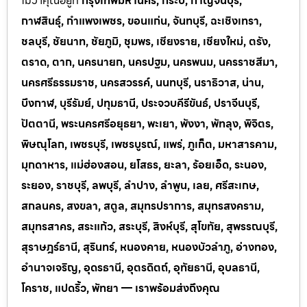
ไม่ว่าคุณอยู่ที่
กรุงเทพมหานคร, กระบี่, กาญจนบุรี,
กาฬสินธุ์, กำแพงเพชร, ขอนแก่น, จันทบุรี, ฉะเชิงเทรา,
ชลบุรี, ชัยนาท, ชัยภูมิ, ชุมพร, เชียงราย, เชียงใหม่, ตรัง,
ตราด, ตาก, นครนายก, นครปฐม, นครพนม, นครราชสีมา,
นครศรีธรรมราช, นครสวรรค์, นนทบุรี, นราธิวาส, น่าน,
บึงกาฬ, บุรีรัมย์, ปทุมธานี, ประจวบคีรีขันธ์, ปราจีนบุรี,
ปัตตานี, พระนครศรีอยุธยา, พะเยา, พังงา, พัทลุง, พิจิตร,
พิษณุโลก, เพชรบุรี, เพชรบูรณ์, แพร่, ภูเก็ต, มหาสารคาม,
มุกดาหาร, แม่ฮ่องสอน, ยโสธร, ยะลา, ร้อยเอ็ด, ระนอง,
ระยอง, ราชบุรี, ลพบุรี, ลำปาง, ลำพูน, เลย, ศรีสะเกษ,
สกลนคร, สงขลา, สตูล, สมุทรปราการ, สมุทรสงคราม,
สมุทรสาคร, สระแก้ว, สระบุรี, สิงห์บุรี, สุโขทัย, สุพรรณบุรี,
สุราษฎร์ธานี, สุรินทร์, หนองคาย, หนองบัวลำภู, อ่างทอง,
อำนาจเจริญ, อุดรธานี, อุตรดิตถ์, อุทัยธานี, อุบลธานี,
โคราช, แปดริ้ว, พัทยา — เราพร้อมส่งถึงคุณ