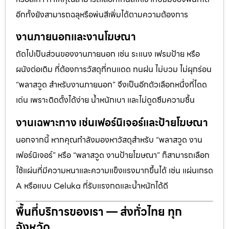
อีกทั้งยังสามารถฉลุหรือพ่นสีเพิ่มได้ตามความต้องการ
งานภายนอกและงานโฆษณา
ถัดไปเป็นส่วนของงานภายนอก เช่น ระแนง เฟรมป้าย หรือ
ผนังต่อเติม ที่ต้องการวัสดุที่ทนแดด ทนฝน ไม่บวม ไม่ผุกร่อน
“พลาสวูด สำหรับงานภายนอก” จึงเป็นอีกตัวเลือกหนึ่งที่โดด
เด่น เพราะติดตั้งได้ง่าย น้ำหนักเบา และไม่ดูดซึมความชื้น
งานเฉพาะทาง เช่นเฟอร์นิเจอร์และป้ายโฆษณา
นอกจากนี้ หากคุณกำลังมองหาวัสดุสำหรับ “พลาสวูด งาน
เฟอร์นิเจอร์” หรือ “พลาสวูด งานป้ายโฆษณา” ก็สามารถเลือก
ใช้แผ่นที่มีความหนาและความแข็งแรงมากขึ้นได้ เช่น แผ่นเกรด
A หรือแบบ Celuka ที่รับแรงกดและน้ำหนักได้ดี
พื้นที่บริการของเรา — ส่งทั่วไทย ทุก
จังหวัด