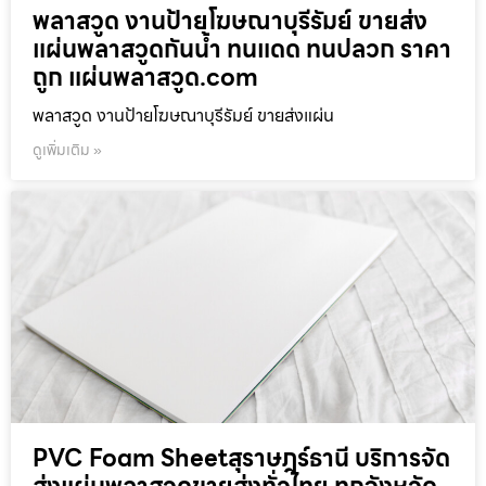
พลาสวูด งานป้ายโฆษณาบุรีรัมย์ ขายส่ง
แผ่นพลาสวูดกันน้ำ ทนแดด ทนปลวก ราคา
ถูก แผ่นพลาสวูด.com
พลาสวูด งานป้ายโฆษณาบุรีรัมย์ ขายส่งแผ่น
ดูเพิ่มเติม »
PVC Foam Sheetสุราษฎร์ธานี บริการจัด