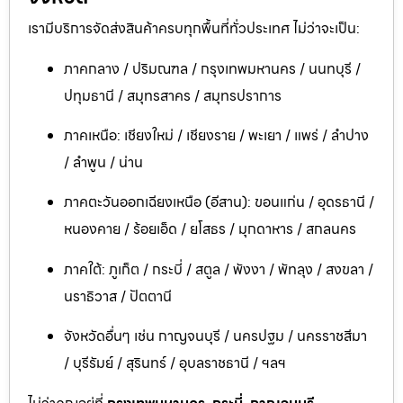
เรามีบริการจัดส่งสินค้าครบทุกพื้นที่ทั่วประเทศ ไม่ว่าจะเป็น:
ภาคกลาง / ปริมณฑล / กรุงเทพมหานคร / นนทบุรี /
ปทุมธานี / สมุทรสาคร / สมุทรปราการ
ภาคเหนือ: เชียงใหม่ / เชียงราย / พะเยา / แพร่ / ลำปาง
/ ลำพูน / น่าน
ภาคตะวันออกเฉียงเหนือ (อีสาน): ขอนแก่น / อุดรธานี /
หนองคาย / ร้อยเอ็ด / ยโสธร / มุกดาหาร / สกลนคร
ภาคใต้: ภูเก็ต / กระบี่ / สตูล / พังงา / พัทลุง / สงขลา /
นราธิวาส / ปัตตานี
จังหวัดอื่นๆ เช่น กาญจนบุรี / นครปฐม / นครราชสีมา
/ บุรีรัมย์ / สุรินทร์ / อุบลราชธานี / ฯลฯ