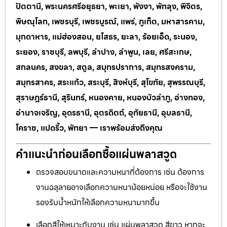
ปัตตานี, พระนครศรีอยุธยา, พะเยา, พังงา, พัทลุง, พิจิตร,
พิษณุโลก, เพชรบุรี, เพชรบูรณ์, แพร่, ภูเก็ต, มหาสารคาม,
มุกดาหาร, แม่ฮ่องสอน, ยโสธร, ยะลา, ร้อยเอ็ด, ระนอง,
ระยอง, ราชบุรี, ลพบุรี, ลำปาง, ลำพูน, เลย, ศรีสะเกษ,
สกลนคร, สงขลา, สตูล, สมุทรปราการ, สมุทรสงคราม,
สมุทรสาคร, สระแก้ว, สระบุรี, สิงห์บุรี, สุโขทัย, สุพรรณบุรี,
สุราษฎร์ธานี, สุรินทร์, หนองคาย, หนองบัวลำภู, อ่างทอง,
อำนาจเจริญ, อุดรธานี, อุตรดิตถ์, อุทัยธานี, อุบลธานี,
โคราช, แปดริ้ว, พัทยา — เราพร้อมส่งถึงคุณ
คำแนะนำก่อนเลือกซื้อแผ่นพลาสวูด
ตรวจสอบขนาดและความหนาที่ต้องการ เช่น ต้องการ
งานฉลุลายอาจเลือกความหนาน้อยหน่อย หรือจะใช้งาน
รองรับน้ำหนักให้เลือกความหนามากขึ้น
เลือกสีให้เหมาะกับงาน เช่น แผ่นพลาสวูด สีขาว หากจะ