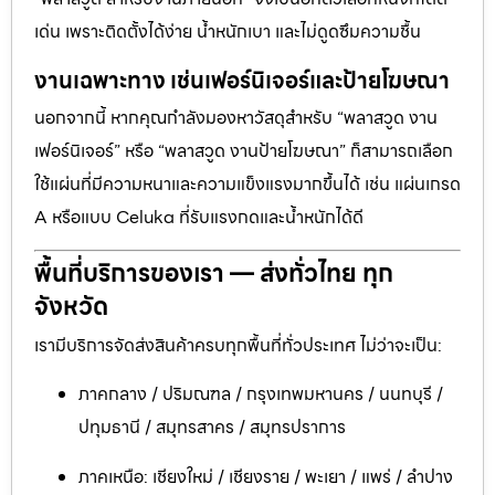
เด่น เพราะติดตั้งได้ง่าย น้ำหนักเบา และไม่ดูดซึมความชื้น
งานเฉพาะทาง เช่นเฟอร์นิเจอร์และป้ายโฆษณา
นอกจากนี้ หากคุณกำลังมองหาวัสดุสำหรับ “พลาสวูด งาน
เฟอร์นิเจอร์” หรือ “พลาสวูด งานป้ายโฆษณา” ก็สามารถเลือก
ใช้แผ่นที่มีความหนาและความแข็งแรงมากขึ้นได้ เช่น แผ่นเกรด
A หรือแบบ Celuka ที่รับแรงกดและน้ำหนักได้ดี
พื้นที่บริการของเรา — ส่งทั่วไทย ทุก
จังหวัด
เรามีบริการจัดส่งสินค้าครบทุกพื้นที่ทั่วประเทศ ไม่ว่าจะเป็น:
ภาคกลาง / ปริมณฑล / กรุงเทพมหานคร / นนทบุรี /
ปทุมธานี / สมุทรสาคร / สมุทรปราการ
ภาคเหนือ: เชียงใหม่ / เชียงราย / พะเยา / แพร่ / ลำปาง