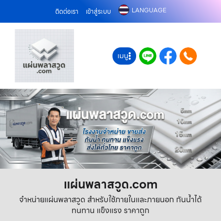
LANGUAGE
ติดต่อเรา
เข้าสู่ระบบ
เมนู
แผ่นพลาสวูด.com
จำหน่ายแผ่นพลาสวูด สำหรับใช้ภายในและภายนอก กันน้ำได้
ทนทาน แข็งแรง ราคาถูก