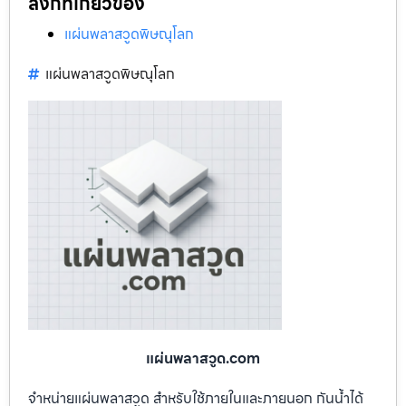
ลิงก์ที่เกี่ยวข้อง
แผ่นพลาสวูดพิษณุโลก
แผ่นพลาสวูดพิษณุโลก
แผ่นพลาสวูด.com
จำหน่ายแผ่นพลาสวูด สำหรับใช้ภายในและภายนอก กันน้ำได้