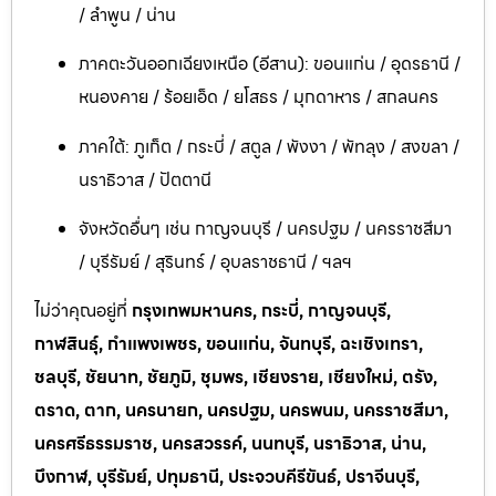
/ ลำพูน / น่าน
ภาคตะวันออกเฉียงเหนือ (อีสาน): ขอนแก่น / อุดรธานี /
หนองคาย / ร้อยเอ็ด / ยโสธร / มุกดาหาร / สกลนคร
ภาคใต้: ภูเก็ต / กระบี่ / สตูล / พังงา / พัทลุง / สงขลา /
นราธิวาส / ปัตตานี
จังหวัดอื่นๆ เช่น กาญจนบุรี / นครปฐม / นครราชสีมา
/ บุรีรัมย์ / สุรินทร์ / อุบลราชธานี / ฯลฯ
ไม่ว่าคุณอยู่ที่
กรุงเทพมหานคร, กระบี่, กาญจนบุรี,
กาฬสินธุ์, กำแพงเพชร, ขอนแก่น, จันทบุรี, ฉะเชิงเทรา,
ชลบุรี, ชัยนาท, ชัยภูมิ, ชุมพร, เชียงราย, เชียงใหม่, ตรัง,
ตราด, ตาก, นครนายก, นครปฐม, นครพนม, นครราชสีมา,
นครศรีธรรมราช, นครสวรรค์, นนทบุรี, นราธิวาส, น่าน,
บึงกาฬ, บุรีรัมย์, ปทุมธานี, ประจวบคีรีขันธ์, ปราจีนบุรี,