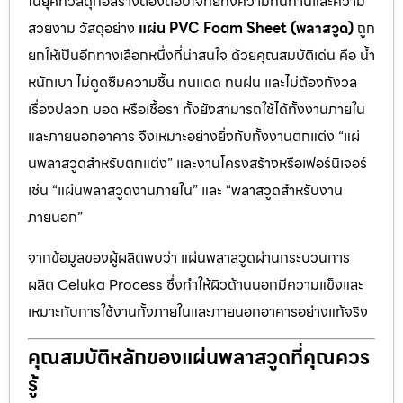
ในยุคที่วัสดุก่อสร้างต้องตอบโจทย์ทั้งความทนทานและความ
สวยงาม วัสดุอย่าง
แผ่น PVC Foam Sheet (พลาสวูด)
ถูก
ยกให้เป็นอีกทางเลือกหนึ่งที่น่าสนใจ ด้วยคุณสมบัติเด่น คือ น้ำ
หนักเบา ไม่ดูดซึมความชื้น ทนแดด ทนฝน และไม่ต้องกังวล
เรื่องปลวก มอด หรือเชื้อรา ทั้งยังสามารถใช้ได้ทั้งงานภายใน
และภายนอกอาคาร จึงเหมาะอย่างยิ่งกับทั้งงานตกแต่ง “แผ่
นพลาสวูดสำหรับตกแต่ง” และงานโครงสร้างหรือเฟอร์นิเจอร์
เช่น “แผ่นพลาสวูดงานภายใน” และ “พลาสวูดสำหรับงาน
ภายนอก”
จากข้อมูลของผู้ผลิตพบว่า แผ่นพลาสวูดผ่านกระบวนการ
ผลิต Celuka Process ซึ่งทำให้ผิวด้านนอกมีความแข็งและ
เหมาะกับการใช้งานทั้งภายในและภายนอกอาคารอย่างแท้จริง
คุณสมบัติหลักของแผ่นพลาสวูดที่คุณควร
รู้