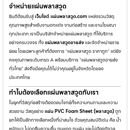
จำหน่ายแผ่นพลาสวูด
ยินดีต้อนรับสู่
เว็บไซต์ แผ่นพลาสวูด.com
แหล่งรวมวัสดุ
คุณภาพสูงสำหรับงานตกแต่ง งานก่อสร้าง และงานโฆษณา
ทุกประเภท เราเป็นบริษัทจำหน่ายแผ่นพลาสวูด ที่ให้บริการ
อย่างครบวงจร ทั้ง
แผ่นพลาสวูดขายส่ง
และจัดจำหน่ายราย
ย่อย โดยเฉพาะลูกค้าที่ต้องการ “แผ่นพลาสวูด ราคาถูก” แต่ยัง
คงคุณภาพระดับเกรด A พร้อมบริการ “แผ่นพลาสวูดขายส่ง
ทั่วไทย” ส่งถึงมือคุณได้ไม่ว่าคุณอยู่ในจังหวัดใดของ
ประเทศไทย
ทำไมต้องเลือกแผ่นพลาสวูดกับเรา
ในยุคที่วัสดุก่อสร้างต้องตอบโจทย์ทั้งความทนทานและความ
สวยงาม วัสดุอย่าง
แผ่น PVC Foam Sheet (พลาสวูด)
ถูก
ยกให้เป็นอีกทางเลือกหนึ่งที่น่าสนใจ ด้วยคุณสมบัติเด่น คือ น้ำ
หนักเบา ไม่ดูดซึมความชื้น ทนแดด ทนฝน และไม่ต้องกังวล