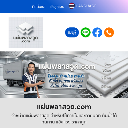
LANGUAGE
ติดต่อเรา
เข้าสู่ระบบ
เมนู
แผ่นพลาสวูด.com
จำหน่ายแผ่นพลาสวูด สำหรับใช้ภายในและภายนอก กันน้ำได้
ทนทาน แข็งแรง ราคาถูก