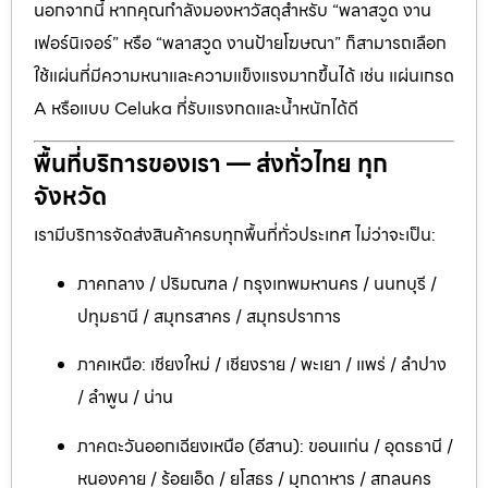
นอกจากนี้ หากคุณกำลังมองหาวัสดุสำหรับ “พลาสวูด งาน
เฟอร์นิเจอร์” หรือ “พลาสวูด งานป้ายโฆษณา” ก็สามารถเลือก
ใช้แผ่นที่มีความหนาและความแข็งแรงมากขึ้นได้ เช่น แผ่นเกรด
A หรือแบบ Celuka ที่รับแรงกดและน้ำหนักได้ดี
พื้นที่บริการของเรา — ส่งทั่วไทย ทุก
จังหวัด
เรามีบริการจัดส่งสินค้าครบทุกพื้นที่ทั่วประเทศ ไม่ว่าจะเป็น:
ภาคกลาง / ปริมณฑล / กรุงเทพมหานคร / นนทบุรี /
ปทุมธานี / สมุทรสาคร / สมุทรปราการ
ภาคเหนือ: เชียงใหม่ / เชียงราย / พะเยา / แพร่ / ลำปาง
/ ลำพูน / น่าน
ภาคตะวันออกเฉียงเหนือ (อีสาน): ขอนแก่น / อุดรธานี /
หนองคาย / ร้อยเอ็ด / ยโสธร / มุกดาหาร / สกลนคร