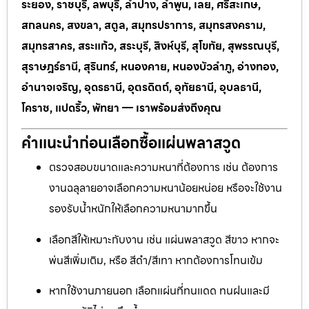
ระยอง, ราชบุรี, ลพบุรี, ลำปาง, ลำพูน, เลย, ศรีสะเกษ,
สกลนคร, สงขลา, สตูล, สมุทรปราการ, สมุทรสงคราม,
สมุทรสาคร, สระแก้ว, สระบุรี, สิงห์บุรี, สุโขทัย, สุพรรณบุรี,
สุราษฎร์ธานี, สุรินทร์, หนองคาย, หนองบัวลำภู, อ่างทอง,
อำนาจเจริญ, อุดรธานี, อุตรดิตถ์, อุทัยธานี, อุบลธานี,
โคราช, แปดริ้ว, พัทยา — เราพร้อมส่งถึงคุณ
คำแนะนำก่อนเลือกซื้อแผ่นพลาสวูด
ตรวจสอบขนาดและความหนาที่ต้องการ เช่น ต้องการ
งานฉลุลายอาจเลือกความหนาน้อยหน่อย หรือจะใช้งาน
รองรับน้ำหนักให้เลือกความหนามากขึ้น
เลือกสีให้เหมาะกับงาน เช่น แผ่นพลาสวูด สีขาว หากจะ
พ่นสีเพิ่มเติม, หรือ สีดำ/สีเทา หากต้องการโทนเข้ม
หากใช้งานภายนอก เลือกแผ่นที่ทนแดด ทนฝนและมี