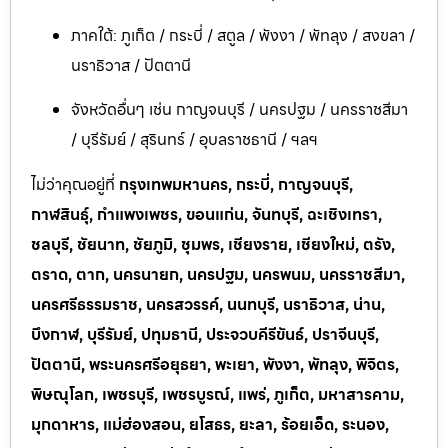
ภาคใต้: ภูเก็ต / กระบี่ / สตูล / พังงา / พัทลุง / สงขลา /
นราธิวาส / ปัตตานี
จังหวัดอื่นๆ เช่น กาญจนบุรี / นครปฐม / นครราชสีมา
/ บุรีรัมย์ / สุรินทร์ / อุบลราชธานี / ฯลฯ
ไม่ว่าคุณอยู่ที่
กรุงเทพมหานคร, กระบี่, กาญจนบุรี,
กาฬสินธุ์, กำแพงเพชร, ขอนแก่น, จันทบุรี, ฉะเชิงเทรา,
ชลบุรี, ชัยนาท, ชัยภูมิ, ชุมพร, เชียงราย, เชียงใหม่, ตรัง,
ตราด, ตาก, นครนายก, นครปฐม, นครพนม, นครราชสีมา,
นครศรีธรรมราช, นครสวรรค์, นนทบุรี, นราธิวาส, น่าน,
บึงกาฬ, บุรีรัมย์, ปทุมธานี, ประจวบคีรีขันธ์, ปราจีนบุรี,
ปัตตานี, พระนครศรีอยุธยา, พะเยา, พังงา, พัทลุง, พิจิตร,
พิษณุโลก, เพชรบุรี, เพชรบูรณ์, แพร่, ภูเก็ต, มหาสารคาม,
มุกดาหาร, แม่ฮ่องสอน, ยโสธร, ยะลา, ร้อยเอ็ด, ระนอง,