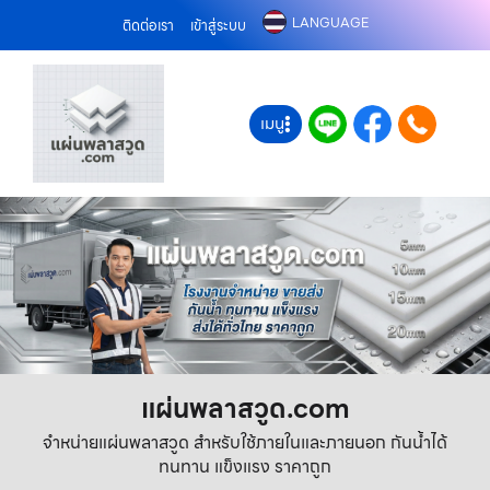
LANGUAGE
ติดต่อเรา
เข้าสู่ระบบ
เมนู
แผ่นพลาสวูด.com
จำหน่ายแผ่นพลาสวูด สำหรับใช้ภายในและภายนอก กันน้ำได้
ทนทาน แข็งแรง ราคาถูก