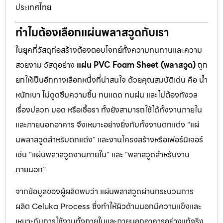
ประเทศไทย
ทำไมต้องเลือกแผ่นพลาสวูดกับเรา
ในยุคที่วัสดุก่อสร้างต้องตอบโจทย์ทั้งความทนทานและความ
สวยงาม วัสดุอย่าง
แผ่น PVC Foam Sheet (พลาสวูด)
ถูก
ยกให้เป็นอีกทางเลือกหนึ่งที่น่าสนใจ ด้วยคุณสมบัติเด่น คือ น้ำ
หนักเบา ไม่ดูดซึมความชื้น ทนแดด ทนฝน และไม่ต้องกังวล
เรื่องปลวก มอด หรือเชื้อรา ทั้งยังสามารถใช้ได้ทั้งงานภายใน
และภายนอกอาคาร จึงเหมาะอย่างยิ่งกับทั้งงานตกแต่ง “แผ่
นพลาสวูดสำหรับตกแต่ง” และงานโครงสร้างหรือเฟอร์นิเจอร์
เช่น “แผ่นพลาสวูดงานภายใน” และ “พลาสวูดสำหรับงาน
ภายนอก”
จากข้อมูลของผู้ผลิตพบว่า แผ่นพลาสวูดผ่านกระบวนการ
ผลิต Celuka Process ซึ่งทำให้ผิวด้านนอกมีความแข็งและ
เหมาะกับการใช้งานทั้งภายในและภายนอกอาคารอย่างแท้จริง