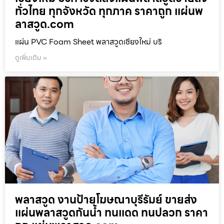
ทั่วไทย ทุกจังหวัด ทุกภาค ราคาถูก แผ่นพ
ลาสวูด.com
แผ่น PVC Foam Sheet พลาสวูดเชียงใหม่ บริ
ดูเพิ่มเติม »
พลาสวูด งานป้ายโฆษณาบุรีรัมย์ ขายส่ง
แผ่นพลาสวูดกันน้ำ ทนแดด ทนปลวก ราคา