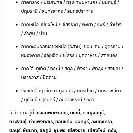
ภาคกลาง / ปริมณฑล / กรุงเทพมหานคร / นนทบุรี /
ปทุมธานี / สมุทรสาคร / สมุทรปราการ
ภาคเหนือ: เชียงใหม่ / เชียงราย / พะเยา / แพร่ / ลำปาง
/ ลำพูน / น่าน
ภาคตะวันออกเฉียงเหนือ (อีสาน): ขอนแก่น / อุดรธานี /
หนองคาย / ร้อยเอ็ด / ยโสธร / มุกดาหาร / สกลนคร
ภาคใต้: ภูเก็ต / กระบี่ / สตูล / พังงา / พัทลุง / สงขลา /
นราธิวาส / ปัตตานี
จังหวัดอื่นๆ เช่น กาญจนบุรี / นครปฐม / นครราชสีมา
/ บุรีรัมย์ / สุรินทร์ / อุบลราชธานี / ฯลฯ
ไม่ว่าคุณอยู่ที่
กรุงเทพมหานคร, กระบี่, กาญจนบุรี,
กาฬสินธุ์, กำแพงเพชร, ขอนแก่น, จันทบุรี, ฉะเชิงเทรา,
ชลบุรี, ชัยนาท, ชัยภูมิ, ชุมพร, เชียงราย, เชียงใหม่, ตรัง,