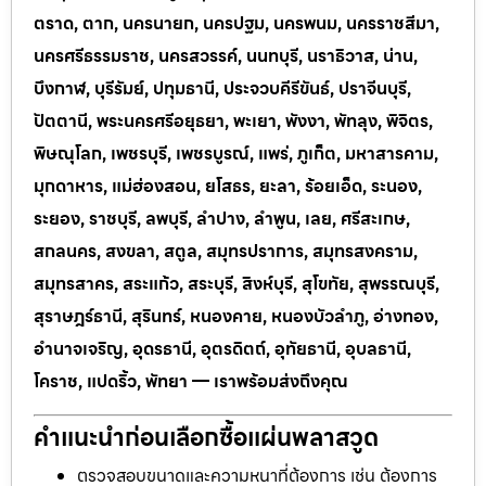
ตราด, ตาก, นครนายก, นครปฐม, นครพนม, นครราชสีมา,
นครศรีธรรมราช, นครสวรรค์, นนทบุรี, นราธิวาส, น่าน,
บึงกาฬ, บุรีรัมย์, ปทุมธานี, ประจวบคีรีขันธ์, ปราจีนบุรี,
ปัตตานี, พระนครศรีอยุธยา, พะเยา, พังงา, พัทลุง, พิจิตร,
พิษณุโลก, เพชรบุรี, เพชรบูรณ์, แพร่, ภูเก็ต, มหาสารคาม,
มุกดาหาร, แม่ฮ่องสอน, ยโสธร, ยะลา, ร้อยเอ็ด, ระนอง,
ระยอง, ราชบุรี, ลพบุรี, ลำปาง, ลำพูน, เลย, ศรีสะเกษ,
สกลนคร, สงขลา, สตูล, สมุทรปราการ, สมุทรสงคราม,
สมุทรสาคร, สระแก้ว, สระบุรี, สิงห์บุรี, สุโขทัย, สุพรรณบุรี,
สุราษฎร์ธานี, สุรินทร์, หนองคาย, หนองบัวลำภู, อ่างทอง,
อำนาจเจริญ, อุดรธานี, อุตรดิตถ์, อุทัยธานี, อุบลธานี,
โคราช, แปดริ้ว, พัทยา — เราพร้อมส่งถึงคุณ
คำแนะนำก่อนเลือกซื้อแผ่นพลาสวูด
ตรวจสอบขนาดและความหนาที่ต้องการ เช่น ต้องการ