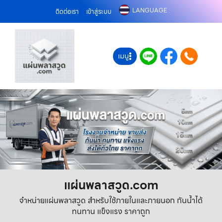
LANGUAGE
ติดต่อเรา
เข้าสู่ระบบ
เมนู
แผ่นพลาสวูด.com
จำหน่ายแผ่นพลาสวูด สำหรับใช้ภายในและภายนอก กันน้ำได้
ทนทาน แข็งแรง ราคาถูก