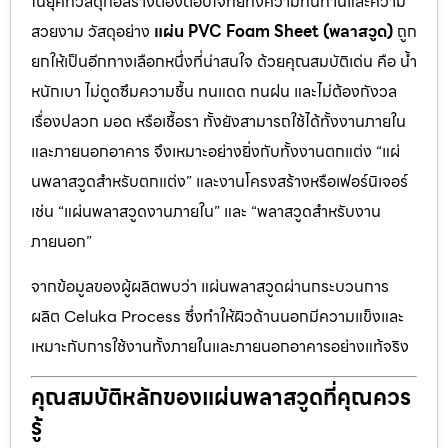
ในยุคที่วัสดุก่อสร้างต้องตอบโจทย์ทั้งความทนทานและความ
สวยงาม วัสดุอย่าง
แผ่น PVC Foam Sheet (พลาสวูด)
ถูก
ยกให้เป็นอีกทางเลือกหนึ่งที่น่าสนใจ ด้วยคุณสมบัติเด่น คือ น้ำ
หนักเบา ไม่ดูดซึมความชื้น ทนแดด ทนฝน และไม่ต้องกังวล
เรื่องปลวก มอด หรือเชื้อรา ทั้งยังสามารถใช้ได้ทั้งงานภายใน
และภายนอกอาคาร จึงเหมาะอย่างยิ่งกับทั้งงานตกแต่ง “แผ่
นพลาสวูดสำหรับตกแต่ง” และงานโครงสร้างหรือเฟอร์นิเจอร์
เช่น “แผ่นพลาสวูดงานภายใน” และ “พลาสวูดสำหรับงาน
ภายนอก”
จากข้อมูลของผู้ผลิตพบว่า แผ่นพลาสวูดผ่านกระบวนการ
ผลิต Celuka Process ซึ่งทำให้ผิวด้านนอกมีความแข็งและ
เหมาะกับการใช้งานทั้งภายในและภายนอกอาคารอย่างแท้จริง
คุณสมบัติหลักของแผ่นพลาสวูดที่คุณควร
รู้