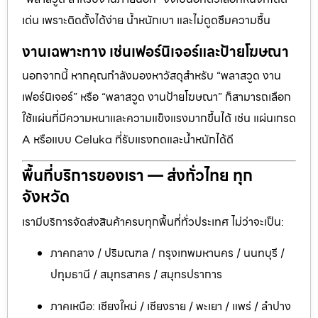
เด่น เพราะติดตั้งได้ง่าย น้ำหนักเบา และไม่ดูดซึมความชื้น
งานเฉพาะทาง เช่นเฟอร์นิเจอร์และป้ายโฆษณา
นอกจากนี้ หากคุณกำลังมองหาวัสดุสำหรับ “พลาสวูด งาน
เฟอร์นิเจอร์” หรือ “พลาสวูด งานป้ายโฆษณา” ก็สามารถเลือก
ใช้แผ่นที่มีความหนาและความแข็งแรงมากขึ้นได้ เช่น แผ่นเกรด
A หรือแบบ Celuka ที่รับแรงกดและน้ำหนักได้ดี
พื้นที่บริการของเรา — ส่งทั่วไทย ทุก
จังหวัด
เรามีบริการจัดส่งสินค้าครบทุกพื้นที่ทั่วประเทศ ไม่ว่าจะเป็น:
ภาคกลาง / ปริมณฑล / กรุงเทพมหานคร / นนทบุรี /
ปทุมธานี / สมุทรสาคร / สมุทรปราการ
ภาคเหนือ: เชียงใหม่ / เชียงราย / พะเยา / แพร่ / ลำปาง