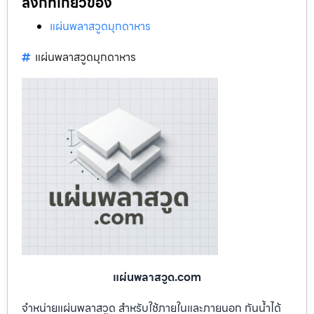
ลิงก์ที่เกี่ยวข้อง
แผ่นพลาสวูดมุกดาหาร
แผ่นพลาสวูดมุกดาหาร
แผ่นพลาสวูด.com
จำหน่ายแผ่นพลาสวูด สำหรับใช้ภายในและภายนอก กันน้ำได้