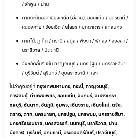
/ ลำพูน / น่าน
ภาคตะวันออกเฉียงเหนือ (อีสาน): ขอนแก่น / อุดรธานี /
หนองคาย / ร้อยเอ็ด / ยโสธร / มุกดาหาร / สกลนคร
ภาคใต้: ภูเก็ต / กระบี่ / สตูล / พังงา / พัทลุง / สงขลา /
นราธิวาส / ปัตตานี
จังหวัดอื่นๆ เช่น กาญจนบุรี / นครปฐม / นครราชสีมา
/ บุรีรัมย์ / สุรินทร์ / อุบลราชธานี / ฯลฯ
ไม่ว่าคุณอยู่ที่
กรุงเทพมหานคร, กระบี่, กาญจนบุรี,
กาฬสินธุ์, กำแพงเพชร, ขอนแก่น, จันทบุรี, ฉะเชิงเทรา,
ชลบุรี, ชัยนาท, ชัยภูมิ, ชุมพร, เชียงราย, เชียงใหม่, ตรัง,
ตราด, ตาก, นครนายก, นครปฐม, นครพนม, นครราชสีมา,
นครศรีธรรมราช, นครสวรรค์, นนทบุรี, นราธิวาส, น่าน,
บึงกาฬ, บุรีรัมย์, ปทุมธานี, ประจวบคีรีขันธ์, ปราจีนบุรี,