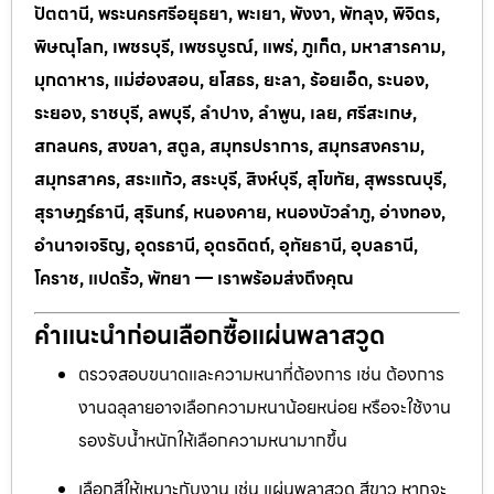
ปัตตานี, พระนครศรีอยุธยา, พะเยา, พังงา, พัทลุง, พิจิตร,
พิษณุโลก, เพชรบุรี, เพชรบูรณ์, แพร่, ภูเก็ต, มหาสารคาม,
มุกดาหาร, แม่ฮ่องสอน, ยโสธร, ยะลา, ร้อยเอ็ด, ระนอง,
ระยอง, ราชบุรี, ลพบุรี, ลำปาง, ลำพูน, เลย, ศรีสะเกษ,
สกลนคร, สงขลา, สตูล, สมุทรปราการ, สมุทรสงคราม,
สมุทรสาคร, สระแก้ว, สระบุรี, สิงห์บุรี, สุโขทัย, สุพรรณบุรี,
สุราษฎร์ธานี, สุรินทร์, หนองคาย, หนองบัวลำภู, อ่างทอง,
อำนาจเจริญ, อุดรธานี, อุตรดิตถ์, อุทัยธานี, อุบลธานี,
โคราช, แปดริ้ว, พัทยา — เราพร้อมส่งถึงคุณ
คำแนะนำก่อนเลือกซื้อแผ่นพลาสวูด
ตรวจสอบขนาดและความหนาที่ต้องการ เช่น ต้องการ
งานฉลุลายอาจเลือกความหนาน้อยหน่อย หรือจะใช้งาน
รองรับน้ำหนักให้เลือกความหนามากขึ้น
เลือกสีให้เหมาะกับงาน เช่น แผ่นพลาสวูด สีขาว หากจะ