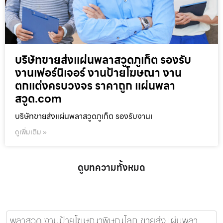
บริษัทขายส่งแผ่นพลาสวูดภูเก็ต รองรับ
งานเฟอร์นิเจอร์ งานป้ายโฆษณา งาน
ตกแต่งครบวงจร ราคาถูก แผ่นพลา
สวูด.com
บริษัทขายส่งแผ่นพลาสวูดภูเก็ต รองรับงานเ
ดูเพิ่มเติม »
ดูบทความทั้งหมด
พลาสวูด งานป้ายโฆษณาพิษณุโลก ขายส่งแผ่นพลา