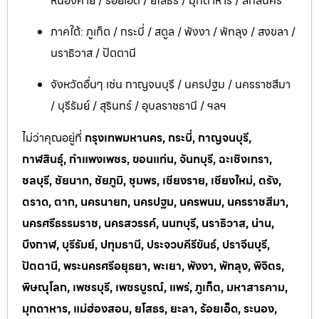
หนองคาย / ร้อยเอ็ด / ยโสธร / มุกดาหาร / สกลนคร
ภาคใต้: ภูเก็ต / กระบี่ / สตูล / พังงา / พัทลุง / สงขลา /
นราธิวาส / ปัตตานี
จังหวัดอื่นๆ เช่น กาญจนบุรี / นครปฐม / นครราชสีมา
/ บุรีรัมย์ / สุรินทร์ / อุบลราชธานี / ฯลฯ
ไม่ว่าคุณอยู่ที่
กรุงเทพมหานคร, กระบี่, กาญจนบุรี,
กาฬสินธุ์, กำแพงเพชร, ขอนแก่น, จันทบุรี, ฉะเชิงเทรา,
ชลบุรี, ชัยนาท, ชัยภูมิ, ชุมพร, เชียงราย, เชียงใหม่, ตรัง,
ตราด, ตาก, นครนายก, นครปฐม, นครพนม, นครราชสีมา,
นครศรีธรรมราช, นครสวรรค์, นนทบุรี, นราธิวาส, น่าน,
บึงกาฬ, บุรีรัมย์, ปทุมธานี, ประจวบคีรีขันธ์, ปราจีนบุรี,
ปัตตานี, พระนครศรีอยุธยา, พะเยา, พังงา, พัทลุง, พิจิตร,
พิษณุโลก, เพชรบุรี, เพชรบูรณ์, แพร่, ภูเก็ต, มหาสารคาม,
มุกดาหาร, แม่ฮ่องสอน, ยโสธร, ยะลา, ร้อยเอ็ด, ระนอง,