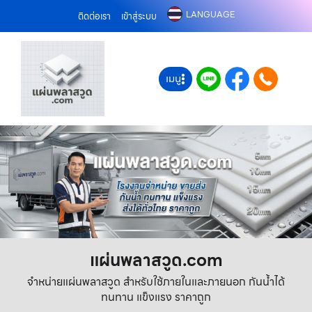
LANGUAGE
ติดต่อเรา
เข้าสู่ระบบ
เมนู
แผ่นพลาสวูด.com
จำหน่ายแผ่นพลาสวูด สำหรับใช้ภายในและภายนอก กันน้ำได้
ทนทาน แข็งแรง ราคาถูก