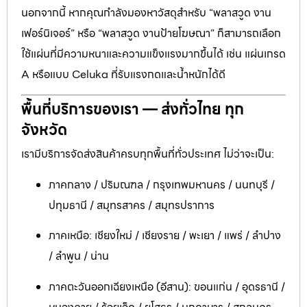
นอกจากนี้ หากคุณกำลังมองหาวัสดุสำหรับ “พลาสวูด งาน
เฟอร์นิเจอร์” หรือ “พลาสวูด งานป้ายโฆษณา” ก็สามารถเลือก
ใช้แผ่นที่มีความหนาและความแข็งแรงมากขึ้นได้ เช่น แผ่นเกรด
A หรือแบบ Celuka ที่รับแรงกดและน้ำหนักได้ดี
พื้นที่บริการของเรา — ส่งทั่วไทย ทุก
จังหวัด
เรามีบริการจัดส่งสินค้าครบทุกพื้นที่ทั่วประเทศ ไม่ว่าจะเป็น:
ภาคกลาง / ปริมณฑล / กรุงเทพมหานคร / นนทบุรี /
ปทุมธานี / สมุทรสาคร / สมุทรปราการ
ภาคเหนือ: เชียงใหม่ / เชียงราย / พะเยา / แพร่ / ลำปาง
/ ลำพูน / น่าน
ภาคตะวันออกเฉียงเหนือ (อีสาน): ขอนแก่น / อุดรธานี /