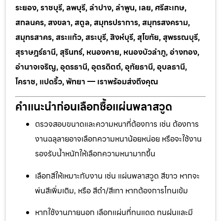
ระยอง, ราชบุรี, ลพบุรี, ลำปาง, ลำพูน, เลย, ศรีสะเกษ,
สกลนคร, สงขลา, สตูล, สมุทรปราการ, สมุทรสงคราม,
สมุทรสาคร, สระแก้ว, สระบุรี, สิงห์บุรี, สุโขทัย, สุพรรณบุรี,
สุราษฎร์ธานี, สุรินทร์, หนองคาย, หนองบัวลำภู, อ่างทอง,
อำนาจเจริญ, อุดรธานี, อุตรดิตถ์, อุทัยธานี, อุบลธานี,
โคราช, แปดริ้ว, พัทยา — เราพร้อมส่งถึงคุณ
คำแนะนำก่อนเลือกซื้อแผ่นพลาสวูด
ตรวจสอบขนาดและความหนาที่ต้องการ เช่น ต้องการ
งานฉลุลายอาจเลือกความหนาน้อยหน่อย หรือจะใช้งาน
รองรับน้ำหนักให้เลือกความหนามากขึ้น
เลือกสีให้เหมาะกับงาน เช่น แผ่นพลาสวูด สีขาว หากจะ
พ่นสีเพิ่มเติม, หรือ สีดำ/สีเทา หากต้องการโทนเข้ม
หากใช้งานภายนอก เลือกแผ่นที่ทนแดด ทนฝนและมี