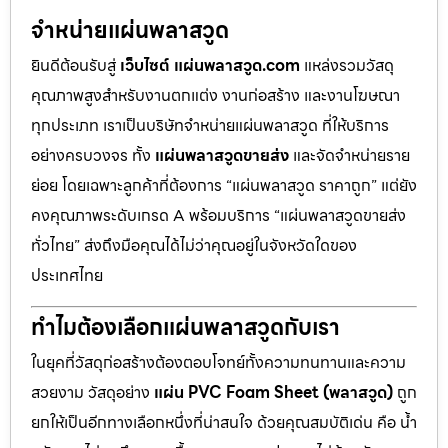
จำหน่ายแผ่นพลาสวูด
ยินดีต้อนรับสู่
เว็บไซต์ แผ่นพลาสวูด.com
แหล่งรวมวัสดุ
คุณภาพสูงสำหรับงานตกแต่ง งานก่อสร้าง และงานโฆษณา
ทุกประเภท เราเป็นบริษัทจำหน่ายแผ่นพลาสวูด ที่ให้บริการ
อย่างครบวงจร ทั้ง
แผ่นพลาสวูดขายส่ง
และจัดจำหน่ายราย
ย่อย โดยเฉพาะลูกค้าที่ต้องการ “แผ่นพลาสวูด ราคาถูก” แต่ยัง
คงคุณภาพระดับเกรด A พร้อมบริการ “แผ่นพลาสวูดขายส่ง
ทั่วไทย” ส่งถึงมือคุณได้ไม่ว่าคุณอยู่ในจังหวัดใดของ
ประเทศไทย
ทำไมต้องเลือกแผ่นพลาสวูดกับเรา
ในยุคที่วัสดุก่อสร้างต้องตอบโจทย์ทั้งความทนทานและความ
สวยงาม วัสดุอย่าง
แผ่น PVC Foam Sheet (พลาสวูด)
ถูก
ยกให้เป็นอีกทางเลือกหนึ่งที่น่าสนใจ ด้วยคุณสมบัติเด่น คือ น้ำ