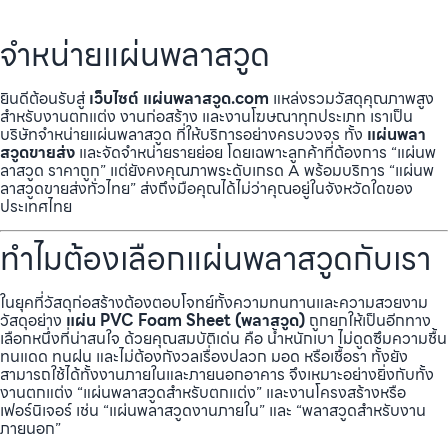
จำหน่ายแผ่นพลาสวูด
ยินดีต้อนรับสู่
เว็บไซต์ แผ่นพลาสวูด.com
แหล่งรวมวัสดุคุณภาพสูง
สำหรับงานตกแต่ง งานก่อสร้าง และงานโฆษณาทุกประเภท เราเป็น
บริษัทจำหน่ายแผ่นพลาสวูด ที่ให้บริการอย่างครบวงจร ทั้ง
แผ่นพลา
สวูดขายส่ง
และจัดจำหน่ายรายย่อย โดยเฉพาะลูกค้าที่ต้องการ “แผ่นพ
ลาสวูด ราคาถูก” แต่ยังคงคุณภาพระดับเกรด A พร้อมบริการ “แผ่นพ
ลาสวูดขายส่งทั่วไทย” ส่งถึงมือคุณได้ไม่ว่าคุณอยู่ในจังหวัดใดของ
ประเทศไทย
ทำไมต้องเลือกแผ่นพลาสวูดกับเรา
ในยุคที่วัสดุก่อสร้างต้องตอบโจทย์ทั้งความทนทานและความสวยงาม
วัสดุอย่าง
แผ่น PVC Foam Sheet (พลาสวูด)
ถูกยกให้เป็นอีกทาง
เลือกหนึ่งที่น่าสนใจ ด้วยคุณสมบัติเด่น คือ น้ำหนักเบา ไม่ดูดซึมความชื้น
ทนแดด ทนฝน และไม่ต้องกังวลเรื่องปลวก มอด หรือเชื้อรา ทั้งยัง
สามารถใช้ได้ทั้งงานภายในและภายนอกอาคาร จึงเหมาะอย่างยิ่งกับทั้ง
งานตกแต่ง “แผ่นพลาสวูดสำหรับตกแต่ง” และงานโครงสร้างหรือ
เฟอร์นิเจอร์ เช่น “แผ่นพลาสวูดงานภายใน” และ “พลาสวูดสำหรับงาน
ภายนอก”