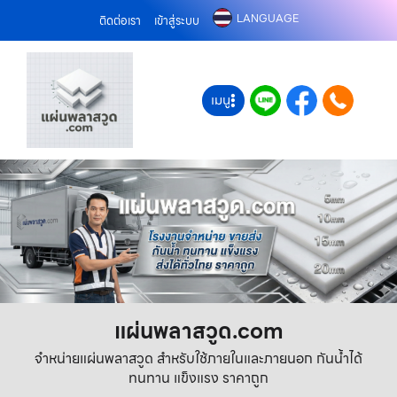
LANGUAGE
ติดต่อเรา
เข้าสู่ระบบ
เมนู
แผ่นพลาสวูด.com
จำหน่ายแผ่นพลาสวูด สำหรับใช้ภายในและภายนอก กันน้ำได้
ทนทาน แข็งแรง ราคาถูก