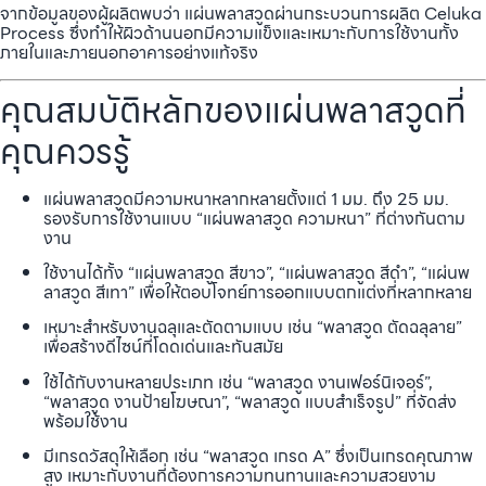
จากข้อมูลของผู้ผลิตพบว่า แผ่นพลาสวูดผ่านกระบวนการผลิต Celuka
Process ซึ่งทำให้ผิวด้านนอกมีความแข็งและเหมาะกับการใช้งานทั้ง
ภายในและภายนอกอาคารอย่างแท้จริง
คุณสมบัติหลักของแผ่นพลาสวูดที่
คุณควรรู้
แผ่นพลาสวูดมีความหนาหลากหลายตั้งแต่ 1 มม. ถึง 25 มม.
รองรับการใช้งานแบบ “แผ่นพลาสวูด ความหนา” ที่ต่างกันตาม
งาน
ใช้งานได้ทั้ง “แผ่นพลาสวูด สีขาว”, “แผ่นพลาสวูด สีดำ”, “แผ่นพ
ลาสวูด สีเทา” เพื่อให้ตอบโจทย์การออกแบบตกแต่งที่หลากหลาย
เหมาะสำหรับงานฉลุและตัดตามแบบ เช่น “พลาสวูด ตัดฉลุลาย”
เพื่อสร้างดีไซน์ที่โดดเด่นและทันสมัย
ใช้ได้กับงานหลายประเภท เช่น “พลาสวูด งานเฟอร์นิเจอร์”,
“พลาสวูด งานป้ายโฆษณา”, “พลาสวูด แบบสำเร็จรูป” ที่จัดส่ง
พร้อมใช้งาน
มีเกรดวัสดุให้เลือก เช่น “พลาสวูด เกรด A” ซึ่งเป็นเกรดคุณภาพ
สูง เหมาะกับงานที่ต้องการความทนทานและความสวยงาม