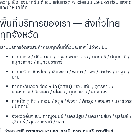
ความแข็งแรงมากขึ้นได้ เช่น แผ่นเกรด A หรือแบบ Celuka ที่รับแรงกด
และน้ำหนักได้ดี
พื้นที่บริการของเรา — ส่งทั่วไทย
ทุกจังหวัด
เรามีบริการจัดส่งสินค้าครบทุกพื้นที่ทั่วประเทศ ไม่ว่าจะเป็น:
ภาคกลาง / ปริมณฑล / กรุงเทพมหานคร / นนทบุรี / ปทุมธานี /
สมุทรสาคร / สมุทรปราการ
ภาคเหนือ: เชียงใหม่ / เชียงราย / พะเยา / แพร่ / ลำปาง / ลำพูน /
น่าน
ภาคตะวันออกเฉียงเหนือ (อีสาน): ขอนแก่น / อุดรธานี /
หนองคาย / ร้อยเอ็ด / ยโสธร / มุกดาหาร / สกลนคร
ภาคใต้: ภูเก็ต / กระบี่ / สตูล / พังงา / พัทลุง / สงขลา / นราธิวาส
/ ปัตตานี
จังหวัดอื่นๆ เช่น กาญจนบุรี / นครปฐม / นครราชสีมา / บุรีรัมย์ /
สุรินทร์ / อุบลราชธานี / ฯลฯ
ไม่ว่าคุณอยู่ที่
กรุงเทพมหานคร, กระบี่, กาญจนบุรี, กาฬสินธุ์,