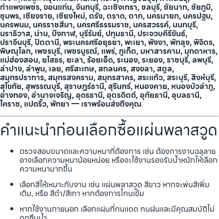
กำแพงเพชร, ขอนแก่น, จันทบุรี, ฉะเชิงเทรา, ชลบุรี, ชัยนาท, ชัยภูมิ,
ชุมพร, เชียงราย, เชียงใหม่, ตรัง, ตราด, ตาก, นครนายก, นครปฐม,
นครพนม, นครราชสีมา, นครศรีธรรมราช, นครสวรรค์, นนทบุรี,
นราธิวาส, น่าน, บึงกาฬ, บุรีรัมย์, ปทุมธานี, ประจวบคีรีขันธ์,
ปราจีนบุรี, ปัตตานี, พระนครศรีอยุธยา, พะเยา, พังงา, พัทลุง, พิจิตร,
พิษณุโลก, เพชรบุรี, เพชรบูรณ์, แพร่, ภูเก็ต, มหาสารคาม, มุกดาหาร,
แม่ฮ่องสอน, ยโสธร, ยะลา, ร้อยเอ็ด, ระนอง, ระยอง, ราชบุรี, ลพบุรี,
ลำปาง, ลำพูน, เลย, ศรีสะเกษ, สกลนคร, สงขลา, สตูล,
สมุทรปราการ, สมุทรสงคราม, สมุทรสาคร, สระแก้ว, สระบุรี, สิงห์บุรี,
สุโขทัย, สุพรรณบุรี, สุราษฎร์ธานี, สุรินทร์, หนองคาย, หนองบัวลำภู,
อ่างทอง, อำนาจเจริญ, อุดรธานี, อุตรดิตถ์, อุทัยธานี, อุบลธานี,
โคราช, แปดริ้ว, พัทยา — เราพร้อมส่งถึงคุณ
คำแนะนำก่อนเลือกซื้อแผ่นพลาสวูด
ตรวจสอบขนาดและความหนาที่ต้องการ เช่น ต้องการงานฉลุลาย
อาจเลือกความหนาน้อยหน่อย หรือจะใช้งานรองรับน้ำหนักให้เลือก
ความหนามากขึ้น
เลือกสีให้เหมาะกับงาน เช่น แผ่นพลาสวูด สีขาว หากจะพ่นสีเพิ่ม
เติม, หรือ สีดำ/สีเทา หากต้องการโทนเข้ม
หากใช้งานภายนอก เลือกแผ่นที่ทนแดด ทนฝนและมีคุณสมบัติไม่
ดูดซึมน้ำ