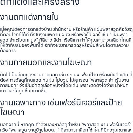
ตกแต่งและโครงสร้าง
งานตกแต่งภายใน
เมื่อคุณต้องการตกแต่งบ้าน สำนักงาน หรือร้านค้า แผ่นพลาสวูดคือวัสดุ
ที่ตอบโจทย์ได้ดี ทั้งในงานเพดาน ผนัง หรือเฟอร์นิเจอร์ เช่น “แผ่นพลา
สวูด สำหรับตกแต่ง” ที่สีขาว สีดำ หรือสีเทา ทำให้คุณสามารถเลือกโทนสี
ให้เข้ากับธีมของพื้นที่ได้ อีกทั้งยังสามารถฉลุหรือพ่นสีเพิ่มได้ตามความ
ต้องการ
งานภายนอกและงานโฆษณา
ถัดไปเป็นส่วนของงานภายนอก เช่น ระแนง เฟรมป้าย หรือผนังต่อเติม ที่
ต้องการวัสดุที่ทนแดด ทนฝน ไม่บวม ไม่ผุกร่อน “พลาสวูด สำหรับงาน
ภายนอก” จึงเป็นอีกตัวเลือกหนึ่งที่โดดเด่น เพราะติดตั้งได้ง่าย น้ำหนัก
เบา และไม่ดูดซึมความชื้น
งานเฉพาะทาง เช่นเฟอร์นิเจอร์และป้าย
โฆษณา
นอกจากนี้ หากคุณกำลังมองหาวัสดุสำหรับ “พลาสวูด งานเฟอร์นิเจอร์”
หรือ “พลาสวูด งานป้ายโฆษณา” ก็สามารถเลือกใช้แผ่นที่มีความหนาและ