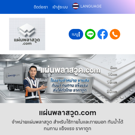
LANGUAGE
ติดต่อเรา
เข้าสู่ระบบ
เมนู
แผ่นพลาสวูด.com
จำหน่ายแผ่นพลาสวูด สำหรับใช้ภายในและภายนอก กันน้ำได้
ทนทาน แข็งแรง ราคาถูก