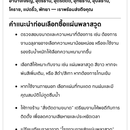
อำนาจเจริญ, อุดรธานี, อุตรดิตถ์, อุทัยธานี, อุบลธานี,
โคราช, แปดริ้ว, พัทยา — เราพร้อมส่งถึงคุณ
คำแนะนำก่อนเลือกซื้อแผ่นพลาสวูด
ตรวจสอบขนาดและความหนาที่ต้องการ เช่น ต้องการ
งานฉลุลายอาจเลือกความหนาน้อยหน่อย หรือจะใช้งาน
รองรับน้ำหนักให้เลือกความหนามากขึ้น
เลือกสีให้เหมาะกับงาน เช่น แผ่นพลาสวูด สีขาว หากจะ
พ่นสีเพิ่มเติม, หรือ สีดำ/สีเทา หากต้องการโทนเข้ม
หากใช้งานภายนอก เลือกแผ่นที่ทนแดด ทนฝนและมี
คุณสมบัติไม่ดูดซึมน้ำ
ให้ทางร้าน “สั่งตัดตามขนาด” เตรียมงานให้พอดีกับการ
ติดตั้ง เพื่อลดความเสียหายและประหยัดเวลา
เปรียบเทียบราคาจาก “โรงงานขายส่งแผ่นพลาสวูด”