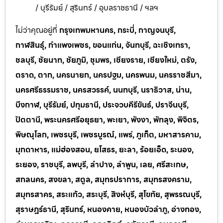
/ บุรีรัมย์ / สุรินทร์ / อุบลราชธานี / ฯลฯ
ไม่ว่าคุณอยู่ที่
กรุงเทพมหานคร, กระบี่, กาญจนบุรี,
กาฬสินธุ์, กำแพงเพชร, ขอนแก่น, จันทบุรี, ฉะเชิงเทรา,
ชลบุรี, ชัยนาท, ชัยภูมิ, ชุมพร, เชียงราย, เชียงใหม่, ตรัง,
ตราด, ตาก, นครนายก, นครปฐม, นครพนม, นครราชสีมา,
นครศรีธรรมราช, นครสวรรค์, นนทบุรี, นราธิวาส, น่าน,
บึงกาฬ, บุรีรัมย์, ปทุมธานี, ประจวบคีรีขันธ์, ปราจีนบุรี,
ปัตตานี, พระนครศรีอยุธยา, พะเยา, พังงา, พัทลุง, พิจิตร,
พิษณุโลก, เพชรบุรี, เพชรบูรณ์, แพร่, ภูเก็ต, มหาสารคาม,
มุกดาหาร, แม่ฮ่องสอน, ยโสธร, ยะลา, ร้อยเอ็ด, ระนอง,
ระยอง, ราชบุรี, ลพบุรี, ลำปาง, ลำพูน, เลย, ศรีสะเกษ,
สกลนคร, สงขลา, สตูล, สมุทรปราการ, สมุทรสงคราม,
สมุทรสาคร, สระแก้ว, สระบุรี, สิงห์บุรี, สุโขทัย, สุพรรณบุรี,
สุราษฎร์ธานี, สุรินทร์, หนองคาย, หนองบัวลำภู, อ่างทอง,