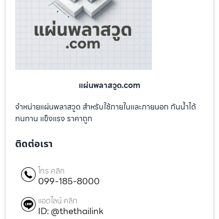
แผ่นพลาสวูด.com
จำหน่ายแผ่นพลาสวูด สำหรับใช้ภายในและภายนอก กันน้ำได้
ทนทาน แข็งแรง ราคาถูก
ติดต่อเรา
โทร คลิก
099-185-8000
แอดไลน์ คลิก
ID: @thethailink