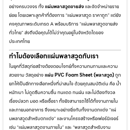
อย่างครบวงจร ทั้ง
แผ่นพลาสวูดขายส่ง
และจัดจำหน่ายราย
ย่อย โดยเฉพาะลูกค้าที่ต้องการ “แผ่นพลาสวูด ราคาถูก” แต่ยัง
คงคุณภาพระดับเกรด A พร้อมบริการ “แผ่นพลาสวูดขายส่ง
ทั่วไทย” ส่งถึงมือคุณได้ไม่ว่าคุณอยู่ในจังหวัดใดของ
ประเทศไทย
ทำไมต้องเลือกแผ่นพลาสวูดกับเรา
ในยุคที่วัสดุก่อสร้างต้องตอบโจทย์ทั้งความทนทานและความ
สวยงาม วัสดุอย่าง
แผ่น PVC Foam Sheet (พลาสวูด)
ถูก
ยกให้เป็นอีกทางเลือกหนึ่งที่น่าสนใจ ด้วยคุณสมบัติเด่น คือ น้ำ
หนักเบา ไม่ดูดซึมความชื้น ทนแดด ทนฝน และไม่ต้องกังวล
เรื่องปลวก มอด หรือเชื้อรา ทั้งยังสามารถใช้ได้ทั้งงานภายใน
และภายนอกอาคาร จึงเหมาะอย่างยิ่งกับทั้งงานตกแต่ง “แผ่
นพลาสวูดสำหรับตกแต่ง” และงานโครงสร้างหรือเฟอร์นิเจอร์
เช่น “แผ่นพลาสวูดงานภายใน” และ “พลาสวูดสำหรับงาน