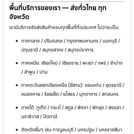
พื้นที่บริการของเรา — ส่งทั่วไทย ทุก
จังหวัด
เรามีบริการจัดส่งสินค้าครบทุกพื้นที่ทั่วประเทศ ไม่ว่าจะเป็น:
ภาคกลาง / ปริมณฑล / กรุงเทพมหานคร / นนทบุรี /
ปทุมธานี / สมุทรสาคร / สมุทรปราการ
ภาคเหนือ: เชียงใหม่ / เชียงราย / พะเยา / แพร่ / ลำปาง
/ ลำพูน / น่าน
ภาคตะวันออกเฉียงเหนือ (อีสาน): ขอนแก่น / อุดรธานี /
หนองคาย / ร้อยเอ็ด / ยโสธร / มุกดาหาร / สกลนคร
ภาคใต้: ภูเก็ต / กระบี่ / สตูล / พังงา / พัทลุง / สงขลา /
นราธิวาส / ปัตตานี
จังหวัดอื่นๆ เช่น กาญจนบุรี / นครปฐม / นครราชสีมา