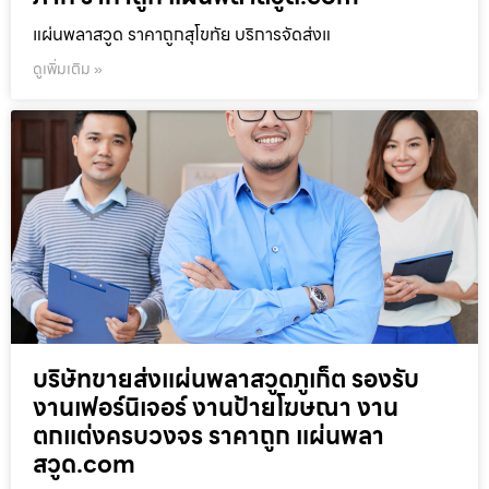
แผ่นพลาสวูด ราคาถูกสุโขทัย บริการจัดส่งแ
ดูเพิ่มเติม »
บริษัทขายส่งแผ่นพลาสวูดภูเก็ต รองรับ
งานเฟอร์นิเจอร์ งานป้ายโฆษณา งาน
ตกแต่งครบวงจร ราคาถูก แผ่นพลา
สวูด.com