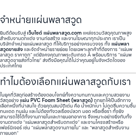
จำหน่ายแผ่นพลาสวูด
ยินดีต้อนรับสู่
เว็บไซต์ แผ่นพลาสวูด.com
แหล่งรวมวัสดุคุณภาพสูง
สำหรับงานตกแต่ง งานก่อสร้าง และงานโฆษณาทุกประเภท เราเป็น
บริษัทจำหน่ายแผ่นพลาสวูด ที่ให้บริการอย่างครบวงจร ทั้ง
แผ่นพลา
สวูดขายส่ง
และจัดจำหน่ายรายย่อย โดยเฉพาะลูกค้าที่ต้องการ “แผ่นพ
ลาสวูด ราคาถูก” แต่ยังคงคุณภาพระดับเกรด A พร้อมบริการ “แผ่นพ
ลาสวูดขายส่งทั่วไทย” ส่งถึงมือคุณได้ไม่ว่าคุณอยู่ในจังหวัดใดของ
ประเทศไทย
ทำไมต้องเลือกแผ่นพลาสวูดกับเรา
ในยุคที่วัสดุก่อสร้างต้องตอบโจทย์ทั้งความทนทานและความสวยงาม
วัสดุอย่าง
แผ่น PVC Foam Sheet (พลาสวูด)
ถูกยกให้เป็นอีกทาง
เลือกหนึ่งที่น่าสนใจ ด้วยคุณสมบัติเด่น คือ น้ำหนักเบา ไม่ดูดซึมความชื้น
ทนแดด ทนฝน และไม่ต้องกังวลเรื่องปลวก มอด หรือเชื้อรา ทั้งยัง
สามารถใช้ได้ทั้งงานภายในและภายนอกอาคาร จึงเหมาะอย่างยิ่งกับทั้ง
งานตกแต่ง “แผ่นพลาสวูดสำหรับตกแต่ง” และงานโครงสร้างหรือ
เฟอร์นิเจอร์ เช่น “แผ่นพลาสวูดงานภายใน” และ “พลาสวูดสำหรับงาน
ภายนอก”