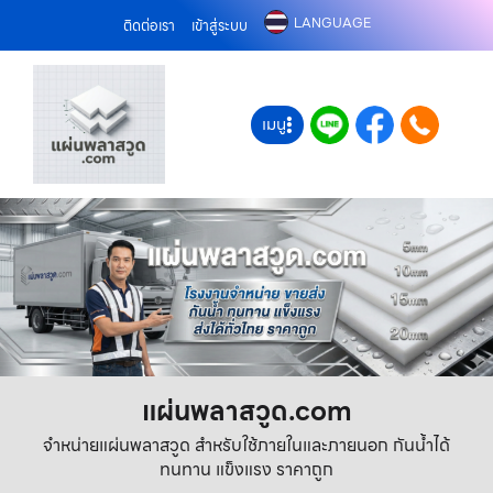
LANGUAGE
ติดต่อเรา
เข้าสู่ระบบ
เมนู
แผ่นพลาสวูด.com
จำหน่ายแผ่นพลาสวูด สำหรับใช้ภายในและภายนอก กันน้ำได้
ทนทาน แข็งแรง ราคาถูก