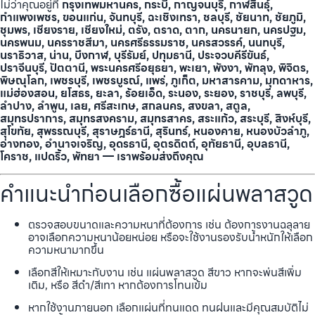
ไม่ว่าคุณอยู่ที่
กรุงเทพมหานคร, กระบี่, กาญจนบุรี, กาฬสินธุ์,
กำแพงเพชร, ขอนแก่น, จันทบุรี, ฉะเชิงเทรา, ชลบุรี, ชัยนาท, ชัยภูมิ,
ชุมพร, เชียงราย, เชียงใหม่, ตรัง, ตราด, ตาก, นครนายก, นครปฐม,
นครพนม, นครราชสีมา, นครศรีธรรมราช, นครสวรรค์, นนทบุรี,
นราธิวาส, น่าน, บึงกาฬ, บุรีรัมย์, ปทุมธานี, ประจวบคีรีขันธ์,
ปราจีนบุรี, ปัตตานี, พระนครศรีอยุธยา, พะเยา, พังงา, พัทลุง, พิจิตร,
พิษณุโลก, เพชรบุรี, เพชรบูรณ์, แพร่, ภูเก็ต, มหาสารคาม, มุกดาหาร,
แม่ฮ่องสอน, ยโสธร, ยะลา, ร้อยเอ็ด, ระนอง, ระยอง, ราชบุรี, ลพบุรี,
ลำปาง, ลำพูน, เลย, ศรีสะเกษ, สกลนคร, สงขลา, สตูล,
สมุทรปราการ, สมุทรสงคราม, สมุทรสาคร, สระแก้ว, สระบุรี, สิงห์บุรี,
สุโขทัย, สุพรรณบุรี, สุราษฎร์ธานี, สุรินทร์, หนองคาย, หนองบัวลำภู,
อ่างทอง, อำนาจเจริญ, อุดรธานี, อุตรดิตถ์, อุทัยธานี, อุบลธานี,
โคราช, แปดริ้ว, พัทยา — เราพร้อมส่งถึงคุณ
คำแนะนำก่อนเลือกซื้อแผ่นพลาสวูด
ตรวจสอบขนาดและความหนาที่ต้องการ เช่น ต้องการงานฉลุลาย
อาจเลือกความหนาน้อยหน่อย หรือจะใช้งานรองรับน้ำหนักให้เลือก
ความหนามากขึ้น
เลือกสีให้เหมาะกับงาน เช่น แผ่นพลาสวูด สีขาว หากจะพ่นสีเพิ่ม
เติม, หรือ สีดำ/สีเทา หากต้องการโทนเข้ม
หากใช้งานภายนอก เลือกแผ่นที่ทนแดด ทนฝนและมีคุณสมบัติไม่