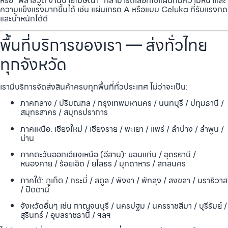
หรือ “พลาสวูด งานป้ายโฆษณา” ก็สามารถเลือกใช้แผ่นที่มีความหนาและ
ความแข็งแรงมากขึ้นได้ เช่น แผ่นเกรด A หรือแบบ Celuka ที่รับแรงกด
และน้ำหนักได้ดี
พื้นที่บริการของเรา — ส่งทั่วไทย
ทุกจังหวัด
เรามีบริการจัดส่งสินค้าครบทุกพื้นที่ทั่วประเทศ ไม่ว่าจะเป็น:
ภาคกลาง / ปริมณฑล / กรุงเทพมหานคร / นนทบุรี / ปทุมธานี /
สมุทรสาคร / สมุทรปราการ
ภาคเหนือ: เชียงใหม่ / เชียงราย / พะเยา / แพร่ / ลำปาง / ลำพูน /
น่าน
ภาคตะวันออกเฉียงเหนือ (อีสาน): ขอนแก่น / อุดรธานี /
หนองคาย / ร้อยเอ็ด / ยโสธร / มุกดาหาร / สกลนคร
ภาคใต้: ภูเก็ต / กระบี่ / สตูล / พังงา / พัทลุง / สงขลา / นราธิวาส
/ ปัตตานี
จังหวัดอื่นๆ เช่น กาญจนบุรี / นครปฐม / นครราชสีมา / บุรีรัมย์ /
สุรินทร์ / อุบลราชธานี / ฯลฯ