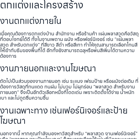
ตกแต่งและโครงสร้าง
งานตกแต่งภายใน
เมื่อคุณต้องการตกแต่งบ้าน สำนักงาน หรือร้านค้า แผ่นพลาสวูดคือวัสดุ
ที่ตอบโจทย์ได้ดี ทั้งในงานเพดาน ผนัง หรือเฟอร์นิเจอร์ เช่น “แผ่นพลา
สวูด สำหรับตกแต่ง” ที่สีขาว สีดำ หรือสีเทา ทำให้คุณสามารถเลือกโทนสี
ให้เข้ากับธีมของพื้นที่ได้ อีกทั้งยังสามารถฉลุหรือพ่นสีเพิ่มได้ตามความ
ต้องการ
งานภายนอกและงานโฆษณา
ถัดไปเป็นส่วนของงานภายนอก เช่น ระแนง เฟรมป้าย หรือผนังต่อเติม ที่
ต้องการวัสดุที่ทนแดด ทนฝน ไม่บวม ไม่ผุกร่อน “พลาสวูด สำหรับงาน
ภายนอก” จึงเป็นอีกตัวเลือกหนึ่งที่โดดเด่น เพราะติดตั้งได้ง่าย น้ำหนัก
เบา และไม่ดูดซึมความชื้น
งานเฉพาะทาง เช่นเฟอร์นิเจอร์และป้าย
โฆษณา
นอกจากนี้ หากคุณกำลังมองหาวัสดุสำหรับ “พลาสวูด งานเฟอร์นิเจอร์”