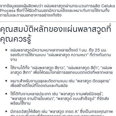
จากข้อมูลของผู้ผลิตพบว่า แผ่นพลาสวูดผ่านกระบวนการผลิต Celuka
Process ซึ่งทำให้ผิวด้านนอกมีความแข็งและเหมาะกับการใช้งานทั้ง
ภายในและภายนอกอาคารอย่างแท้จริง
คุณสมบัติหลักของแผ่นพลาสวูดที่
คุณควรรู้
แผ่นพลาสวูดมีความหนาหลากหลายตั้งแต่ 1 มม. ถึง 25 มม.
รองรับการใช้งานแบบ “แผ่นพลาสวูด ความหนา” ที่ต่างกันตาม
งาน
ใช้งานได้ทั้ง “แผ่นพลาสวูด สีขาว”, “แผ่นพลาสวูด สีดำ”, “แผ่นพ
ลาสวูด สีเทา” เพื่อให้ตอบโจทย์การออกแบบตกแต่งที่หลากหลาย
เหมาะสำหรับงานฉลุและตัดตามแบบ เช่น “พลาสวูด ตัดฉลุลาย”
เพื่อสร้างดีไซน์ที่โดดเด่นและทันสมัย
ใช้ได้กับงานหลายประเภท เช่น “พลาสวูด งานเฟอร์นิเจอร์”,
“พลาสวูด งานป้ายโฆษณา”, “พลาสวูด แบบสำเร็จรูป” ที่จัดส่ง
พร้อมใช้งาน
มีเกรดวัสดุให้เลือก เช่น “พลาสวูด เกรด A” ซึ่งเป็นเกรดคุณภาพ