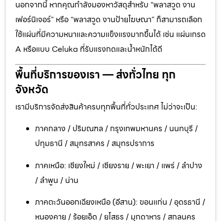
นอกจากนี้ หากคุณกำลังมองหาวัสดุสำหรับ “พลาสวูด งาน
เฟอร์นิเจอร์” หรือ “พลาสวูด งานป้ายโฆษณา” ก็สามารถเลือก
ใช้แผ่นที่มีความหนาและความแข็งแรงมากขึ้นได้ เช่น แผ่นเกรด
A หรือแบบ Celuka ที่รับแรงกดและน้ำหนักได้ดี
พื้นที่บริการของเรา — ส่งทั่วไทย ทุก
จังหวัด
เรามีบริการจัดส่งสินค้าครบทุกพื้นที่ทั่วประเทศ ไม่ว่าจะเป็น:
ภาคกลาง / ปริมณฑล / กรุงเทพมหานคร / นนทบุรี /
ปทุมธานี / สมุทรสาคร / สมุทรปราการ
ภาคเหนือ: เชียงใหม่ / เชียงราย / พะเยา / แพร่ / ลำปาง
/ ลำพูน / น่าน
ภาคตะวันออกเฉียงเหนือ (อีสาน): ขอนแก่น / อุดรธานี /
หนองคาย / ร้อยเอ็ด / ยโสธร / มุกดาหาร / สกลนคร