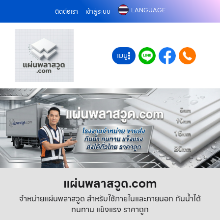
LANGUAGE
ติดต่อเรา
เข้าสู่ระบบ
เมนู
แผ่นพลาสวูด.com
จำหน่ายแผ่นพลาสวูด สำหรับใช้ภายในและภายนอก กันน้ำได้
ทนทาน แข็งแรง ราคาถูก