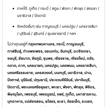
ภาคใต้: ภูเก็ต / กระบี่ / สตูล / พังงา / พัทลุง / สงขลา /
นราธิวาส / ปัตตานี
จังหวัดอื่นๆ เช่น กาญจนบุรี / นครปฐม / นครราชสีมา
/ บุรีรัมย์ / สุรินทร์ / อุบลราชธานี / ฯลฯ
ไม่ว่าคุณอยู่ที่
กรุงเทพมหานคร, กระบี่, กาญจนบุรี,
กาฬสินธุ์, กำแพงเพชร, ขอนแก่น, จันทบุรี, ฉะเชิงเทรา,
ชลบุรี, ชัยนาท, ชัยภูมิ, ชุมพร, เชียงราย, เชียงใหม่, ตรัง,
ตราด, ตาก, นครนายก, นครปฐม, นครพนม, นครราชสีมา,
นครศรีธรรมราช, นครสวรรค์, นนทบุรี, นราธิวาส, น่าน,
บึงกาฬ, บุรีรัมย์, ปทุมธานี, ประจวบคีรีขันธ์, ปราจีนบุรี,
ปัตตานี, พระนครศรีอยุธยา, พะเยา, พังงา, พัทลุง, พิจิตร,
พิษณุโลก, เพชรบุรี, เพชรบูรณ์, แพร่, ภูเก็ต, มหาสารคาม,
มุกดาหาร, แม่ฮ่องสอน, ยโสธร, ยะลา, ร้อยเอ็ด, ระนอง,