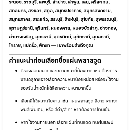
ระยอง, ราชบุรี, ลพบุรี, ลำปาง, ลำพูน, เลย, ศรีสะเกษ,
สกลนคร, สงขลา, สตูล, สมุทรปราการ, สมุทรสงคราม,
สมุทรสาคร, สระแก้ว, สระบุรี, สิงห์บุรี, สุโขทัย, สุพรรณบุรี,
สุราษฎร์ธานี, สุรินทร์, หนองคาย, หนองบัวลำภู, อ่างทอง,
อำนาจเจริญ, อุดรธานี, อุตรดิตถ์, อุทัยธานี, อุบลธานี,
โคราช, แปดริ้ว, พัทยา — เราพร้อมส่งถึงคุณ
คำแนะนำก่อนเลือกซื้อแผ่นพลาสวูด
ตรวจสอบขนาดและความหนาที่ต้องการ เช่น ต้องการ
งานฉลุลายอาจเลือกความหนาน้อยหน่อย หรือจะใช้งาน
รองรับน้ำหนักให้เลือกความหนามากขึ้น
เลือกสีให้เหมาะกับงาน เช่น แผ่นพลาสวูด สีขาว หากจะ
พ่นสีเพิ่มเติม, หรือ สีดำ/สีเทา หากต้องการโทนเข้ม
หากใช้งานภายนอก เลือกแผ่นที่ทนแดด ทนฝนและมี