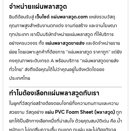
จำหน่ายแผ่นพลาสวูด
ยินดีต้อนรับสู่
เว็บไซต์ แผ่นพลาสวูด.com
แหล่งรวมวัสดุ
คุณภาพสูงสำหรับงานตกแต่ง งานก่อสร้าง และงานโฆษณา
ทุกประเภท เราเป็นบริษัทจำหน่ายแผ่นพลาสวูด ที่ให้บริการ
อย่างครบวงจร ทั้ง
แผ่นพลาสวูดขายส่ง
และจัดจำหน่ายราย
ย่อย โดยเฉพาะลูกค้าที่ต้องการ “แผ่นพลาสวูด ราคาถูก” แต่ยัง
คงคุณภาพระดับเกรด A พร้อมบริการ “แผ่นพลาสวูดขายส่ง
ทั่วไทย” ส่งถึงมือคุณได้ไม่ว่าคุณอยู่ในจังหวัดใดของ
ประเทศไทย
ทำไมต้องเลือกแผ่นพลาสวูดกับเรา
ในยุคที่วัสดุก่อสร้างต้องตอบโจทย์ทั้งความทนทานและความ
สวยงาม วัสดุอย่าง
แผ่น PVC Foam Sheet (พลาสวูด)
ถูก
ยกให้เป็นอีกทางเลือกหนึ่งที่น่าสนใจ ด้วยคุณสมบัติเด่น คือ น้ำ
หนักเบา ไม่ดูดซึมความชื้น ทนแดด ทนฝน และไม่ต้องกังวล