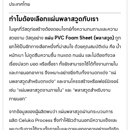
ประเทศไทย
ทำไมต้องเลือกแผ่นพลาสวูดกับเรา
ในยุคที่วัสดุก่อสร้างต้องตอบโจทย์ทั้งความทนทานและความ
สวยงาม วัสดุอย่าง
แผ่น PVC Foam Sheet (พลาสวูด)
ถูก
ยกให้เป็นอีกทางเลือกหนึ่งที่น่าสนใจ ด้วยคุณสมบัติเด่น คือ น้ำ
หนักเบา ไม่ดูดซึมความชื้น ทนแดด ทนฝน และไม่ต้องกังวล
เรื่องปลวก มอด หรือเชื้อรา ทั้งยังสามารถใช้ได้ทั้งงานภายใน
และภายนอกอาคาร จึงเหมาะอย่างยิ่งกับทั้งงานตกแต่ง “แผ่
นพลาสวูดสำหรับตกแต่ง” และงานโครงสร้างหรือเฟอร์นิเจอร์
เช่น “แผ่นพลาสวูดงานภายใน” และ “พลาสวูดสำหรับงาน
ภายนอก”
จากข้อมูลของผู้ผลิตพบว่า แผ่นพลาสวูดผ่านกระบวนการ
ผลิต Celuka Process ซึ่งทำให้ผิวด้านนอกมีความแข็งและ
เหมาะกับการใช้งานทั้งภายในและภายนอกอาคารอย่างแท้จริง