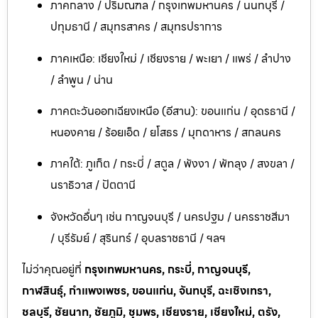
ภาคกลาง / ปริมณฑล / กรุงเทพมหานคร / นนทบุรี /
ปทุมธานี / สมุทรสาคร / สมุทรปราการ
ภาคเหนือ: เชียงใหม่ / เชียงราย / พะเยา / แพร่ / ลำปาง
/ ลำพูน / น่าน
ภาคตะวันออกเฉียงเหนือ (อีสาน): ขอนแก่น / อุดรธานี /
หนองคาย / ร้อยเอ็ด / ยโสธร / มุกดาหาร / สกลนคร
ภาคใต้: ภูเก็ต / กระบี่ / สตูล / พังงา / พัทลุง / สงขลา /
นราธิวาส / ปัตตานี
จังหวัดอื่นๆ เช่น กาญจนบุรี / นครปฐม / นครราชสีมา
/ บุรีรัมย์ / สุรินทร์ / อุบลราชธานี / ฯลฯ
ไม่ว่าคุณอยู่ที่
กรุงเทพมหานคร, กระบี่, กาญจนบุรี,
กาฬสินธุ์, กำแพงเพชร, ขอนแก่น, จันทบุรี, ฉะเชิงเทรา,
ชลบุรี, ชัยนาท, ชัยภูมิ, ชุมพร, เชียงราย, เชียงใหม่, ตรัง,