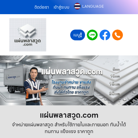
LANGUAGE
ติดต่อเรา
เข้าสู่ระบบ
เมนู
แผ่นพลาสวูด.com
จำหน่ายแผ่นพลาสวูด สำหรับใช้ภายในและภายนอก กันน้ำได้
ทนทาน แข็งแรง ราคาถูก