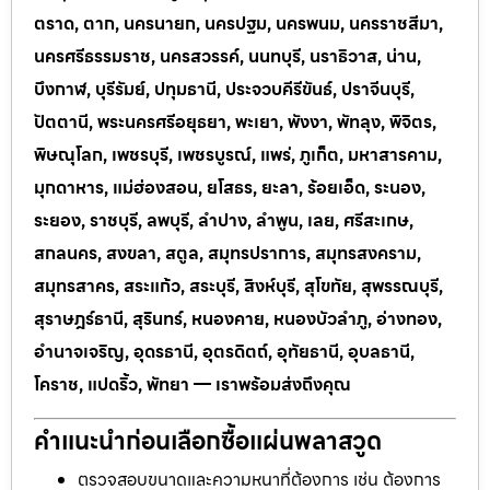
ตราด, ตาก, นครนายก, นครปฐม, นครพนม, นครราชสีมา,
นครศรีธรรมราช, นครสวรรค์, นนทบุรี, นราธิวาส, น่าน,
บึงกาฬ, บุรีรัมย์, ปทุมธานี, ประจวบคีรีขันธ์, ปราจีนบุรี,
ปัตตานี, พระนครศรีอยุธยา, พะเยา, พังงา, พัทลุง, พิจิตร,
พิษณุโลก, เพชรบุรี, เพชรบูรณ์, แพร่, ภูเก็ต, มหาสารคาม,
มุกดาหาร, แม่ฮ่องสอน, ยโสธร, ยะลา, ร้อยเอ็ด, ระนอง,
ระยอง, ราชบุรี, ลพบุรี, ลำปาง, ลำพูน, เลย, ศรีสะเกษ,
สกลนคร, สงขลา, สตูล, สมุทรปราการ, สมุทรสงคราม,
สมุทรสาคร, สระแก้ว, สระบุรี, สิงห์บุรี, สุโขทัย, สุพรรณบุรี,
สุราษฎร์ธานี, สุรินทร์, หนองคาย, หนองบัวลำภู, อ่างทอง,
อำนาจเจริญ, อุดรธานี, อุตรดิตถ์, อุทัยธานี, อุบลธานี,
โคราช, แปดริ้ว, พัทยา — เราพร้อมส่งถึงคุณ
คำแนะนำก่อนเลือกซื้อแผ่นพลาสวูด
ตรวจสอบขนาดและความหนาที่ต้องการ เช่น ต้องการ