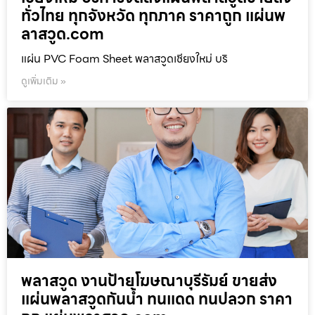
ทั่วไทย ทุกจังหวัด ทุกภาค ราคาถูก แผ่นพ
ลาสวูด.com
แผ่น PVC Foam Sheet พลาสวูดเชียงใหม่ บริ
ดูเพิ่มเติม »
พลาสวูด งานป้ายโฆษณาบุรีรัมย์ ขายส่ง
แผ่นพลาสวูดกันน้ำ ทนแดด ทนปลวก ราคา