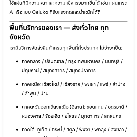
ใช้แผ่นที่มีความหนาและความแข็งแรงมากขึ้นได้ เช่น แผ่นเกรด
A หรือแบบ Celuka ที่รับแรงกดและน้ำหนักได้ดี
พื้นที่บริการของเรา — ส่งทั่วไทย ทุก
จังหวัด
เรามีบริการจัดส่งสินค้าครบทุกพื้นที่ทั่วประเทศ ไม่ว่าจะเป็น:
ภาคกลาง / ปริมณฑล / กรุงเทพมหานคร / นนทบุรี /
ปทุมธานี / สมุทรสาคร / สมุทรปราการ
ภาคเหนือ: เชียงใหม่ / เชียงราย / พะเยา / แพร่ / ลำปาง
/ ลำพูน / น่าน
ภาคตะวันออกเฉียงเหนือ (อีสาน): ขอนแก่น / อุดรธานี /
หนองคาย / ร้อยเอ็ด / ยโสธร / มุกดาหาร / สกลนคร
ภาคใต้: ภูเก็ต / กระบี่ / สตูล / พังงา / พัทลุง / สงขลา /