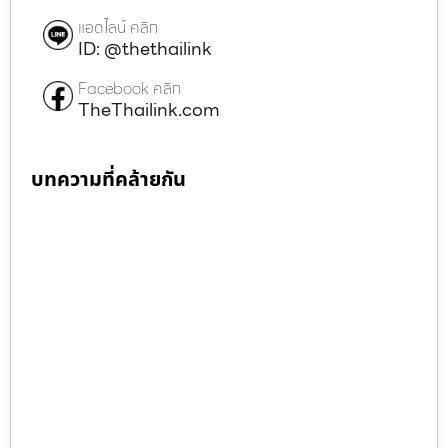
แอดไลน์ คลิก
ID: @thethailink
Facebook คลิก
TheThailink.com
บทความที่คล้ายกัน