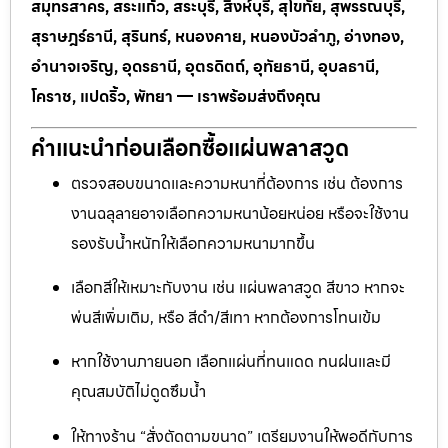
สมุทรสาคร, สระแก้ว, สระบุรี, สิงห์บุรี, สุโขทัย, สุพรรณบุรี,
สุราษฎร์ธานี, สุรินทร์, หนองคาย, หนองบัวลำภู, อ่างทอง,
อำนาจเจริญ, อุดรธานี, อุตรดิตถ์, อุทัยธานี, อุบลธานี,
โคราช, แปดริ้ว, พัทยา — เราพร้อมส่งถึงคุณ
คำแนะนำก่อนเลือกซื้อแผ่นพลาสวูด
ตรวจสอบขนาดและความหนาที่ต้องการ เช่น ต้องการ
งานฉลุลายอาจเลือกความหนาน้อยหน่อย หรือจะใช้งาน
รองรับน้ำหนักให้เลือกความหนามากขึ้น
เลือกสีให้เหมาะกับงาน เช่น แผ่นพลาสวูด สีขาว หากจะ
พ่นสีเพิ่มเติม, หรือ สีดำ/สีเทา หากต้องการโทนเข้ม
หากใช้งานภายนอก เลือกแผ่นที่ทนแดด ทนฝนและมี
คุณสมบัติไม่ดูดซึมน้ำ
ให้ทางร้าน “สั่งตัดตามขนาด” เตรียมงานให้พอดีกับการ