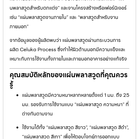
นพลาสวูดสำหรับตกแต่ง” และงานโครงสร้างหรือเฟอร์นิเจอร์
เช่น “แผ่นพลาสวูดงานภายใน” และ “พลาสวูดสำหรับงาน
ภายนอก”
จากข้อมูลของผู้ผลิตพบว่า แผ่นพลาสวูดผ่านกระบวนการ
ผลิต Celuka Process ซึ่งทำให้ผิวด้านนอกมีความแข็งและ
เหมาะกับการใช้งานทั้งภายในและภายนอกอาคารอย่างแท้จริง
คุณสมบัติหลักของแผ่นพลาสวูดที่คุณควร
รู้
แผ่นพลาสวูดมีความหนาหลากหลายตั้งแต่ 1 มม. ถึง 25
มม. รองรับการใช้งานแบบ “แผ่นพลาสวูด ความหนา” ที่
ต่างกันตามงาน
ใช้งานได้ทั้ง “แผ่นพลาสวูด สีขาว”, “แผ่นพลาสวูด สีดำ”,
“แผ่นพลาสวูด สีเทา” เพื่อให้ตอบโจทย์การออกแบบ