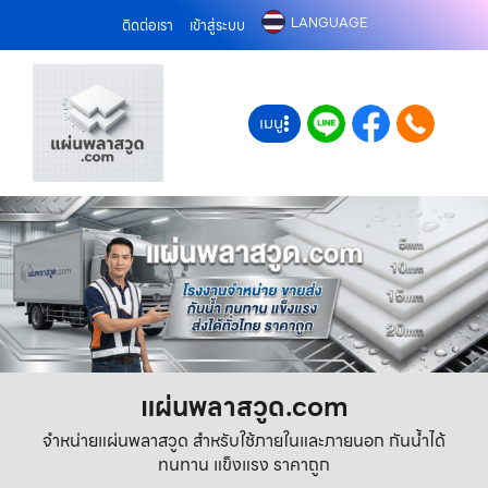
LANGUAGE
ติดต่อเรา
เข้าสู่ระบบ
เมนู
แผ่นพลาสวูด.com
จำหน่ายแผ่นพลาสวูด สำหรับใช้ภายในและภายนอก กันน้ำได้
ทนทาน แข็งแรง ราคาถูก