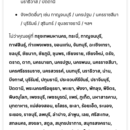
นราธิวาส / ปัตตานี
จังหวัดอื่นๆ เช่น กาญจนบุรี / นครปฐม / นครราชสีมา
/ บุรีรัมย์ / สุรินทร์ / อุบลราชธานี / ฯลฯ
ไม่ว่าคุณอยู่ที่
กรุงเทพมหานคร, กระบี่, กาญจนบุรี,
กาฬสินธุ์, กำแพงเพชร, ขอนแก่น, จันทบุรี, ฉะเชิงเทรา,
ชลบุรี, ชัยนาท, ชัยภูมิ, ชุมพร, เชียงราย, เชียงใหม่, ตรัง,
ตราด, ตาก, นครนายก, นครปฐม, นครพนม, นครราชสีมา,
นครศรีธรรมราช, นครสวรรค์, นนทบุรี, นราธิวาส, น่าน,
บึงกาฬ, บุรีรัมย์, ปทุมธานี, ประจวบคีรีขันธ์, ปราจีนบุรี,
ปัตตานี, พระนครศรีอยุธยา, พะเยา, พังงา, พัทลุง, พิจิตร,
พิษณุโลก, เพชรบุรี, เพชรบูรณ์, แพร่, ภูเก็ต, มหาสารคาม,
มุกดาหาร, แม่ฮ่องสอน, ยโสธร, ยะลา, ร้อยเอ็ด, ระนอง,
ระยอง, ราชบุรี, ลพบุรี, ลำปาง, ลำพูน, เลย, ศรีสะเกษ,
สกลนคร, สงขลา, สตูล, สมุทรปราการ, สมุทรสงคราม,