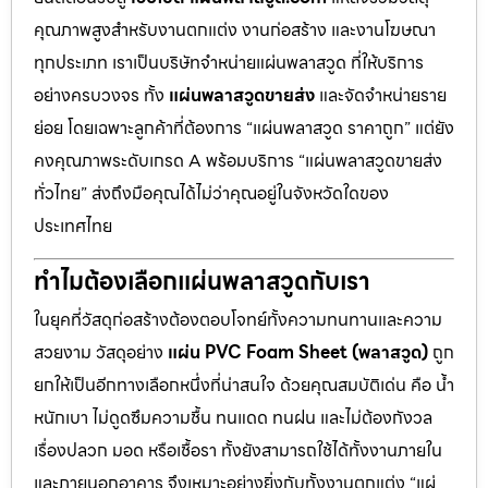
คุณภาพสูงสำหรับงานตกแต่ง งานก่อสร้าง และงานโฆษณา
ทุกประเภท เราเป็นบริษัทจำหน่ายแผ่นพลาสวูด ที่ให้บริการ
อย่างครบวงจร ทั้ง
แผ่นพลาสวูดขายส่ง
และจัดจำหน่ายราย
ย่อย โดยเฉพาะลูกค้าที่ต้องการ “แผ่นพลาสวูด ราคาถูก” แต่ยัง
คงคุณภาพระดับเกรด A พร้อมบริการ “แผ่นพลาสวูดขายส่ง
ทั่วไทย” ส่งถึงมือคุณได้ไม่ว่าคุณอยู่ในจังหวัดใดของ
ประเทศไทย
ทำไมต้องเลือกแผ่นพลาสวูดกับเรา
ในยุคที่วัสดุก่อสร้างต้องตอบโจทย์ทั้งความทนทานและความ
สวยงาม วัสดุอย่าง
แผ่น PVC Foam Sheet (พลาสวูด)
ถูก
ยกให้เป็นอีกทางเลือกหนึ่งที่น่าสนใจ ด้วยคุณสมบัติเด่น คือ น้ำ
หนักเบา ไม่ดูดซึมความชื้น ทนแดด ทนฝน และไม่ต้องกังวล
เรื่องปลวก มอด หรือเชื้อรา ทั้งยังสามารถใช้ได้ทั้งงานภายใน
และภายนอกอาคาร จึงเหมาะอย่างยิ่งกับทั้งงานตกแต่ง “แผ่