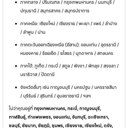
ภาคกลาง / ปริมณฑล / กรุงเทพมหานคร / นนทบุรี /
ปทุมธานี / สมุทรสาคร / สมุทรปราการ
ภาคเหนือ: เชียงใหม่ / เชียงราย / พะเยา / แพร่ / ลำปาง
/ ลำพูน / น่าน
ภาคตะวันออกเฉียงเหนือ (อีสาน): ขอนแก่น / อุดรธานี /
หนองคาย / ร้อยเอ็ด / ยโสธร / มุกดาหาร / สกลนคร
ภาคใต้: ภูเก็ต / กระบี่ / สตูล / พังงา / พัทลุง / สงขลา /
นราธิวาส / ปัตตานี
จังหวัดอื่นๆ เช่น กาญจนบุรี / นครปฐม / นครราชสีมา
/ บุรีรัมย์ / สุรินทร์ / อุบลราชธานี / ฯลฯ
ไม่ว่าคุณอยู่ที่
กรุงเทพมหานคร, กระบี่, กาญจนบุรี,
กาฬสินธุ์, กำแพงเพชร, ขอนแก่น, จันทบุรี, ฉะเชิงเทรา,
ชลบุรี, ชัยนาท, ชัยภูมิ, ชุมพร, เชียงราย, เชียงใหม่, ตรัง,