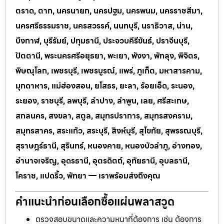
ตราด, ตาก, นครนายก, นครปฐม, นครพนม, นครราชสีมา,
นครศรีธรรมราช, นครสวรรค์, นนทบุรี, นราธิวาส, น่าน,
บึงกาฬ, บุรีรัมย์, ปทุมธานี, ประจวบคีรีขันธ์, ปราจีนบุรี,
ปัตตานี, พระนครศรีอยุธยา, พะเยา, พังงา, พัทลุง, พิจิตร,
พิษณุโลก, เพชรบุรี, เพชรบูรณ์, แพร่, ภูเก็ต, มหาสารคาม,
มุกดาหาร, แม่ฮ่องสอน, ยโสธร, ยะลา, ร้อยเอ็ด, ระนอง,
ระยอง, ราชบุรี, ลพบุรี, ลำปาง, ลำพูน, เลย, ศรีสะเกษ,
สกลนคร, สงขลา, สตูล, สมุทรปราการ, สมุทรสงคราม,
สมุทรสาคร, สระแก้ว, สระบุรี, สิงห์บุรี, สุโขทัย, สุพรรณบุรี,
สุราษฎร์ธานี, สุรินทร์, หนองคาย, หนองบัวลำภู, อ่างทอง,
อำนาจเจริญ, อุดรธานี, อุตรดิตถ์, อุทัยธานี, อุบลธานี,
โคราช, แปดริ้ว, พัทยา — เราพร้อมส่งถึงคุณ
คำแนะนำก่อนเลือกซื้อแผ่นพลาสวูด
ตรวจสอบขนาดและความหนาที่ต้องการ เช่น ต้องการ