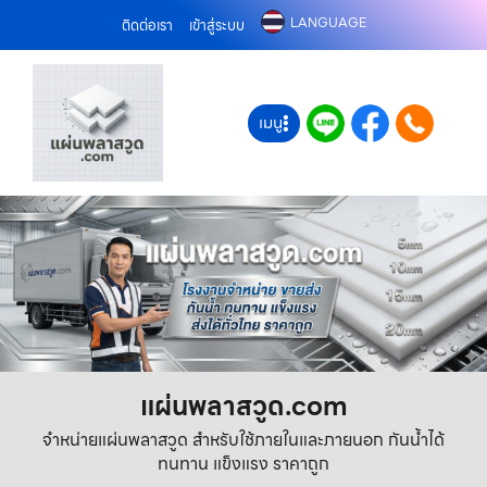
LANGUAGE
ติดต่อเรา
เข้าสู่ระบบ
เมนู
แผ่นพลาสวูด.com
จำหน่ายแผ่นพลาสวูด สำหรับใช้ภายในและภายนอก กันน้ำได้
ทนทาน แข็งแรง ราคาถูก