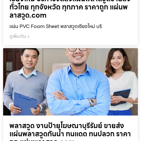
ทั่วไทย ทุกจังหวัด ทุกภาค ราคาถูก แผ่นพ
ลาสวูด.com
แผ่น PVC Foam Sheet พลาสวูดเชียงใหม่ บริ
ดูเพิ่มเติม »
พลาสวูด งานป้ายโฆษณาบุรีรัมย์ ขายส่ง
แผ่นพลาสวูดกันน้ำ ทนแดด ทนปลวก ราคา