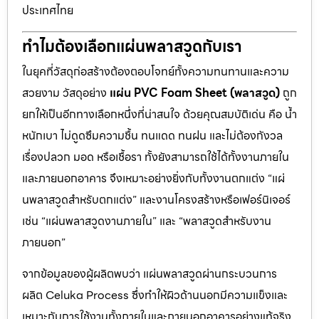
ประเทศไทย
ทำไมต้องเลือกแผ่นพลาสวูดกับเรา
ในยุคที่วัสดุก่อสร้างต้องตอบโจทย์ทั้งความทนทานและความ
สวยงาม วัสดุอย่าง
แผ่น PVC Foam Sheet (พลาสวูด)
ถูก
ยกให้เป็นอีกทางเลือกหนึ่งที่น่าสนใจ ด้วยคุณสมบัติเด่น คือ น้ำ
หนักเบา ไม่ดูดซึมความชื้น ทนแดด ทนฝน และไม่ต้องกังวล
เรื่องปลวก มอด หรือเชื้อรา ทั้งยังสามารถใช้ได้ทั้งงานภายใน
และภายนอกอาคาร จึงเหมาะอย่างยิ่งกับทั้งงานตกแต่ง “แผ่
นพลาสวูดสำหรับตกแต่ง” และงานโครงสร้างหรือเฟอร์นิเจอร์
เช่น “แผ่นพลาสวูดงานภายใน” และ “พลาสวูดสำหรับงาน
ภายนอก”
จากข้อมูลของผู้ผลิตพบว่า แผ่นพลาสวูดผ่านกระบวนการ
ผลิต Celuka Process ซึ่งทำให้ผิวด้านนอกมีความแข็งและ
เหมาะกับการใช้งานทั้งภายในและภายนอกอาคารอย่างแท้จริง