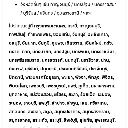
จังหวัดอื่นๆ เช่น กาญจนบุรี / นครปฐม / นครราชสีมา
/ บุรีรัมย์ / สุรินทร์ / อุบลราชธานี / ฯลฯ
ไม่ว่าคุณอยู่ที่
กรุงเทพมหานคร, กระบี่, กาญจนบุรี,
กาฬสินธุ์, กำแพงเพชร, ขอนแก่น, จันทบุรี, ฉะเชิงเทรา,
ชลบุรี, ชัยนาท, ชัยภูมิ, ชุมพร, เชียงราย, เชียงใหม่, ตรัง,
ตราด, ตาก, นครนายก, นครปฐม, นครพนม, นครราชสีมา,
นครศรีธรรมราช, นครสวรรค์, นนทบุรี, นราธิวาส, น่าน,
บึงกาฬ, บุรีรัมย์, ปทุมธานี, ประจวบคีรีขันธ์, ปราจีนบุรี,
ปัตตานี, พระนครศรีอยุธยา, พะเยา, พังงา, พัทลุง, พิจิตร,
พิษณุโลก, เพชรบุรี, เพชรบูรณ์, แพร่, ภูเก็ต, มหาสารคาม,
มุกดาหาร, แม่ฮ่องสอน, ยโสธร, ยะลา, ร้อยเอ็ด, ระนอง,
ระยอง, ราชบุรี, ลพบุรี, ลำปาง, ลำพูน, เลย, ศรีสะเกษ,
สกลนคร, สงขลา, สตูล, สมุทรปราการ, สมุทรสงคราม,
สมุทรสาคร, สระแก้ว, สระบุรี, สิงห์บุรี, สุโขทัย, สุพรรณบุรี,