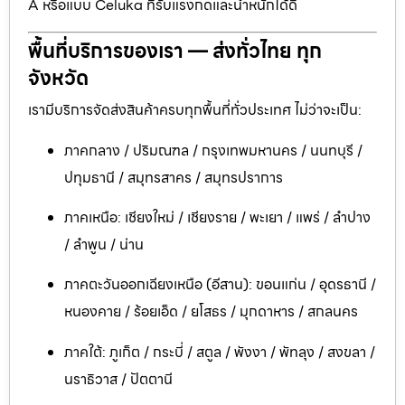
A หรือแบบ Celuka ที่รับแรงกดและน้ำหนักได้ดี
พื้นที่บริการของเรา — ส่งทั่วไทย ทุก
จังหวัด
เรามีบริการจัดส่งสินค้าครบทุกพื้นที่ทั่วประเทศ ไม่ว่าจะเป็น:
ภาคกลาง / ปริมณฑล / กรุงเทพมหานคร / นนทบุรี /
ปทุมธานี / สมุทรสาคร / สมุทรปราการ
ภาคเหนือ: เชียงใหม่ / เชียงราย / พะเยา / แพร่ / ลำปาง
/ ลำพูน / น่าน
ภาคตะวันออกเฉียงเหนือ (อีสาน): ขอนแก่น / อุดรธานี /
หนองคาย / ร้อยเอ็ด / ยโสธร / มุกดาหาร / สกลนคร
ภาคใต้: ภูเก็ต / กระบี่ / สตูล / พังงา / พัทลุง / สงขลา /
นราธิวาส / ปัตตานี