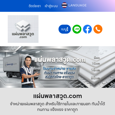
LANGUAGE
ติดต่อเรา
เข้าสู่ระบบ
เมนู
แผ่นพลาสวูด.com
จำหน่ายแผ่นพลาสวูด สำหรับใช้ภายในและภายนอก กันน้ำได้
ทนทาน แข็งแรง ราคาถูก