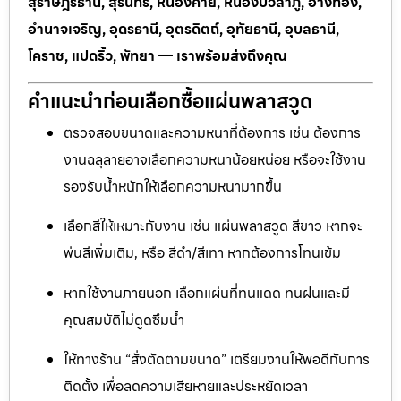
สุราษฎร์ธานี, สุรินทร์, หนองคาย, หนองบัวลำภู, อ่างทอง,
อำนาจเจริญ, อุดรธานี, อุตรดิตถ์, อุทัยธานี, อุบลธานี,
โคราช, แปดริ้ว, พัทยา — เราพร้อมส่งถึงคุณ
คำแนะนำก่อนเลือกซื้อแผ่นพลาสวูด
ตรวจสอบขนาดและความหนาที่ต้องการ เช่น ต้องการ
งานฉลุลายอาจเลือกความหนาน้อยหน่อย หรือจะใช้งาน
รองรับน้ำหนักให้เลือกความหนามากขึ้น
เลือกสีให้เหมาะกับงาน เช่น แผ่นพลาสวูด สีขาว หากจะ
พ่นสีเพิ่มเติม, หรือ สีดำ/สีเทา หากต้องการโทนเข้ม
หากใช้งานภายนอก เลือกแผ่นที่ทนแดด ทนฝนและมี
คุณสมบัติไม่ดูดซึมน้ำ
ให้ทางร้าน “สั่งตัดตามขนาด” เตรียมงานให้พอดีกับการ
ติดตั้ง เพื่อลดความเสียหายและประหยัดเวลา