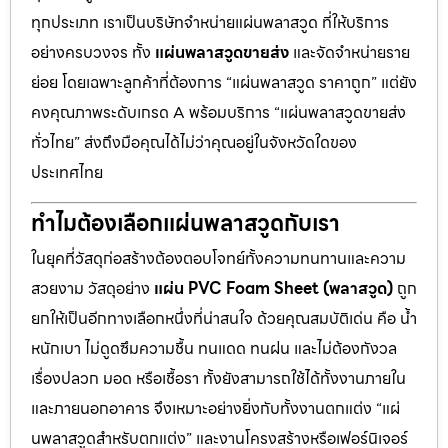
ทุกประเภท เราเป็นบริษัทจำหน่ายแผ่นพลาสวูด ที่ให้บริการ
อย่างครบวงจร ทั้ง
แผ่นพลาสวูดขายส่ง
และจัดจำหน่ายราย
ย่อย โดยเฉพาะลูกค้าที่ต้องการ “แผ่นพลาสวูด ราคาถูก” แต่ยัง
คงคุณภาพระดับเกรด A พร้อมบริการ “แผ่นพลาสวูดขายส่ง
ทั่วไทย” ส่งถึงมือคุณได้ไม่ว่าคุณอยู่ในจังหวัดใดของ
ประเทศไทย
ทำไมต้องเลือกแผ่นพลาสวูดกับเรา
ในยุคที่วัสดุก่อสร้างต้องตอบโจทย์ทั้งความทนทานและความ
สวยงาม วัสดุอย่าง
แผ่น PVC Foam Sheet (พลาสวูด)
ถูก
ยกให้เป็นอีกทางเลือกหนึ่งที่น่าสนใจ ด้วยคุณสมบัติเด่น คือ น้ำ
หนักเบา ไม่ดูดซึมความชื้น ทนแดด ทนฝน และไม่ต้องกังวล
เรื่องปลวก มอด หรือเชื้อรา ทั้งยังสามารถใช้ได้ทั้งงานภายใน
และภายนอกอาคาร จึงเหมาะอย่างยิ่งกับทั้งงานตกแต่ง “แผ่
นพลาสวูดสำหรับตกแต่ง” และงานโครงสร้างหรือเฟอร์นิเจอร์