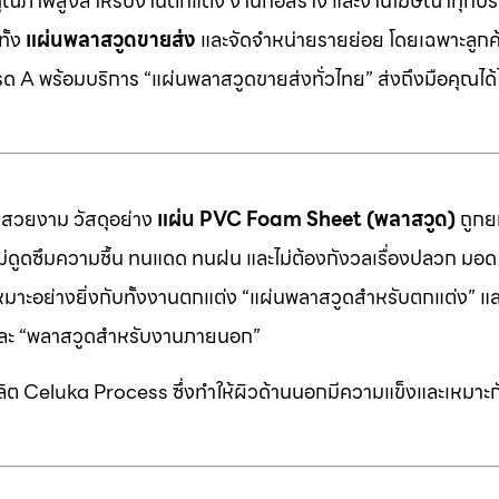
คุณภาพสูงสำหรับงานตกแต่ง งานก่อสร้าง และงานโฆษณาทุกประ
ทั้ง
แผ่นพลาสวูดขายส่ง
และจัดจำหน่ายรายย่อย โดยเฉพาะลูกค้า
 A พร้อมบริการ “แผ่นพลาสวูดขายส่งทั่วไทย” ส่งถึงมือคุณได้ไ
มสวยงาม วัสดุอย่าง
แผ่น PVC Foam Sheet (พลาสวูด)
ถูกยก
 ไม่ดูดซึมความชื้น ทนแดด ทนฝน และไม่ต้องกังวลเรื่องปลวก มอด ห
หมาะอย่างยิ่งกับทั้งงานตกแต่ง “แผ่นพลาสวูดสำหรับตกแต่ง” แ
” และ “พลาสวูดสำหรับงานภายนอก”
ต Celuka Process ซึ่งทำให้ผิวด้านนอกมีความแข็งและเหมาะก