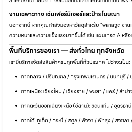
สำหรับงานภายนอก” จึงเป็นอีกตัวเลือกหนึ่งที่โดดเด่น เพราะต
งานเฉพาะทาง เช่นเฟอร์นิเจอร์และป้ายโฆษณา
นอกจากนี้ หากคุณกำลังมองหาวัสดุสำหรับ “พลาสวูด งานเฟอ
ความหนาและความแข็งแรงมากขึ้นได้ เช่น แผ่นเกรด A หรือแ
พื้นที่บริการของเรา — ส่งทั่วไทย ทุกจังหวัด
เรามีบริการจัดส่งสินค้าครบทุกพื้นที่ทั่วประเทศ ไม่ว่าจะเป็น:
ภาคกลาง / ปริมณฑล / กรุงเทพมหานคร / นนทบุรี / ป
ภาคเหนือ: เชียงใหม่ / เชียงราย / พะเยา / แพร่ / ลำปาง
ภาคตะวันออกเฉียงเหนือ (อีสาน): ขอนแก่น / อุดรธาน
ภาคใต้: ภูเก็ต / กระบี่ / สตูล / พังงา / พัทลุง / สงขลา