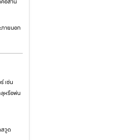
าคอีสาน
ละภายนอก
์ เช่น
ฉลุหรือพ่น
าสวูด