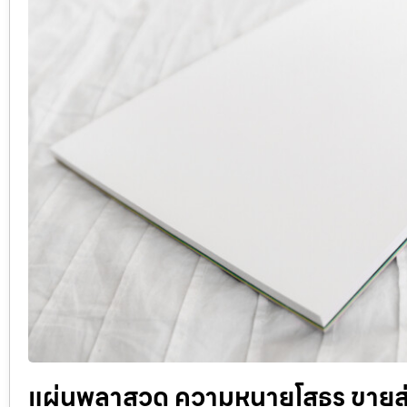
แผ่นพลาสวูด ความหนายโสธร ขายส่งแ