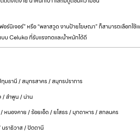
ิดตั้งได้ง่าย น้ำหนักเบา และไม่ดูดซึมความชื้น
ร์นิเจอร์” หรือ “พลาสวูด งานป้ายโฆษณา” ก็สามารถเลือกใช้แผ่
บบ Celuka ที่รับแรงกดและน้ำหนักได้ดี
ทุมธานี / สมุทรสาคร / สมุทรปราการ
 / ลำพูน / น่าน
ี / หนองคาย / ร้อยเอ็ด / ยโสธร / มุกดาหาร / สกลนคร
 / นราธิวาส / ปัตตานี