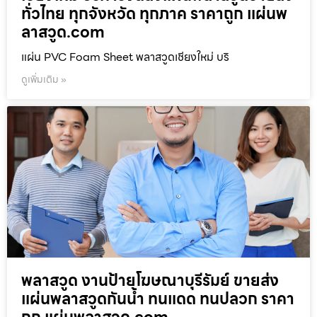
ทั่วไทย ทุกจังหวัด ทุกภาค ราคาถูก แผ่นพ
ลาสวูด.com
แผ่น PVC Foam Sheet พลาสวูดเชียงใหม่ บริ
ดูเพิ่มเติม »
พลาสวูด งานป้ายโฆษณาบุรีรัมย์ ขายส่ง
แผ่นพลาสวูดกันน้ำ ทนแดด ทนปลวก ราคา