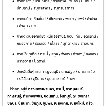
ภาคกลาง / ปริมณฑล / กรุงเทพมหานคร / นนทบุรี /
ปทุมธานี / สมุทรสาคร / สมุทรปราการ
ภาคเหนือ: เชียงใหม่ / เชียงราย / พะเยา / แพร่ / ลำปาง
/ ลำพูน / น่าน
ภาคตะวันออกเฉียงเหนือ (อีสาน): ขอนแก่น / อุดรธานี /
หนองคาย / ร้อยเอ็ด / ยโสธร / มุกดาหาร / สกลนคร
ภาคใต้: ภูเก็ต / กระบี่ / สตูล / พังงา / พัทลุง / สงขลา /
นราธิวาส / ปัตตานี
จังหวัดอื่นๆ เช่น กาญจนบุรี / นครปฐม / นครราชสีมา
/ บุรีรัมย์ / สุรินทร์ / อุบลราชธานี / ฯลฯ
ไม่ว่าคุณอยู่ที่
กรุงเทพมหานคร, กระบี่, กาญจนบุรี,
กาฬสินธุ์, กำแพงเพชร, ขอนแก่น, จันทบุรี, ฉะเชิงเทรา,
ชลบุรี, ชัยนาท, ชัยภูมิ, ชุมพร, เชียงราย, เชียงใหม่, ตรัง,