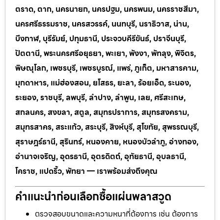
ตราด, ตาก, นครนายก, นครปฐม, นครพนม, นครราชสีมา,
นครศรีธรรมราช, นครสวรรค์, นนทบุรี, นราธิวาส, น่าน,
บึงกาฬ, บุรีรัมย์, ปทุมธานี, ประจวบคีรีขันธ์, ปราจีนบุรี,
ปัตตานี, พระนครศรีอยุธยา, พะเยา, พังงา, พัทลุง, พิจิตร,
พิษณุโลก, เพชรบุรี, เพชรบูรณ์, แพร่, ภูเก็ต, มหาสารคาม,
มุกดาหาร, แม่ฮ่องสอน, ยโสธร, ยะลา, ร้อยเอ็ด, ระนอง,
ระยอง, ราชบุรี, ลพบุรี, ลำปาง, ลำพูน, เลย, ศรีสะเกษ,
สกลนคร, สงขลา, สตูล, สมุทรปราการ, สมุทรสงคราม,
สมุทรสาคร, สระแก้ว, สระบุรี, สิงห์บุรี, สุโขทัย, สุพรรณบุรี,
สุราษฎร์ธานี, สุรินทร์, หนองคาย, หนองบัวลำภู, อ่างทอง,
อำนาจเจริญ, อุดรธานี, อุตรดิตถ์, อุทัยธานี, อุบลธานี,
โคราช, แปดริ้ว, พัทยา — เราพร้อมส่งถึงคุณ
คำแนะนำก่อนเลือกซื้อแผ่นพลาสวูด
ตรวจสอบขนาดและความหนาที่ต้องการ เช่น ต้องการ