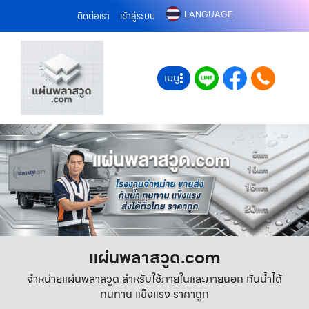
LANGUAGE
ติดต่อเรา
เข้าสู่ระบบ
เมนู
แผ่นพลาสวูด.com
จำหน่ายแผ่นพลาสวูด สำหรับใช้ภายในและภายนอก กันน้ำได้
ทนทาน แข็งแรง ราคาถูก