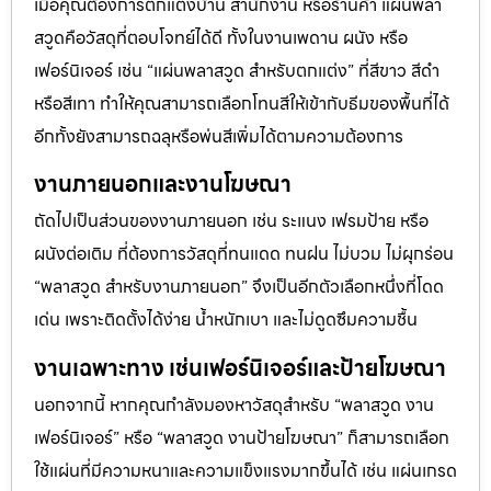
เมื่อคุณต้องการตกแต่งบ้าน สำนักงาน หรือร้านค้า แผ่นพลา
สวูดคือวัสดุที่ตอบโจทย์ได้ดี ทั้งในงานเพดาน ผนัง หรือ
เฟอร์นิเจอร์ เช่น “แผ่นพลาสวูด สำหรับตกแต่ง” ที่สีขาว สีดำ
หรือสีเทา ทำให้คุณสามารถเลือกโทนสีให้เข้ากับธีมของพื้นที่ได้
อีกทั้งยังสามารถฉลุหรือพ่นสีเพิ่มได้ตามความต้องการ
งานภายนอกและงานโฆษณา
ถัดไปเป็นส่วนของงานภายนอก เช่น ระแนง เฟรมป้าย หรือ
ผนังต่อเติม ที่ต้องการวัสดุที่ทนแดด ทนฝน ไม่บวม ไม่ผุกร่อน
“พลาสวูด สำหรับงานภายนอก” จึงเป็นอีกตัวเลือกหนึ่งที่โดด
เด่น เพราะติดตั้งได้ง่าย น้ำหนักเบา และไม่ดูดซึมความชื้น
งานเฉพาะทาง เช่นเฟอร์นิเจอร์และป้ายโฆษณา
นอกจากนี้ หากคุณกำลังมองหาวัสดุสำหรับ “พลาสวูด งาน
เฟอร์นิเจอร์” หรือ “พลาสวูด งานป้ายโฆษณา” ก็สามารถเลือก
ใช้แผ่นที่มีความหนาและความแข็งแรงมากขึ้นได้ เช่น แผ่นเกรด