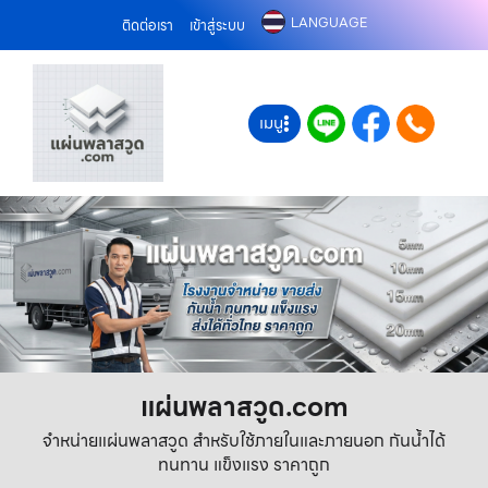
LANGUAGE
ติดต่อเรา
เข้าสู่ระบบ
เมนู
แผ่นพลาสวูด.com
จำหน่ายแผ่นพลาสวูด สำหรับใช้ภายในและภายนอก กันน้ำได้
ทนทาน แข็งแรง ราคาถูก