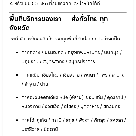
A หรือแบบ Celuka ที่รับแรงกดและน้ำหนักได้ดี
พื้นที่บริการของเรา — ส่งทั่วไทย ทุก
จังหวัด
เรามีบริการจัดส่งสินค้าครบทุกพื้นที่ทั่วประเทศ ไม่ว่าจะเป็น:
ภาคกลาง / ปริมณฑล / กรุงเทพมหานคร / นนทบุรี /
ปทุมธานี / สมุทรสาคร / สมุทรปราการ
ภาคเหนือ: เชียงใหม่ / เชียงราย / พะเยา / แพร่ / ลำปาง
/ ลำพูน / น่าน
ภาคตะวันออกเฉียงเหนือ (อีสาน): ขอนแก่น / อุดรธานี /
หนองคาย / ร้อยเอ็ด / ยโสธร / มุกดาหาร / สกลนคร
ภาคใต้: ภูเก็ต / กระบี่ / สตูล / พังงา / พัทลุง / สงขลา /
นราธิวาส / ปัตตานี