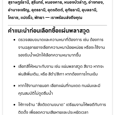
สุราษฎร์ธานี, สุรินทร์, หนองคาย, หนองบัวลำภู, อ่างทอง,
อำนาจเจริญ, อุดรธานี, อุตรดิตถ์, อุทัยธานี, อุบลธานี,
โคราช, แปดริ้ว, พัทยา — เราพร้อมส่งถึงคุณ
คำแนะนำก่อนเลือกซื้อแผ่นพลาสวูด
ตรวจสอบขนาดและความหนาที่ต้องการ เช่น ต้องการ
งานฉลุลายอาจเลือกความหนาน้อยหน่อย หรือจะใช้งาน
รองรับน้ำหนักให้เลือกความหนามากขึ้น
เลือกสีให้เหมาะกับงาน เช่น แผ่นพลาสวูด สีขาว หากจะ
พ่นสีเพิ่มเติม, หรือ สีดำ/สีเทา หากต้องการโทนเข้ม
หากใช้งานภายนอก เลือกแผ่นที่ทนแดด ทนฝนและมี
คุณสมบัติไม่ดูดซึมน้ำ
ให้ทางร้าน “สั่งตัดตามขนาด” เตรียมงานให้พอดีกับการ
ติดตั้ง เพื่อลดความเสียหายและประหยัดเวลา