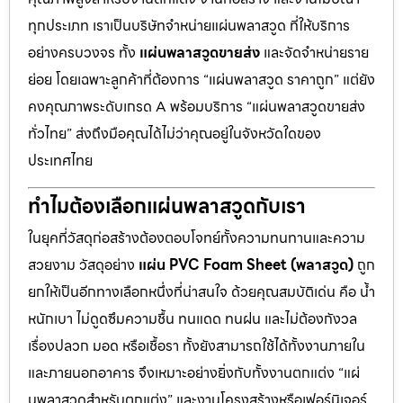
ทุกประเภท เราเป็นบริษัทจำหน่ายแผ่นพลาสวูด ที่ให้บริการ
อย่างครบวงจร ทั้ง
แผ่นพลาสวูดขายส่ง
และจัดจำหน่ายราย
ย่อย โดยเฉพาะลูกค้าที่ต้องการ “แผ่นพลาสวูด ราคาถูก” แต่ยัง
คงคุณภาพระดับเกรด A พร้อมบริการ “แผ่นพลาสวูดขายส่ง
ทั่วไทย” ส่งถึงมือคุณได้ไม่ว่าคุณอยู่ในจังหวัดใดของ
ประเทศไทย
ทำไมต้องเลือกแผ่นพลาสวูดกับเรา
ในยุคที่วัสดุก่อสร้างต้องตอบโจทย์ทั้งความทนทานและความ
สวยงาม วัสดุอย่าง
แผ่น PVC Foam Sheet (พลาสวูด)
ถูก
ยกให้เป็นอีกทางเลือกหนึ่งที่น่าสนใจ ด้วยคุณสมบัติเด่น คือ น้ำ
หนักเบา ไม่ดูดซึมความชื้น ทนแดด ทนฝน และไม่ต้องกังวล
เรื่องปลวก มอด หรือเชื้อรา ทั้งยังสามารถใช้ได้ทั้งงานภายใน
และภายนอกอาคาร จึงเหมาะอย่างยิ่งกับทั้งงานตกแต่ง “แผ่
นพลาสวูดสำหรับตกแต่ง” และงานโครงสร้างหรือเฟอร์นิเจอร์