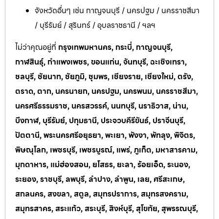
จังหวัดอื่นๆ เช่น กาญจนบุรี / นครปฐม / นครราชสีมา
/ บุรีรัมย์ / สุรินทร์ / อุบลราชธานี / ฯลฯ
ไม่ว่าคุณอยู่ที่
กรุงเทพมหานคร, กระบี่, กาญจนบุรี,
กาฬสินธุ์, กำแพงเพชร, ขอนแก่น, จันทบุรี, ฉะเชิงเทรา,
ชลบุรี, ชัยนาท, ชัยภูมิ, ชุมพร, เชียงราย, เชียงใหม่, ตรัง,
ตราด, ตาก, นครนายก, นครปฐม, นครพนม, นครราชสีมา,
นครศรีธรรมราช, นครสวรรค์, นนทบุรี, นราธิวาส, น่าน,
บึงกาฬ, บุรีรัมย์, ปทุมธานี, ประจวบคีรีขันธ์, ปราจีนบุรี,
ปัตตานี, พระนครศรีอยุธยา, พะเยา, พังงา, พัทลุง, พิจิตร,
พิษณุโลก, เพชรบุรี, เพชรบูรณ์, แพร่, ภูเก็ต, มหาสารคาม,
มุกดาหาร, แม่ฮ่องสอน, ยโสธร, ยะลา, ร้อยเอ็ด, ระนอง,
ระยอง, ราชบุรี, ลพบุรี, ลำปาง, ลำพูน, เลย, ศรีสะเกษ,
สกลนคร, สงขลา, สตูล, สมุทรปราการ, สมุทรสงคราม,
สมุทรสาคร, สระแก้ว, สระบุรี, สิงห์บุรี, สุโขทัย, สุพรรณบุรี,