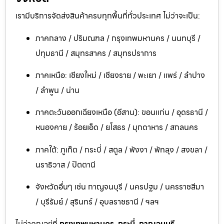
เรามีบริการจัดส่งสินค้าครบทุกพื้นที่ทั่วประเทศ ไม่ว่าจะเป็น:
ภาคกลาง / ปริมณฑล / กรุงเทพมหานคร / นนทบุรี /
ปทุมธานี / สมุทรสาคร / สมุทรปราการ
ภาคเหนือ: เชียงใหม่ / เชียงราย / พะเยา / แพร่ / ลำปาง
/ ลำพูน / น่าน
ภาคตะวันออกเฉียงเหนือ (อีสาน): ขอนแก่น / อุดรธานี /
หนองคาย / ร้อยเอ็ด / ยโสธร / มุกดาหาร / สกลนคร
ภาคใต้: ภูเก็ต / กระบี่ / สตูล / พังงา / พัทลุง / สงขลา /
นราธิวาส / ปัตตานี
จังหวัดอื่นๆ เช่น กาญจนบุรี / นครปฐม / นครราชสีมา
/ บุรีรัมย์ / สุรินทร์ / อุบลราชธานี / ฯลฯ
ไม่ว่าคุณอยู่ที่
กรุงเทพมหานคร, กระบี่, กาญจนบุรี,