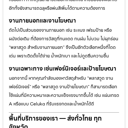
อีกทั้งยังสามารถฉลุหรือพ่นสีเพิ่มได้ตามความต้องการ
งานภายนอกและงานโฆษณา
ถัดไปเป็นส่วนของงานภายนอก เช่น ระแนง เฟรมป้าย หรือ
ผนังต่อเติม ที่ต้องการวัสดุที่ทนแดด ทนฝน ไม่บวม ไม่ผุกร่อน
“พลาสวูด สำหรับงานภายนอก” จึงเป็นอีกตัวเลือกหนึ่งที่โดด
เด่น เพราะติดตั้งได้ง่าย น้ำหนักเบา และไม่ดูดซึมความชื้น
งานเฉพาะทาง เช่นเฟอร์นิเจอร์และป้ายโฆษณา
นอกจากนี้ หากคุณกำลังมองหาวัสดุสำหรับ “พลาสวูด งาน
เฟอร์นิเจอร์” หรือ “พลาสวูด งานป้ายโฆษณา” ก็สามารถเลือก
ใช้แผ่นที่มีความหนาและความแข็งแรงมากขึ้นได้ เช่น แผ่นเกรด
A หรือแบบ Celuka ที่รับแรงกดและน้ำหนักได้ดี
พื้นที่บริการของเรา — ส่งทั่วไทย ทุก
จังหวัด