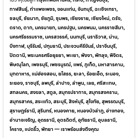
กาฬสินธุ์, กำแพงเพชร, ขอนแก่น, จันทบุรี, ฉะเชิงเทรา,
ชลบุรี, ชัยนาท, ชัยภูมิ, ชุมพร, เชียงราย, เชียงใหม่, ตรัง,
ตราด, ตาก, นครนายก, นครปฐม, นครพนม, นครราชสีมา,
นครศรีธรรมราช, นครสวรรค์, นนทบุรี, นราธิวาส, น่าน,
บึงกาฬ, บุรีรัมย์, ปทุมธานี, ประจวบคีรีขันธ์, ปราจีนบุรี,
ปัตตานี, พระนครศรีอยุธยา, พะเยา, พังงา, พัทลุง, พิจิตร,
พิษณุโลก, เพชรบุรี, เพชรบูรณ์, แพร่, ภูเก็ต, มหาสารคาม,
มุกดาหาร, แม่ฮ่องสอน, ยโสธร, ยะลา, ร้อยเอ็ด, ระนอง,
ระยอง, ราชบุรี, ลพบุรี, ลำปาง, ลำพูน, เลย, ศรีสะเกษ,
สกลนคร, สงขลา, สตูล, สมุทรปราการ, สมุทรสงคราม,
สมุทรสาคร, สระแก้ว, สระบุรี, สิงห์บุรี, สุโขทัย, สุพรรณบุรี,
สุราษฎร์ธานี, สุรินทร์, หนองคาย, หนองบัวลำภู, อ่างทอง,
อำนาจเจริญ, อุดรธานี, อุตรดิตถ์, อุทัยธานี, อุบลธานี,
โคราช, แปดริ้ว, พัทยา — เราพร้อมส่งถึงคุณ