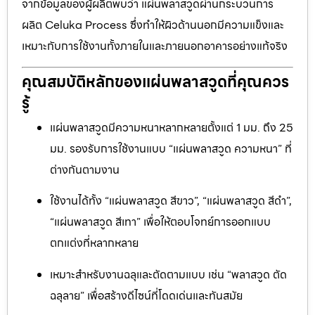
จากข้อมูลของผู้ผลิตพบว่า แผ่นพลาสวูดผ่านกระบวนการ
ผลิต Celuka Process ซึ่งทำให้ผิวด้านนอกมีความแข็งและ
เหมาะกับการใช้งานทั้งภายในและภายนอกอาคารอย่างแท้จริง
คุณสมบัติหลักของแผ่นพลาสวูดที่คุณควร
รู้
แผ่นพลาสวูดมีความหนาหลากหลายตั้งแต่ 1 มม. ถึง 25
มม. รองรับการใช้งานแบบ “แผ่นพลาสวูด ความหนา” ที่
ต่างกันตามงาน
ใช้งานได้ทั้ง “แผ่นพลาสวูด สีขาว”, “แผ่นพลาสวูด สีดำ”,
“แผ่นพลาสวูด สีเทา” เพื่อให้ตอบโจทย์การออกแบบ
ตกแต่งที่หลากหลาย
เหมาะสำหรับงานฉลุและตัดตามแบบ เช่น “พลาสวูด ตัด
ฉลุลาย” เพื่อสร้างดีไซน์ที่โดดเด่นและทันสมัย