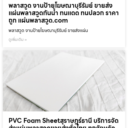
พลาสวูด งานป้ายโฆษณาบุรีรัมย์ ขายส่ง
แผ่นพลาสวูดกันน้ำ ทนแดด ทนปลวก ราคา
ถูก แผ่นพลาสวูด.com
พลาสวูด งานป้ายโฆษณาบุรีรัมย์ ขายส่งแผ่น
ดูเพิ่มเติม »
PVC Foam Sheetสุราษฎร์ธานี บริการจัด