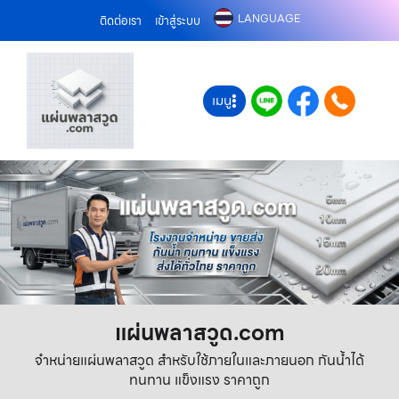
LANGUAGE
ติดต่อเรา
เข้าสู่ระบบ
เมนู
แผ่นพลาสวูด.com
จำหน่ายแผ่นพลาสวูด สำหรับใช้ภายในและภายนอก กันน้ำได้
ทนทาน แข็งแรง ราคาถูก