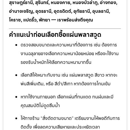
สุราษฎร์ธานี, สุรินทร์, หนองคาย, หนองบัวลำภู, อ่างทอง,
อำนาจเจริญ, อุดรธานี, อุตรดิตถ์, อุทัยธานี, อุบลธานี,
โคราช, แปดริ้ว, พัทยา — เราพร้อมส่งถึงคุณ
คำแนะนำก่อนเลือกซื้อแผ่นพลาสวูด
ตรวจสอบขนาดและความหนาที่ต้องการ เช่น ต้องการ
งานฉลุลายอาจเลือกความหนาน้อยหน่อย หรือจะใช้งาน
รองรับน้ำหนักให้เลือกความหนามากขึ้น
เลือกสีให้เหมาะกับงาน เช่น แผ่นพลาสวูด สีขาว หากจะ
พ่นสีเพิ่มเติม, หรือ สีดำ/สีเทา หากต้องการโทนเข้ม
หากใช้งานภายนอก เลือกแผ่นที่ทนแดด ทนฝนและมี
คุณสมบัติไม่ดูดซึมน้ำ
ให้ทางร้าน “สั่งตัดตามขนาด” เตรียมงานให้พอดีกับการ
ติดตั้ง เพื่อลดความเสียหายและประหยัดเวลา