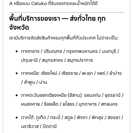
A หรือแบบ Celuka ที่รับแรงกดและน้ำหนักได้ดี
พื้นที่บริการของเรา — ส่งทั่วไทย ทุก
จังหวัด
เรามีบริการจัดส่งสินค้าครบทุกพื้นที่ทั่วประเทศ ไม่ว่าจะเป็น:
ภาคกลาง / ปริมณฑล / กรุงเทพมหานคร / นนทบุรี /
ปทุมธานี / สมุทรสาคร / สมุทรปราการ
ภาคเหนือ: เชียงใหม่ / เชียงราย / พะเยา / แพร่ / ลำปาง
/ ลำพูน / น่าน
ภาคตะวันออกเฉียงเหนือ (อีสาน): ขอนแก่น / อุดรธานี /
หนองคาย / ร้อยเอ็ด / ยโสธร / มุกดาหาร / สกลนคร
ภาคใต้: ภูเก็ต / กระบี่ / สตูล / พังงา / พัทลุง / สงขลา /
นราธิวาส / ปัตตานี