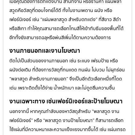
เมื่อคุณต้องการตกแต่งบ้าน สำนักงาน หรือร้านค้า แผ่นพลา
สวูดคือวัสดุที่ตอบโจทย์ได้ดี ทั้งในงานเพดาน ผนัง หรือ
เฟอร์นิเจอร์ เช่น “แผ่นพลาสวูด สำหรับตกแต่ง” ที่สีขาว สีดำ
หรือสีเทา ทำให้คุณสามารถเลือกโทนสีให้เข้ากับธีมของพื้นที่ได้
อีกทั้งยังสามารถฉลุหรือพ่นสีเพิ่มได้ตามความต้องการ
งานภายนอกและงานโฆษณา
ถัดไปเป็นส่วนของงานภายนอก เช่น ระแนง เฟรมป้าย หรือ
ผนังต่อเติม ที่ต้องการวัสดุที่ทนแดด ทนฝน ไม่บวม ไม่ผุกร่อน
“พลาสวูด สำหรับงานภายนอก” จึงเป็นอีกตัวเลือกหนึ่งที่โดด
เด่น เพราะติดตั้งได้ง่าย น้ำหนักเบา และไม่ดูดซึมความชื้น
งานเฉพาะทาง เช่นเฟอร์นิเจอร์และป้ายโฆษณา
นอกจากนี้ หากคุณกำลังมองหาวัสดุสำหรับ “พลาสวูด งาน
เฟอร์นิเจอร์” หรือ “พลาสวูด งานป้ายโฆษณา” ก็สามารถเลือก
ใช้แผ่นที่มีความหนาและความแข็งแรงมากขึ้นได้ เช่น แผ่นเกรด