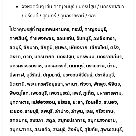
จังหวัดอื่นๆ เช่น กาญจนบุรี / นครปฐม / นครราชสีมา
/ บุรีรัมย์ / สุรินทร์ / อุบลราชธานี / ฯลฯ
ไม่ว่าคุณอยู่ที่
กรุงเทพมหานคร, กระบี่, กาญจนบุรี,
กาฬสินธุ์, กำแพงเพชร, ขอนแก่น, จันทบุรี, ฉะเชิงเทรา,
ชลบุรี, ชัยนาท, ชัยภูมิ, ชุมพร, เชียงราย, เชียงใหม่, ตรัง,
ตราด, ตาก, นครนายก, นครปฐม, นครพนม, นครราชสีมา,
นครศรีธรรมราช, นครสวรรค์, นนทบุรี, นราธิวาส, น่าน,
บึงกาฬ, บุรีรัมย์, ปทุมธานี, ประจวบคีรีขันธ์, ปราจีนบุรี,
ปัตตานี, พระนครศรีอยุธยา, พะเยา, พังงา, พัทลุง, พิจิตร,
พิษณุโลก, เพชรบุรี, เพชรบูรณ์, แพร่, ภูเก็ต, มหาสารคาม,
มุกดาหาร, แม่ฮ่องสอน, ยโสธร, ยะลา, ร้อยเอ็ด, ระนอง,
ระยอง, ราชบุรี, ลพบุรี, ลำปาง, ลำพูน, เลย, ศรีสะเกษ,
สกลนคร, สงขลา, สตูล, สมุทรปราการ, สมุทรสงคราม,
สมุทรสาคร, สระแก้ว, สระบุรี, สิงห์บุรี, สุโขทัย, สุพรรณบุรี,