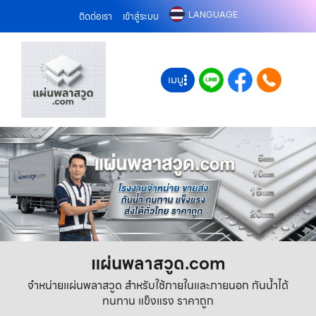
LANGUAGE
ติดต่อเรา
เข้าสู่ระบบ
เมนู
แผ่นพลาสวูด.com
จำหน่ายแผ่นพลาสวูด สำหรับใช้ภายในและภายนอก กันน้ำได้
ทนทาน แข็งแรง ราคาถูก