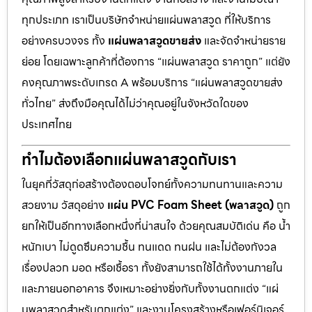
ทุกประเภท เราเป็นบริษัทจำหน่ายแผ่นพลาสวูด ที่ให้บริการ
อย่างครบวงจร ทั้ง
แผ่นพลาสวูดขายส่ง
และจัดจำหน่ายราย
ย่อย โดยเฉพาะลูกค้าที่ต้องการ “แผ่นพลาสวูด ราคาถูก” แต่ยัง
คงคุณภาพระดับเกรด A พร้อมบริการ “แผ่นพลาสวูดขายส่ง
ทั่วไทย” ส่งถึงมือคุณได้ไม่ว่าคุณอยู่ในจังหวัดใดของ
ประเทศไทย
ทำไมต้องเลือกแผ่นพลาสวูดกับเรา
ในยุคที่วัสดุก่อสร้างต้องตอบโจทย์ทั้งความทนทานและความ
สวยงาม วัสดุอย่าง
แผ่น PVC Foam Sheet (พลาสวูด)
ถูก
ยกให้เป็นอีกทางเลือกหนึ่งที่น่าสนใจ ด้วยคุณสมบัติเด่น คือ น้ำ
หนักเบา ไม่ดูดซึมความชื้น ทนแดด ทนฝน และไม่ต้องกังวล
เรื่องปลวก มอด หรือเชื้อรา ทั้งยังสามารถใช้ได้ทั้งงานภายใน
และภายนอกอาคาร จึงเหมาะอย่างยิ่งกับทั้งงานตกแต่ง “แผ่
นพลาสวูดสำหรับตกแต่ง” และงานโครงสร้างหรือเฟอร์นิเจอร์