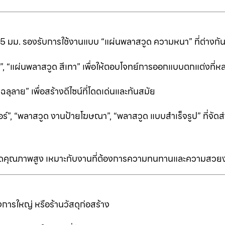
25 มม. รองรับการใช้งานแบบ “แผ่นพลาสวูด ความหนา” ที่ต่างก
ีดำ”, “แผ่นพลาสวูด สีเทา” เพื่อให้ตอบโจทย์การออกแบบตกแต่งที
ลาย” เพื่อสร้างดีไซน์ที่โดดเด่นและทันสมัย
ร์”, “พลาสวูด งานป้ายโฆษณา”, “พลาสวูด แบบสำเร็จรูป” ที่จัดส่
ป็นเกรดคุณภาพสูง เหมาะกับงานที่ต้องการความทนทานและความสวย
การใหญ่ หรือร้านวัสดุก่อสร้าง