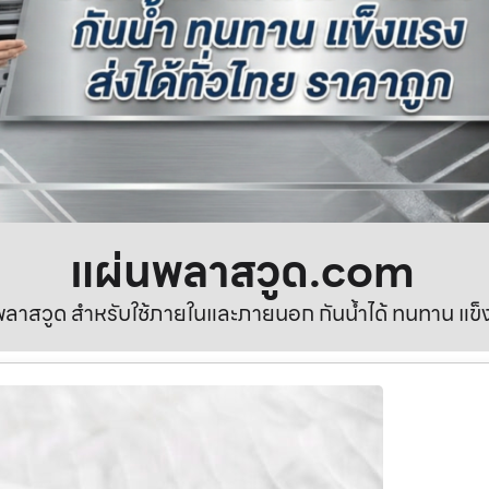
แผ่นพลาสวูด.com
ลาสวูด สำหรับใช้ภายในและภายนอก กันน้ำได้ ทนทาน แข็