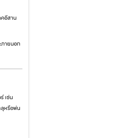
าคอีสาน
ละภายนอก
์ เช่น
ฉลุหรือพ่น