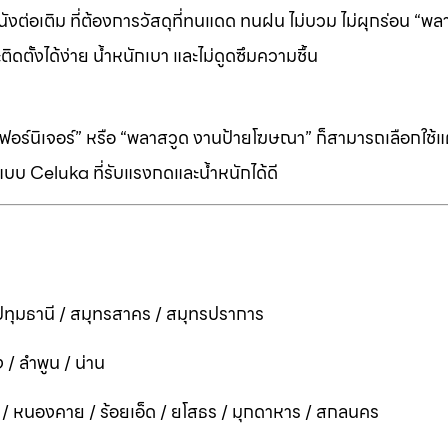
ต่อเติม ที่ต้องการวัสดุที่ทนแดด ทนฝน ไม่บวม ไม่ผุกร่อน “พล
ิดตั้งได้ง่าย น้ำหนักเบา และไม่ดูดซึมความชื้น
ร์นิเจอร์” หรือ “พลาสวูด งานป้ายโฆษณา” ก็สามารถเลือกใช้แผ่
บบ Celuka ที่รับแรงกดและน้ำหนักได้ดี
ทุมธานี / สมุทรสาคร / สมุทรปราการ
 / ลำพูน / น่าน
ี / หนองคาย / ร้อยเอ็ด / ยโสธร / มุกดาหาร / สกลนคร