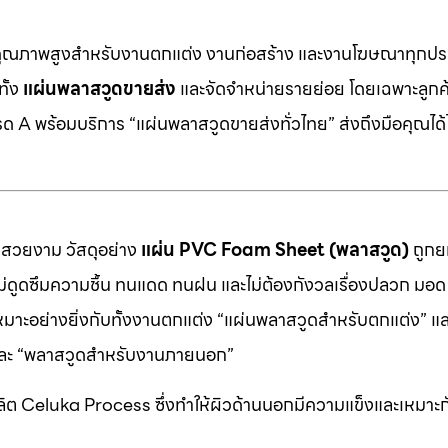
คุณภาพสูงสำหรับงานตกแต่ง งานก่อสร้าง และงานโฆษณาทุกประ
ทั้ง
แผ่นพลาสวูดขายส่ง
และจัดจำหน่ายรายย่อย โดยเฉพาะลูกค้า
 A พร้อมบริการ “แผ่นพลาสวูดขายส่งทั่วไทย” ส่งถึงมือคุณได้ไ
มสวยงาม วัสดุอย่าง
แผ่น PVC Foam Sheet (พลาสวูด)
ถูกยก
 ไม่ดูดซึมความชื้น ทนแดด ทนฝน และไม่ต้องกังวลเรื่องปลวก มอด ห
หมาะอย่างยิ่งกับทั้งงานตกแต่ง “แผ่นพลาสวูดสำหรับตกแต่ง” แ
” และ “พลาสวูดสำหรับงานภายนอก”
ต Celuka Process ซึ่งทำให้ผิวด้านนอกมีความแข็งและเหมาะก