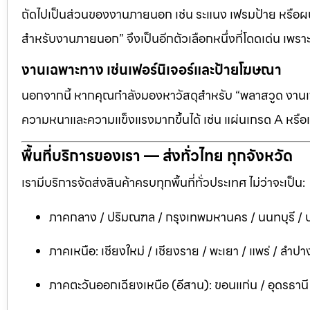
ถัดไปเป็นส่วนของงานภายนอก เช่น ระแนง เฟรมป้าย หรือผนัง
สำหรับงานภายนอก” จึงเป็นอีกตัวเลือกหนึ่งที่โดดเด่น เพราะต
งานเฉพาะทาง เช่นเฟอร์นิเจอร์และป้ายโฆษณา
นอกจากนี้ หากคุณกำลังมองหาวัสดุสำหรับ “พลาสวูด งานเฟอ
ความหนาและความแข็งแรงมากขึ้นได้ เช่น แผ่นเกรด A หรือแ
พื้นที่บริการของเรา — ส่งทั่วไทย ทุกจังหวัด
เรามีบริการจัดส่งสินค้าครบทุกพื้นที่ทั่วประเทศ ไม่ว่าจะเป็น:
ภาคกลาง / ปริมณฑล / กรุงเทพมหานคร / นนทบุรี / ป
ภาคเหนือ: เชียงใหม่ / เชียงราย / พะเยา / แพร่ / ลำปาง
ภาคตะวันออกเฉียงเหนือ (อีสาน): ขอนแก่น / อุดรธาน