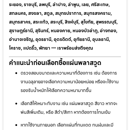
ระยอง, ราชบุรี, ลพบุรี, ลำปาง, ลำพูน, เลย, ศรีสะเกษ,
สกลนคร, สงขลา, สตูล, สมุทรปราการ, สมุทรสงคราม,
สมุทรสาคร, สระแก้ว, สระบุรี, สิงห์บุรี, สุโขทัย, สุพรรณบุรี,
สุราษฎร์ธานี, สุรินทร์, หนองคาย, หนองบัวลำภู, อ่างทอง,
อำนาจเจริญ, อุดรธานี, อุตรดิตถ์, อุทัยธานี, อุบลธานี,
โคราช, แปดริ้ว, พัทยา — เราพร้อมส่งถึงคุณ
คำแนะนำก่อนเลือกซื้อแผ่นพลาสวูด
ตรวจสอบขนาดและความหนาที่ต้องการ เช่น ต้องการ
งานฉลุลายอาจเลือกความหนาน้อยหน่อย หรือจะใช้งาน
รองรับน้ำหนักให้เลือกความหนามากขึ้น
เลือกสีให้เหมาะกับงาน เช่น แผ่นพลาสวูด สีขาว หากจะ
พ่นสีเพิ่มเติม, หรือ สีดำ/สีเทา หากต้องการโทนเข้ม
หากใช้งานภายนอก เลือกแผ่นที่ทนแดด ทนฝนและมี