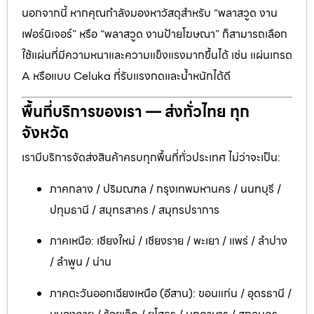
นอกจากนี้ หากคุณกำลังมองหาวัสดุสำหรับ “พลาสวูด งาน
เฟอร์นิเจอร์” หรือ “พลาสวูด งานป้ายโฆษณา” ก็สามารถเลือก
ใช้แผ่นที่มีความหนาและความแข็งแรงมากขึ้นได้ เช่น แผ่นเกรด
A หรือแบบ Celuka ที่รับแรงกดและน้ำหนักได้ดี
พื้นที่บริการของเรา — ส่งทั่วไทย ทุก
จังหวัด
เรามีบริการจัดส่งสินค้าครบทุกพื้นที่ทั่วประเทศ ไม่ว่าจะเป็น:
ภาคกลาง / ปริมณฑล / กรุงเทพมหานคร / นนทบุรี /
ปทุมธานี / สมุทรสาคร / สมุทรปราการ
ภาคเหนือ: เชียงใหม่ / เชียงราย / พะเยา / แพร่ / ลำปาง
/ ลำพูน / น่าน
ภาคตะวันออกเฉียงเหนือ (อีสาน): ขอนแก่น / อุดรธานี /