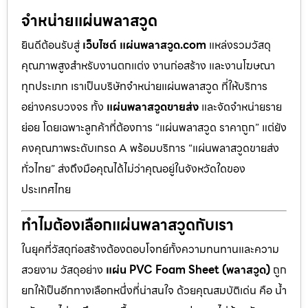
จำหน่ายแผ่นพลาสวูด
ยินดีต้อนรับสู่
เว็บไซต์ แผ่นพลาสวูด.com
แหล่งรวมวัสดุ
คุณภาพสูงสำหรับงานตกแต่ง งานก่อสร้าง และงานโฆษณา
ทุกประเภท เราเป็นบริษัทจำหน่ายแผ่นพลาสวูด ที่ให้บริการ
อย่างครบวงจร ทั้ง
แผ่นพลาสวูดขายส่ง
และจัดจำหน่ายราย
ย่อย โดยเฉพาะลูกค้าที่ต้องการ “แผ่นพลาสวูด ราคาถูก” แต่ยัง
คงคุณภาพระดับเกรด A พร้อมบริการ “แผ่นพลาสวูดขายส่ง
ทั่วไทย” ส่งถึงมือคุณได้ไม่ว่าคุณอยู่ในจังหวัดใดของ
ประเทศไทย
ทำไมต้องเลือกแผ่นพลาสวูดกับเรา
ในยุคที่วัสดุก่อสร้างต้องตอบโจทย์ทั้งความทนทานและความ
สวยงาม วัสดุอย่าง
แผ่น PVC Foam Sheet (พลาสวูด)
ถูก
ยกให้เป็นอีกทางเลือกหนึ่งที่น่าสนใจ ด้วยคุณสมบัติเด่น คือ น้ำ