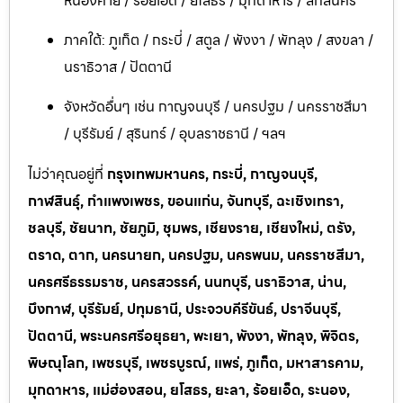
หนองคาย / ร้อยเอ็ด / ยโสธร / มุกดาหาร / สกลนคร
ภาคใต้: ภูเก็ต / กระบี่ / สตูล / พังงา / พัทลุง / สงขลา /
นราธิวาส / ปัตตานี
จังหวัดอื่นๆ เช่น กาญจนบุรี / นครปฐม / นครราชสีมา
/ บุรีรัมย์ / สุรินทร์ / อุบลราชธานี / ฯลฯ
ไม่ว่าคุณอยู่ที่
กรุงเทพมหานคร, กระบี่, กาญจนบุรี,
กาฬสินธุ์, กำแพงเพชร, ขอนแก่น, จันทบุรี, ฉะเชิงเทรา,
ชลบุรี, ชัยนาท, ชัยภูมิ, ชุมพร, เชียงราย, เชียงใหม่, ตรัง,
ตราด, ตาก, นครนายก, นครปฐม, นครพนม, นครราชสีมา,
นครศรีธรรมราช, นครสวรรค์, นนทบุรี, นราธิวาส, น่าน,
บึงกาฬ, บุรีรัมย์, ปทุมธานี, ประจวบคีรีขันธ์, ปราจีนบุรี,
ปัตตานี, พระนครศรีอยุธยา, พะเยา, พังงา, พัทลุง, พิจิตร,
พิษณุโลก, เพชรบุรี, เพชรบูรณ์, แพร่, ภูเก็ต, มหาสารคาม,
มุกดาหาร, แม่ฮ่องสอน, ยโสธร, ยะลา, ร้อยเอ็ด, ระนอง,