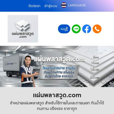
LANGUAGE
ติดต่อเรา
เข้าสู่ระบบ
เมนู
แผ่นพลาสวูด.com
จำหน่ายแผ่นพลาสวูด สำหรับใช้ภายในและภายนอก กันน้ำได้
ทนทาน แข็งแรง ราคาถูก