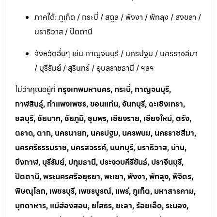
ภาคใต้: ภูเก็ต / กระบี่ / สตูล / พังงา / พัทลุง / สงขลา /
นราธิวาส / ปัตตานี
จังหวัดอื่นๆ เช่น กาญจนบุรี / นครปฐม / นครราชสีมา
/ บุรีรัมย์ / สุรินทร์ / อุบลราชธานี / ฯลฯ
ไม่ว่าคุณอยู่ที่
กรุงเทพมหานคร, กระบี่, กาญจนบุรี,
กาฬสินธุ์, กำแพงเพชร, ขอนแก่น, จันทบุรี, ฉะเชิงเทรา,
ชลบุรี, ชัยนาท, ชัยภูมิ, ชุมพร, เชียงราย, เชียงใหม่, ตรัง,
ตราด, ตาก, นครนายก, นครปฐม, นครพนม, นครราชสีมา,
นครศรีธรรมราช, นครสวรรค์, นนทบุรี, นราธิวาส, น่าน,
บึงกาฬ, บุรีรัมย์, ปทุมธานี, ประจวบคีรีขันธ์, ปราจีนบุรี,
ปัตตานี, พระนครศรีอยุธยา, พะเยา, พังงา, พัทลุง, พิจิตร,
พิษณุโลก, เพชรบุรี, เพชรบูรณ์, แพร่, ภูเก็ต, มหาสารคาม,
มุกดาหาร, แม่ฮ่องสอน, ยโสธร, ยะลา, ร้อยเอ็ด, ระนอง,