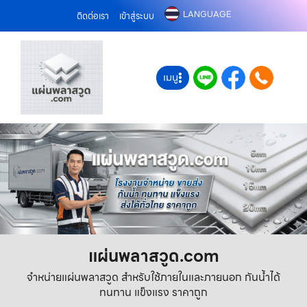
LANGUAGE
ติดต่อเรา
เข้าสู่ระบบ
เมนู
แผ่นพลาสวูด.com
จำหน่ายแผ่นพลาสวูด สำหรับใช้ภายในและภายนอก กันน้ำได้
ทนทาน แข็งแรง ราคาถูก