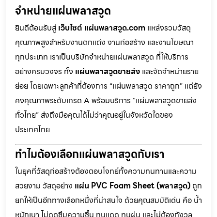
จำหน่ายแผ่นพลาสวูด
ยินดีต้อนรับสู่
เว็บไซต์ แผ่นพลาสวูด.com
แหล่งรวมวัสดุ
คุณภาพสูงสำหรับงานตกแต่ง งานก่อสร้าง และงานโฆษณา
ทุกประเภท เราเป็นบริษัทจำหน่ายแผ่นพลาสวูด ที่ให้บริการ
อย่างครบวงจร ทั้ง
แผ่นพลาสวูดขายส่ง
และจัดจำหน่ายราย
ย่อย โดยเฉพาะลูกค้าที่ต้องการ “แผ่นพลาสวูด ราคาถูก” แต่ยัง
คงคุณภาพระดับเกรด A พร้อมบริการ “แผ่นพลาสวูดขายส่ง
ทั่วไทย” ส่งถึงมือคุณได้ไม่ว่าคุณอยู่ในจังหวัดใดของ
ประเทศไทย
ทำไมต้องเลือกแผ่นพลาสวูดกับเรา
ในยุคที่วัสดุก่อสร้างต้องตอบโจทย์ทั้งความทนทานและความ
สวยงาม วัสดุอย่าง
แผ่น PVC Foam Sheet (พลาสวูด)
ถูก
ยกให้เป็นอีกทางเลือกหนึ่งที่น่าสนใจ ด้วยคุณสมบัติเด่น คือ น้ำ
หนักเบา ไม่ดูดซึมความชื้น ทนแดด ทนฝน และไม่ต้องกังวล