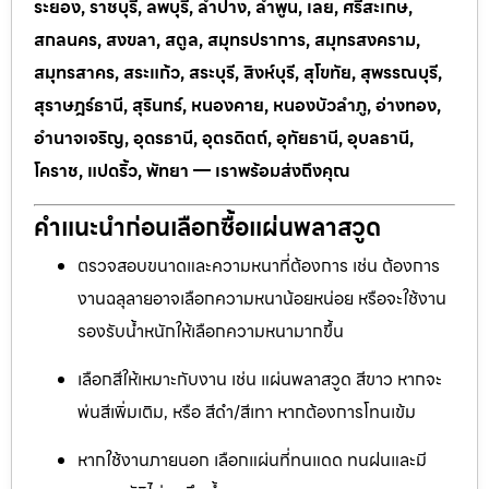
ระยอง, ราชบุรี, ลพบุรี, ลำปาง, ลำพูน, เลย, ศรีสะเกษ,
สกลนคร, สงขลา, สตูล, สมุทรปราการ, สมุทรสงคราม,
สมุทรสาคร, สระแก้ว, สระบุรี, สิงห์บุรี, สุโขทัย, สุพรรณบุรี,
สุราษฎร์ธานี, สุรินทร์, หนองคาย, หนองบัวลำภู, อ่างทอง,
อำนาจเจริญ, อุดรธานี, อุตรดิตถ์, อุทัยธานี, อุบลธานี,
โคราช, แปดริ้ว, พัทยา — เราพร้อมส่งถึงคุณ
คำแนะนำก่อนเลือกซื้อแผ่นพลาสวูด
ตรวจสอบขนาดและความหนาที่ต้องการ เช่น ต้องการ
งานฉลุลายอาจเลือกความหนาน้อยหน่อย หรือจะใช้งาน
รองรับน้ำหนักให้เลือกความหนามากขึ้น
เลือกสีให้เหมาะกับงาน เช่น แผ่นพลาสวูด สีขาว หากจะ
พ่นสีเพิ่มเติม, หรือ สีดำ/สีเทา หากต้องการโทนเข้ม
หากใช้งานภายนอก เลือกแผ่นที่ทนแดด ทนฝนและมี