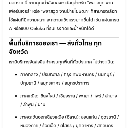
นอกจากนี้ หากคุณกำลังมองหาวัสดุสำหรับ “พลาสวูด งาน
เฟอร์นิเจอร์” หรือ “พลาสวูด งานป้ายโฆษณา” ก็สามารถเลือก
ใช้แผ่นที่มีความหนาและความแข็งแรงมากขึ้นได้ เช่น แผ่นเกรด
A หรือแบบ Celuka ที่รับแรงกดและน้ำหนักได้ดี
พื้นที่บริการของเรา — ส่งทั่วไทย ทุก
จังหวัด
เรามีบริการจัดส่งสินค้าครบทุกพื้นที่ทั่วประเทศ ไม่ว่าจะเป็น:
ภาคกลาง / ปริมณฑล / กรุงเทพมหานคร / นนทบุรี /
ปทุมธานี / สมุทรสาคร / สมุทรปราการ
ภาคเหนือ: เชียงใหม่ / เชียงราย / พะเยา / แพร่ / ลำปาง
/ ลำพูน / น่าน
ภาคตะวันออกเฉียงเหนือ (อีสาน): ขอนแก่น / อุดรธานี /
หนองคาย / ร้อยเอ็ด / ยโสธร / มุกดาหาร / สกลนคร