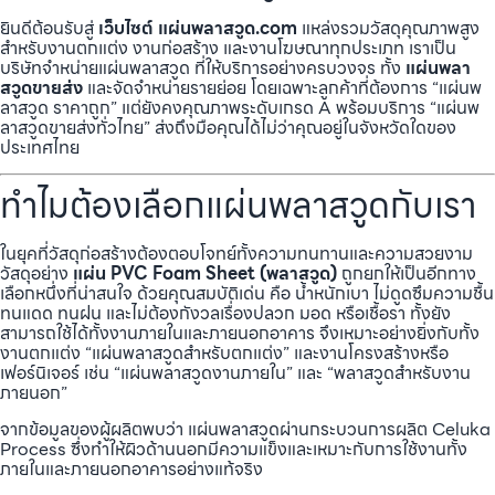
ยินดีต้อนรับสู่
เว็บไซต์ แผ่นพลาสวูด.com
แหล่งรวมวัสดุคุณภาพสูง
สำหรับงานตกแต่ง งานก่อสร้าง และงานโฆษณาทุกประเภท เราเป็น
บริษัทจำหน่ายแผ่นพลาสวูด ที่ให้บริการอย่างครบวงจร ทั้ง
แผ่นพลา
สวูดขายส่ง
และจัดจำหน่ายรายย่อย โดยเฉพาะลูกค้าที่ต้องการ “แผ่นพ
ลาสวูด ราคาถูก” แต่ยังคงคุณภาพระดับเกรด A พร้อมบริการ “แผ่นพ
ลาสวูดขายส่งทั่วไทย” ส่งถึงมือคุณได้ไม่ว่าคุณอยู่ในจังหวัดใดของ
ประเทศไทย
ทำไมต้องเลือกแผ่นพลาสวูดกับเรา
ในยุคที่วัสดุก่อสร้างต้องตอบโจทย์ทั้งความทนทานและความสวยงาม
วัสดุอย่าง
แผ่น PVC Foam Sheet (พลาสวูด)
ถูกยกให้เป็นอีกทาง
เลือกหนึ่งที่น่าสนใจ ด้วยคุณสมบัติเด่น คือ น้ำหนักเบา ไม่ดูดซึมความชื้น
ทนแดด ทนฝน และไม่ต้องกังวลเรื่องปลวก มอด หรือเชื้อรา ทั้งยัง
สามารถใช้ได้ทั้งงานภายในและภายนอกอาคาร จึงเหมาะอย่างยิ่งกับทั้ง
งานตกแต่ง “แผ่นพลาสวูดสำหรับตกแต่ง” และงานโครงสร้างหรือ
เฟอร์นิเจอร์ เช่น “แผ่นพลาสวูดงานภายใน” และ “พลาสวูดสำหรับงาน
ภายนอก”
จากข้อมูลของผู้ผลิตพบว่า แผ่นพลาสวูดผ่านกระบวนการผลิต Celuka
Process ซึ่งทำให้ผิวด้านนอกมีความแข็งและเหมาะกับการใช้งานทั้ง
ภายในและภายนอกอาคารอย่างแท้จริง