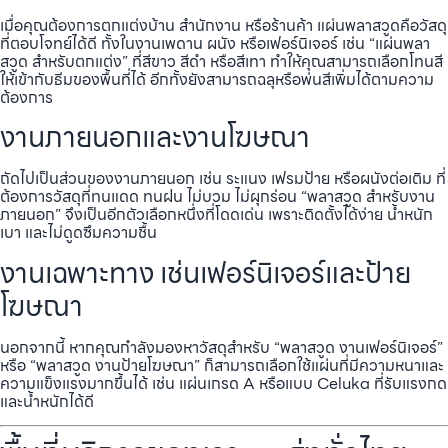
เมื่อคุณต้องการตกแต่งบ้าน สำนักงาน หรือร้านค้า แผ่นพลาสวูดคือวัสดุ
ที่ตอบโจทย์ได้ดี ทั้งในงานเพดาน ผนัง หรือเฟอร์นิเจอร์ เช่น “แผ่นพลา
สวูด สำหรับตกแต่ง” ที่สีขาว สีดำ หรือสีเทา ทำให้คุณสามารถเลือกโทนสี
ให้เข้ากับธีมของพื้นที่ได้ อีกทั้งยังสามารถฉลุหรือพ่นสีเพิ่มได้ตามความ
ต้องการ
งานภายนอกและงานโฆษณา
ถัดไปเป็นส่วนของงานภายนอก เช่น ระแนง เฟรมป้าย หรือผนังต่อเติม ที่
ต้องการวัสดุที่ทนแดด ทนฝน ไม่บวม ไม่ผุกร่อน “พลาสวูด สำหรับงาน
ภายนอก” จึงเป็นอีกตัวเลือกหนึ่งที่โดดเด่น เพราะติดตั้งได้ง่าย น้ำหนัก
เบา และไม่ดูดซึมความชื้น
งานเฉพาะทาง เช่นเฟอร์นิเจอร์และป้าย
โฆษณา
นอกจากนี้ หากคุณกำลังมองหาวัสดุสำหรับ “พลาสวูด งานเฟอร์นิเจอร์”
หรือ “พลาสวูด งานป้ายโฆษณา” ก็สามารถเลือกใช้แผ่นที่มีความหนาและ
ความแข็งแรงมากขึ้นได้ เช่น แผ่นเกรด A หรือแบบ Celuka ที่รับแรงกด
และน้ำหนักได้ดี