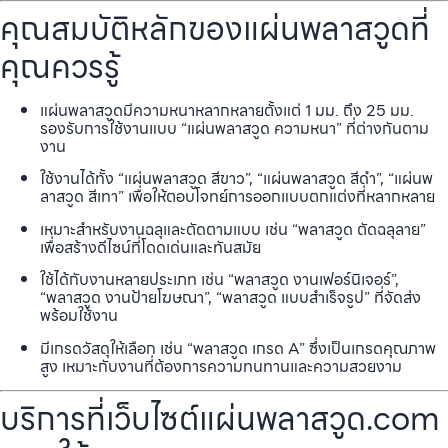
คุณสมบัติหลักของแผ่นพลาสวูดที่
คุณควรรู้
แผ่นพลาสวูดมีความหนาหลากหลายตั้งแต่ 1 มม. ถึง 25 มม.
รองรับการใช้งานแบบ “แผ่นพลาสวูด ความหนา” ที่ต่างกันตาม
งาน
ใช้งานได้ทั้ง “แผ่นพลาสวูด สีขาว”, “แผ่นพลาสวูด สีดำ”, “แผ่นพ
ลาสวูด สีเทา” เพื่อให้ตอบโจทย์การออกแบบตกแต่งที่หลากหลาย
เหมาะสำหรับงานฉลุและตัดตามแบบ เช่น “พลาสวูด ตัดฉลุลาย”
เพื่อสร้างดีไซน์ที่โดดเด่นและทันสมัย
ใช้ได้กับงานหลายประเภท เช่น “พลาสวูด งานเฟอร์นิเจอร์”,
“พลาสวูด งานป้ายโฆษณา”, “พลาสวูด แบบสำเร็จรูป” ที่จัดส่ง
พร้อมใช้งาน
มีเกรดวัสดุให้เลือก เช่น “พลาสวูด เกรด A” ซึ่งเป็นเกรดคุณภาพ
สูง เหมาะกับงานที่ต้องการความทนทานและความสวยงาม
บริการที่เว็บไซต์แผ่นพลาสวูด.com