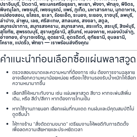
ปราจีนบุรี, ปัตตานี, พระนครศรีอยุธยา, พะเยา, พังงา, พัทลุง, พิจิตร,
พิษณุโลก, เพชรบุรี, เพชรบูรณ์, แพร่, ภูเก็ต, มหาสารคาม, มุกดาหาร,
แม่ฮ่องสอน, ยโสธร, ยะลา, ร้อยเอ็ด, ระนอง, ระยอง, ราชบุรี, ลพบุรี,
ลำปาง, ลำพูน, เลย, ศรีสะเกษ, สกลนคร, สงขลา, สตูล,
สมุทรปราการ, สมุทรสงคราม, สมุทรสาคร, สระแก้ว, สระบุรี, สิงห์บุรี,
สุโขทัย, สุพรรณบุรี, สุราษฎร์ธานี, สุรินทร์, หนองคาย, หนองบัวลำภู,
อ่างทอง, อำนาจเจริญ, อุดรธานี, อุตรดิตถ์, อุทัยธานี, อุบลธานี,
โคราช, แปดริ้ว, พัทยา — เราพร้อมส่งถึงคุณ
คำแนะนำก่อนเลือกซื้อแผ่นพลาสวูด
ตรวจสอบขนาดและความหนาที่ต้องการ เช่น ต้องการงานฉลุลาย
อาจเลือกความหนาน้อยหน่อย หรือจะใช้งานรองรับน้ำหนักให้เลือก
ความหนามากขึ้น
เลือกสีให้เหมาะกับงาน เช่น แผ่นพลาสวูด สีขาว หากจะพ่นสีเพิ่ม
เติม, หรือ สีดำ/สีเทา หากต้องการโทนเข้ม
หากใช้งานภายนอก เลือกแผ่นที่ทนแดด ทนฝนและมีคุณสมบัติไม่
ดูดซึมน้ำ
ให้ทางร้าน “สั่งตัดตามขนาด” เตรียมงานให้พอดีกับการติดตั้ง
เพื่อลดความเสียหายและประหยัดเวลา