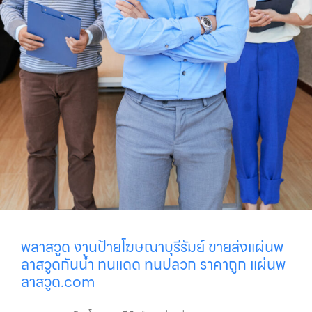
พลาสวูด งานป้ายโฆษณาบุรีรัมย์ ขายส่งแผ่นพ
ลาสวูดกันน้ำ ทนแดด ทนปลวก ราคาถูก แผ่นพ
ลาสวูด.com