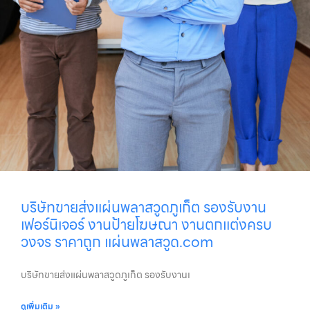
บริษัทขายส่งแผ่นพลาสวูดภูเก็ต รองรับงาน
เฟอร์นิเจอร์ งานป้ายโฆษณา งานตกแต่งครบ
วงจร ราคาถูก แผ่นพลาสวูด.com
บริษัทขายส่งแผ่นพลาสวูดภูเก็ต รองรับงานเ
ดูเพิ่มเติม »