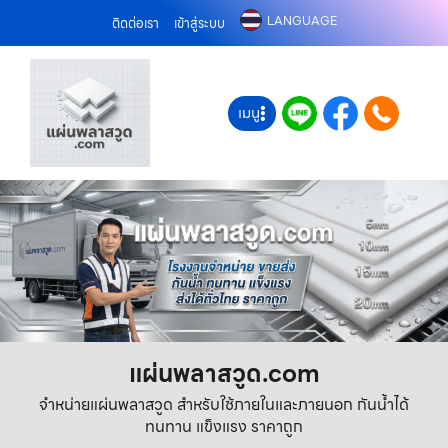
LANGUAGE
ติดต่อเรา
เข้าสู่ระบบ
เมนู
แผ่นพลาสวูด.com
จำหน่ายแผ่นพลาสวูด สำหรับใช้ภายในและภายนอก กันน้ำได้
ทนทาน แข็งแรง ราคาถูก