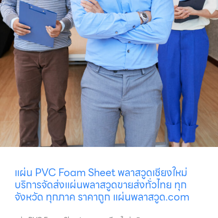
แผ่น PVC Foam Sheet พลาสวูดเชียงใหม่
บริการจัดส่งแผ่นพลาสวูดขายส่งทั่วไทย ทุก
จังหวัด ทุกภาค ราคาถูก แผ่นพลาสวูด.com