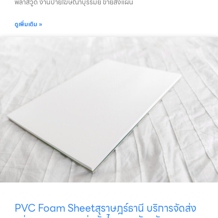
พลาสวูด งานป้ายโฆษณาบุรีรัมย์ ขายส่งแผ่น
ดูเพิ่มเติม »
PVC Foam Sheetสุราษฎร์ธานี บริการจัดส่ง