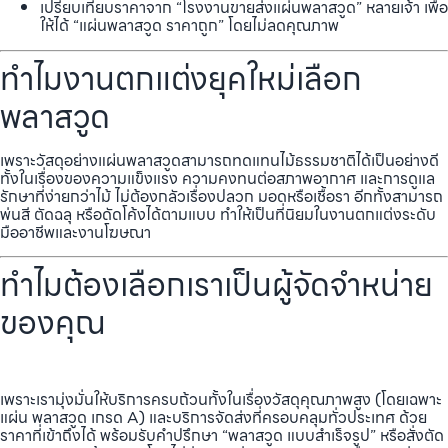
เปรียบเทียบราคาจาก “โรงงานขายส่งแผ่นพลาสวูด” หลายเจ้า เพื่อ
ให้ได้ “แผ่นพลาสวูด ราคาถูก” โดยไม่ลดคุณภาพ
ทำไมงานตกแต่งยุคใหม่เลือก
พลาสวูด
เพราะวัสดุอย่างแผ่นพลาสวูดสามารถทดแทนไม้ธรรมชาติได้เป็นอย่างดี
ทั้งในเรื่องของความแข็งแรง ความคงทนต่อสภาพอากาศ และการดูแล
รักษาที่ง่ายกว่าไม้ ไม่ต้องกลัวเรื่องปลวก มอดหรือเชื้อรา อีกทั้งสามารถ
พ่นสี ตัดฉลุ หรือดัดโค้งได้ตามแบบ ทำให้เป็นที่นิยมในงานตกแต่งระดับ
มืออาชีพและงานโฆษณา
ทำไมต้องเลือกเราเป็นผู้จัดจำหน่าย
ของคุณ
เพราะเรามุ่งมั่นให้บริการครบถ้วนทั้งในเรื่องวัสดุคุณภาพสูง (โดยเฉพาะ
แผ่น พลาสวูด เกรด A) และบริการจัดส่งที่ครอบคลุมทั่วประเทศ ด้วย
ราคาที่เข้าถึงได้ พร้อมรับคำปรึกษา “พลาสวูด แบบสำเร็จรูป” หรือสั่งตัด