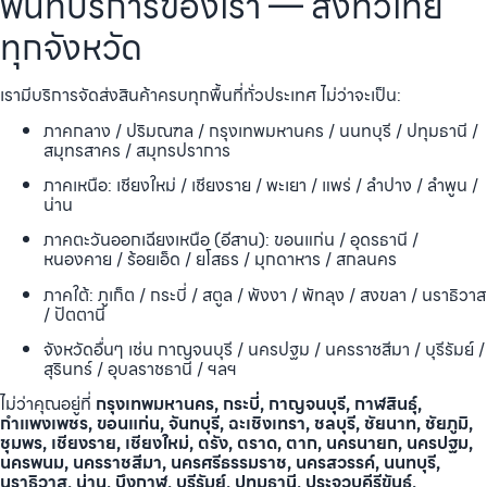
พื้นที่บริการของเรา — ส่งทั่วไทย
ทุกจังหวัด
เรามีบริการจัดส่งสินค้าครบทุกพื้นที่ทั่วประเทศ ไม่ว่าจะเป็น:
ภาคกลาง / ปริมณฑล / กรุงเทพมหานคร / นนทบุรี / ปทุมธานี /
สมุทรสาคร / สมุทรปราการ
ภาคเหนือ: เชียงใหม่ / เชียงราย / พะเยา / แพร่ / ลำปาง / ลำพูน /
น่าน
ภาคตะวันออกเฉียงเหนือ (อีสาน): ขอนแก่น / อุดรธานี /
หนองคาย / ร้อยเอ็ด / ยโสธร / มุกดาหาร / สกลนคร
ภาคใต้: ภูเก็ต / กระบี่ / สตูล / พังงา / พัทลุง / สงขลา / นราธิวาส
/ ปัตตานี
จังหวัดอื่นๆ เช่น กาญจนบุรี / นครปฐม / นครราชสีมา / บุรีรัมย์ /
สุรินทร์ / อุบลราชธานี / ฯลฯ
ไม่ว่าคุณอยู่ที่
กรุงเทพมหานคร, กระบี่, กาญจนบุรี, กาฬสินธุ์,
กำแพงเพชร, ขอนแก่น, จันทบุรี, ฉะเชิงเทรา, ชลบุรี, ชัยนาท, ชัยภูมิ,
ชุมพร, เชียงราย, เชียงใหม่, ตรัง, ตราด, ตาก, นครนายก, นครปฐม,
นครพนม, นครราชสีมา, นครศรีธรรมราช, นครสวรรค์, นนทบุรี,
นราธิวาส, น่าน, บึงกาฬ, บุรีรัมย์, ปทุมธานี, ประจวบคีรีขันธ์,