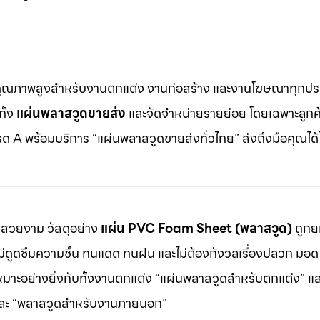
คุณภาพสูงสำหรับงานตกแต่ง งานก่อสร้าง และงานโฆษณาทุกประ
ทั้ง
แผ่นพลาสวูดขายส่ง
และจัดจำหน่ายรายย่อย โดยเฉพาะลูกค้า
 A พร้อมบริการ “แผ่นพลาสวูดขายส่งทั่วไทย” ส่งถึงมือคุณได้ไ
มสวยงาม วัสดุอย่าง
แผ่น PVC Foam Sheet (พลาสวูด)
ถูกยก
 ไม่ดูดซึมความชื้น ทนแดด ทนฝน และไม่ต้องกังวลเรื่องปลวก มอด ห
หมาะอย่างยิ่งกับทั้งงานตกแต่ง “แผ่นพลาสวูดสำหรับตกแต่ง” แ
” และ “พลาสวูดสำหรับงานภายนอก”