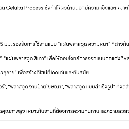
ต Celuka Process ซึ่งทำให้ผิวด้านนอกมีความแข็งและเหมาะก
25 มม. รองรับการใช้งานแบบ “แผ่นพลาสวูด ความหนา” ที่ต่างก
ีดำ”, “แผ่นพลาสวูด สีเทา” เพื่อให้ตอบโจทย์การออกแบบตกแต่งที
ลาย” เพื่อสร้างดีไซน์ที่โดดเด่นและทันสมัย
ร์”, “พลาสวูด งานป้ายโฆษณา”, “พลาสวูด แบบสำเร็จรูป” ที่จัดส่
ป็นเกรดคุณภาพสูง เหมาะกับงานที่ต้องการความทนทานและความสวย