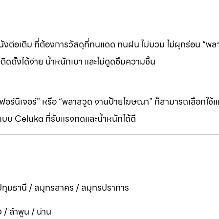
ต่อเติม ที่ต้องการวัสดุที่ทนแดด ทนฝน ไม่บวม ไม่ผุกร่อน “พล
ิดตั้งได้ง่าย น้ำหนักเบา และไม่ดูดซึมความชื้น
ร์นิเจอร์” หรือ “พลาสวูด งานป้ายโฆษณา” ก็สามารถเลือกใช้แผ่
บบ Celuka ที่รับแรงกดและน้ำหนักได้ดี
ทุมธานี / สมุทรสาคร / สมุทรปราการ
 / ลำพูน / น่าน