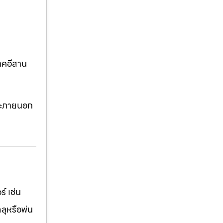
าคอีสาน
ละภายนอก
์ เช่น
ฉลุหรือพ่น