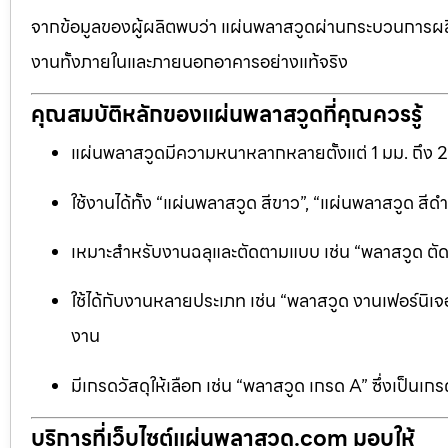
จากข้อมูลของผู้ผลิตพบว่า แผ่นพลาสวูดผ่านกระบวนการผลิ
งานทั้งภายในและภายนอกอาคารอย่างแท้จริง
คุณสมบัติหลักของแผ่นพลาสวูดที่คุณควรรู้
แผ่นพลาสวูดมีความหนาหลากหลายตั้งแต่ 1 มม. ถึง 
ใช้งานได้ทั้ง “แผ่นพลาสวูด สีขาว”, “แผ่นพลาสวูด ส
เหมาะสำหรับงานฉลุและตัดตามแบบ เช่น “พลาสวูด ตัดฉลุ
ใช้ได้กับงานหลายประเภท เช่น “พลาสวูด งานเฟอร์นิเจอ
งาน
มีเกรดวัสดุให้เลือก เช่น “พลาสวูด เกรด A” ซึ่งเ
บริการที่เว็บไซต์แผ่นพลาสวูด.com มอบให้