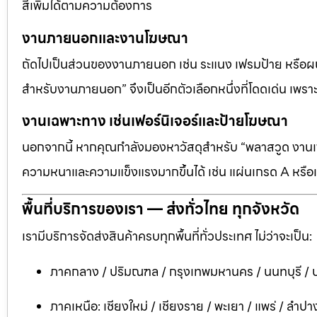
สีเพิ่มได้ตามความต้องการ
งานภายนอกและงานโฆษณา
ถัดไปเป็นส่วนของงานภายนอก เช่น ระแนง เฟรมป้าย หรือผนัง
สำหรับงานภายนอก” จึงเป็นอีกตัวเลือกหนึ่งที่โดดเด่น เพราะต
งานเฉพาะทาง เช่นเฟอร์นิเจอร์และป้ายโฆษณา
นอกจากนี้ หากคุณกำลังมองหาวัสดุสำหรับ “พลาสวูด งานเฟอ
ความหนาและความแข็งแรงมากขึ้นได้ เช่น แผ่นเกรด A หรือแ
พื้นที่บริการของเรา — ส่งทั่วไทย ทุกจังหวัด
เรามีบริการจัดส่งสินค้าครบทุกพื้นที่ทั่วประเทศ ไม่ว่าจะเป็น:
ภาคกลาง / ปริมณฑล / กรุงเทพมหานคร / นนทบุรี / ป
ภาคเหนือ: เชียงใหม่ / เชียงราย / พะเยา / แพร่ / ลำปาง