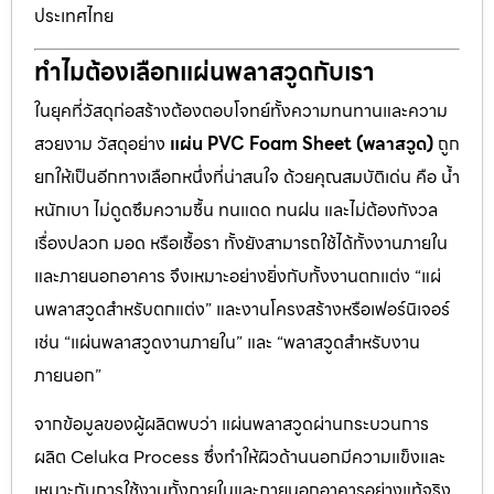
ประเทศไทย
ทำไมต้องเลือกแผ่นพลาสวูดกับเรา
ในยุคที่วัสดุก่อสร้างต้องตอบโจทย์ทั้งความทนทานและความ
สวยงาม วัสดุอย่าง
แผ่น PVC Foam Sheet (พลาสวูด)
ถูก
ยกให้เป็นอีกทางเลือกหนึ่งที่น่าสนใจ ด้วยคุณสมบัติเด่น คือ น้ำ
หนักเบา ไม่ดูดซึมความชื้น ทนแดด ทนฝน และไม่ต้องกังวล
เรื่องปลวก มอด หรือเชื้อรา ทั้งยังสามารถใช้ได้ทั้งงานภายใน
และภายนอกอาคาร จึงเหมาะอย่างยิ่งกับทั้งงานตกแต่ง “แผ่
นพลาสวูดสำหรับตกแต่ง” และงานโครงสร้างหรือเฟอร์นิเจอร์
เช่น “แผ่นพลาสวูดงานภายใน” และ “พลาสวูดสำหรับงาน
ภายนอก”
จากข้อมูลของผู้ผลิตพบว่า แผ่นพลาสวูดผ่านกระบวนการ
ผลิต Celuka Process ซึ่งทำให้ผิวด้านนอกมีความแข็งและ
เหมาะกับการใช้งานทั้งภายในและภายนอกอาคารอย่างแท้จริง