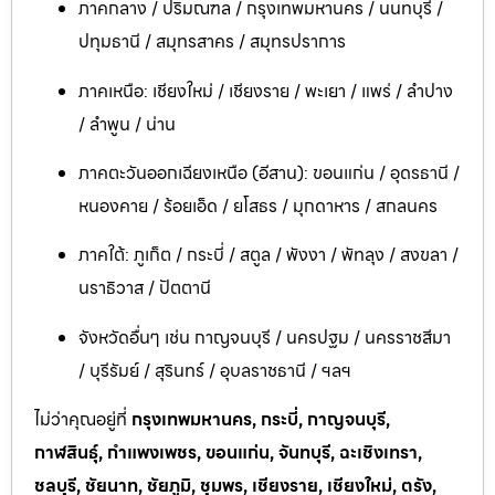
ภาคกลาง / ปริมณฑล / กรุงเทพมหานคร / นนทบุรี /
ปทุมธานี / สมุทรสาคร / สมุทรปราการ
ภาคเหนือ: เชียงใหม่ / เชียงราย / พะเยา / แพร่ / ลำปาง
/ ลำพูน / น่าน
ภาคตะวันออกเฉียงเหนือ (อีสาน): ขอนแก่น / อุดรธานี /
หนองคาย / ร้อยเอ็ด / ยโสธร / มุกดาหาร / สกลนคร
ภาคใต้: ภูเก็ต / กระบี่ / สตูล / พังงา / พัทลุง / สงขลา /
นราธิวาส / ปัตตานี
จังหวัดอื่นๆ เช่น กาญจนบุรี / นครปฐม / นครราชสีมา
/ บุรีรัมย์ / สุรินทร์ / อุบลราชธานี / ฯลฯ
ไม่ว่าคุณอยู่ที่
กรุงเทพมหานคร, กระบี่, กาญจนบุรี,
กาฬสินธุ์, กำแพงเพชร, ขอนแก่น, จันทบุรี, ฉะเชิงเทรา,
ชลบุรี, ชัยนาท, ชัยภูมิ, ชุมพร, เชียงราย, เชียงใหม่, ตรัง,