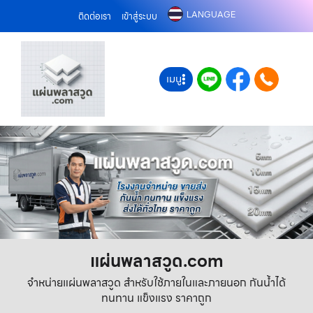
LANGUAGE
ติดต่อเรา
เข้าสู่ระบบ
เมนู
แผ่นพลาสวูด.com
จำหน่ายแผ่นพลาสวูด สำหรับใช้ภายในและภายนอก กันน้ำได้
ทนทาน แข็งแรง ราคาถูก