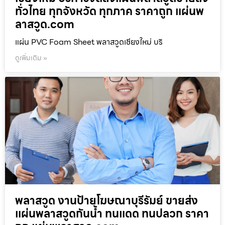
ทั่วไทย ทุกจังหวัด ทุกภาค ราคาถูก แผ่นพ
ลาสวูด.com
แผ่น PVC Foam Sheet พลาสวูดเชียงใหม่ บริ
ดูเพิ่มเติม »
พลาสวูด งานป้ายโฆษณาบุรีรัมย์ ขายส่ง
แผ่นพลาสวูดกันน้ำ ทนแดด ทนปลวก ราคา