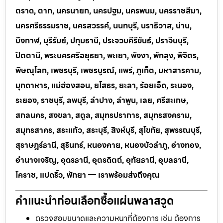
ตราด, ตาก, นครนายก, นครปฐม, นครพนม, นครราชสีมา,
นครศรีธรรมราช, นครสวรรค์, นนทบุรี, นราธิวาส, น่าน,
บึงกาฬ, บุรีรัมย์, ปทุมธานี, ประจวบคีรีขันธ์, ปราจีนบุรี,
ปัตตานี, พระนครศรีอยุธยา, พะเยา, พังงา, พัทลุง, พิจิตร,
พิษณุโลก, เพชรบุรี, เพชรบูรณ์, แพร่, ภูเก็ต, มหาสารคาม,
มุกดาหาร, แม่ฮ่องสอน, ยโสธร, ยะลา, ร้อยเอ็ด, ระนอง,
ระยอง, ราชบุรี, ลพบุรี, ลำปาง, ลำพูน, เลย, ศรีสะเกษ,
สกลนคร, สงขลา, สตูล, สมุทรปราการ, สมุทรสงคราม,
สมุทรสาคร, สระแก้ว, สระบุรี, สิงห์บุรี, สุโขทัย, สุพรรณบุรี,
สุราษฎร์ธานี, สุรินทร์, หนองคาย, หนองบัวลำภู, อ่างทอง,
อำนาจเจริญ, อุดรธานี, อุตรดิตถ์, อุทัยธานี, อุบลธานี,
โคราช, แปดริ้ว, พัทยา — เราพร้อมส่งถึงคุณ
คำแนะนำก่อนเลือกซื้อแผ่นพลาสวูด
ตรวจสอบขนาดและความหนาที่ต้องการ เช่น ต้องการ