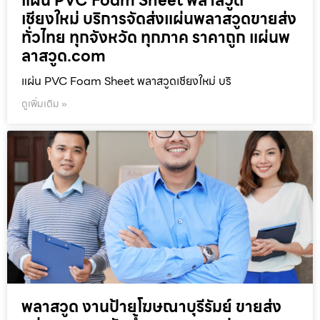
แผ่น PVC Foam Sheet พลาสวูด
เชียงใหม่ บริการจัดส่งแผ่นพลาสวูดขายส่ง
ทั่วไทย ทุกจังหวัด ทุกภาค ราคาถูก แผ่นพ
ลาสวูด.com
แผ่น PVC Foam Sheet พลาสวูดเชียงใหม่ บริ
ดูเพิ่มเติม »
พลาสวูด งานป้ายโฆษณาบุรีรัมย์ ขายส่ง