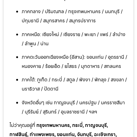
ภาคกลาง / ปริมณฑล / กรุงเทพมหานคร / นนทบุรี /
ปทุมธานี / สมุทรสาคร / สมุทรปราการ
ภาคเหนือ: เชียงใหม่ / เชียงราย / พะเยา / แพร่ / ลำปาง
/ ลำพูน / น่าน
ภาคตะวันออกเฉียงเหนือ (อีสาน): ขอนแก่น / อุดรธานี /
หนองคาย / ร้อยเอ็ด / ยโสธร / มุกดาหาร / สกลนคร
ภาคใต้: ภูเก็ต / กระบี่ / สตูล / พังงา / พัทลุง / สงขลา /
นราธิวาส / ปัตตานี
จังหวัดอื่นๆ เช่น กาญจนบุรี / นครปฐม / นครราชสีมา
/ บุรีรัมย์ / สุรินทร์ / อุบลราชธานี / ฯลฯ
ไม่ว่าคุณอยู่ที่
กรุงเทพมหานคร, กระบี่, กาญจนบุรี,
กาฬสินธุ์, กำแพงเพชร, ขอนแก่น, จันทบุรี, ฉะเชิงเทรา,