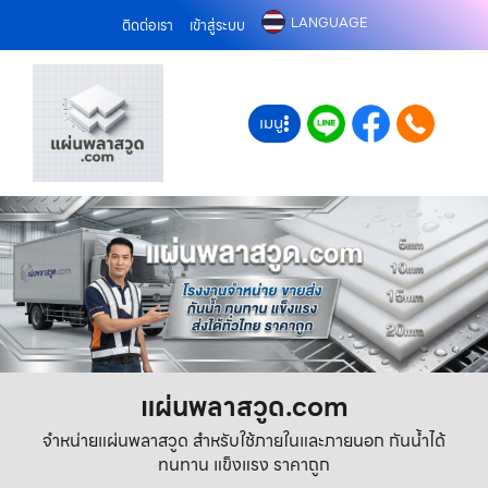
LANGUAGE
ติดต่อเรา
เข้าสู่ระบบ
เมนู
แผ่นพลาสวูด.com
จำหน่ายแผ่นพลาสวูด สำหรับใช้ภายในและภายนอก กันน้ำได้
ทนทาน แข็งแรง ราคาถูก