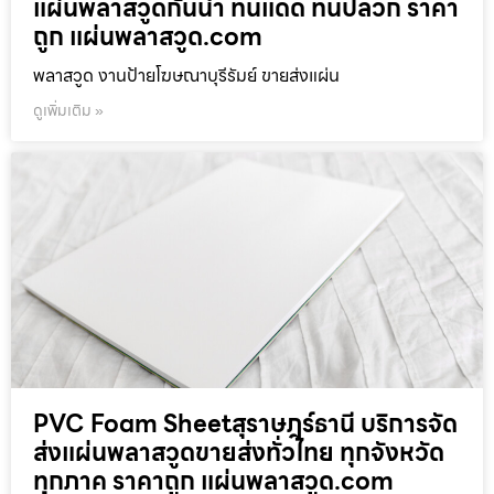
แผ่นพลาสวูดกันน้ำ ทนแดด ทนปลวก ราคา
ถูก แผ่นพลาสวูด.com
พลาสวูด งานป้ายโฆษณาบุรีรัมย์ ขายส่งแผ่น
ดูเพิ่มเติม »
PVC Foam Sheetสุราษฎร์ธานี บริการจัด
ส่งแผ่นพลาสวูดขายส่งทั่วไทย ทุกจังหวัด
ทุกภาค ราคาถูก แผ่นพลาสวูด.com