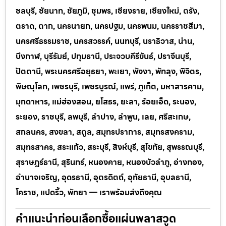
ชลบุรี, ชัยนาท, ชัยภูมิ, ชุมพร, เชียงราย, เชียงใหม่, ตรัง,
ตราด, ตาก, นครนายก, นครปฐม, นครพนม, นครราชสีมา,
นครศรีธรรมราช, นครสวรรค์, นนทบุรี, นราธิวาส, น่าน,
บึงกาฬ, บุรีรัมย์, ปทุมธานี, ประจวบคีรีขันธ์, ปราจีนบุรี,
ปัตตานี, พระนครศรีอยุธยา, พะเยา, พังงา, พัทลุง, พิจิตร,
พิษณุโลก, เพชรบุรี, เพชรบูรณ์, แพร่, ภูเก็ต, มหาสารคาม,
มุกดาหาร, แม่ฮ่องสอน, ยโสธร, ยะลา, ร้อยเอ็ด, ระนอง,
ระยอง, ราชบุรี, ลพบุรี, ลำปาง, ลำพูน, เลย, ศรีสะเกษ,
สกลนคร, สงขลา, สตูล, สมุทรปราการ, สมุทรสงคราม,
สมุทรสาคร, สระแก้ว, สระบุรี, สิงห์บุรี, สุโขทัย, สุพรรณบุรี,
สุราษฎร์ธานี, สุรินทร์, หนองคาย, หนองบัวลำภู, อ่างทอง,
อำนาจเจริญ, อุดรธานี, อุตรดิตถ์, อุทัยธานี, อุบลธานี,
โคราช, แปดริ้ว, พัทยา — เราพร้อมส่งถึงคุณ
คำแนะนำก่อนเลือกซื้อแผ่นพลาสวูด