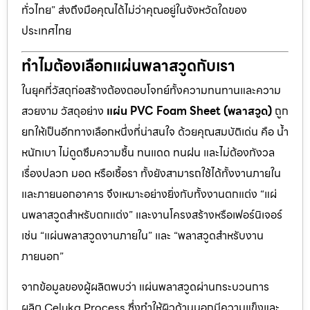
ทั่วไทย” ส่งถึงมือคุณได้ไม่ว่าคุณอยู่ในจังหวัดใดของ
ประเทศไทย
ทำไมต้องเลือกแผ่นพลาสวูดกับเรา
ในยุคที่วัสดุก่อสร้างต้องตอบโจทย์ทั้งความทนทานและความ
สวยงาม วัสดุอย่าง
แผ่น PVC Foam Sheet (พลาสวูด)
ถูก
ยกให้เป็นอีกทางเลือกหนึ่งที่น่าสนใจ ด้วยคุณสมบัติเด่น คือ น้ำ
หนักเบา ไม่ดูดซึมความชื้น ทนแดด ทนฝน และไม่ต้องกังวล
เรื่องปลวก มอด หรือเชื้อรา ทั้งยังสามารถใช้ได้ทั้งงานภายใน
และภายนอกอาคาร จึงเหมาะอย่างยิ่งกับทั้งงานตกแต่ง “แผ่
นพลาสวูดสำหรับตกแต่ง” และงานโครงสร้างหรือเฟอร์นิเจอร์
เช่น “แผ่นพลาสวูดงานภายใน” และ “พลาสวูดสำหรับงาน
ภายนอก”
จากข้อมูลของผู้ผลิตพบว่า แผ่นพลาสวูดผ่านกระบวนการ
ผลิต Celuka Process ซึ่งทำให้ผิวด้านนอกมีความแข็งและ