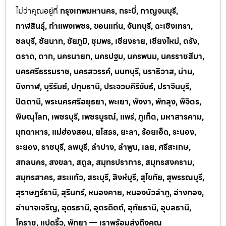
ไม่ว่าคุณอยู่ที่
กรุงเทพมหานคร, กระบี่, กาญจนบุรี,
กาฬสินธุ์, กำแพงเพชร, ขอนแก่น, จันทบุรี, ฉะเชิงเทรา,
ชลบุรี, ชัยนาท, ชัยภูมิ, ชุมพร, เชียงราย, เชียงใหม่, ตรัง,
ตราด, ตาก, นครนายก, นครปฐม, นครพนม, นครราชสีมา,
นครศรีธรรมราช, นครสวรรค์, นนทบุรี, นราธิวาส, น่าน,
บึงกาฬ, บุรีรัมย์, ปทุมธานี, ประจวบคีรีขันธ์, ปราจีนบุรี,
ปัตตานี, พระนครศรีอยุธยา, พะเยา, พังงา, พัทลุง, พิจิตร,
พิษณุโลก, เพชรบุรี, เพชรบูรณ์, แพร่, ภูเก็ต, มหาสารคาม,
มุกดาหาร, แม่ฮ่องสอน, ยโสธร, ยะลา, ร้อยเอ็ด, ระนอง,
ระยอง, ราชบุรี, ลพบุรี, ลำปาง, ลำพูน, เลย, ศรีสะเกษ,
สกลนคร, สงขลา, สตูล, สมุทรปราการ, สมุทรสงคราม,
สมุทรสาคร, สระแก้ว, สระบุรี, สิงห์บุรี, สุโขทัย, สุพรรณบุรี,
สุราษฎร์ธานี, สุรินทร์, หนองคาย, หนองบัวลำภู, อ่างทอง,
อำนาจเจริญ, อุดรธานี, อุตรดิตถ์, อุทัยธานี, อุบลธานี,
โคราช, แปดริ้ว, พัทยา — เราพร้อมส่งถึงคุณ