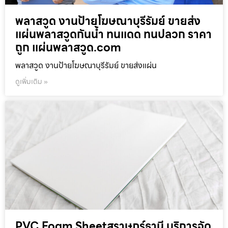
พลาสวูด งานป้ายโฆษณาบุรีรัมย์ ขายส่ง
แผ่นพลาสวูดกันน้ำ ทนแดด ทนปลวก ราคา
ถูก แผ่นพลาสวูด.com
พลาสวูด งานป้ายโฆษณาบุรีรัมย์ ขายส่งแผ่น
ดูเพิ่มเติม »
PVC Foam Sheetสุราษฎร์ธานี บริการจัด