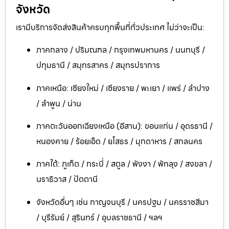
จังหวัด
เรามีบริการจัดส่งสินค้าครบทุกพื้นที่ทั่วประเทศ ไม่ว่าจะเป็น:
ภาคกลาง / ปริมณฑล / กรุงเทพมหานคร / นนทบุรี /
ปทุมธานี / สมุทรสาคร / สมุทรปราการ
ภาคเหนือ: เชียงใหม่ / เชียงราย / พะเยา / แพร่ / ลำปาง
/ ลำพูน / น่าน
ภาคตะวันออกเฉียงเหนือ (อีสาน): ขอนแก่น / อุดรธานี /
หนองคาย / ร้อยเอ็ด / ยโสธร / มุกดาหาร / สกลนคร
ภาคใต้: ภูเก็ต / กระบี่ / สตูล / พังงา / พัทลุง / สงขลา /
นราธิวาส / ปัตตานี
จังหวัดอื่นๆ เช่น กาญจนบุรี / นครปฐม / นครราชสีมา
/ บุรีรัมย์ / สุรินทร์ / อุบลราชธานี / ฯลฯ