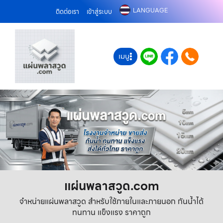
LANGUAGE
ติดต่อเรา
เข้าสู่ระบบ
เมนู
แผ่นพลาสวูด.com
จำหน่ายแผ่นพลาสวูด สำหรับใช้ภายในและภายนอก กันน้ำได้
ทนทาน แข็งแรง ราคาถูก