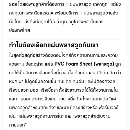
ย่อย โดยเฉพาะลูกค้าที่ต้องการ “แผ่นพลาสวูด ราคาถูก” แต่ยัง
คงคุณภาพระดับเกรด A พร้อมบริการ “แผ่นพลาสวูดขายส่ง
ทั่วไทย” ส่งถึงมือคุณได้ไม่ว่าคุณอยู่ในจังหวัดใดของ
ประเทศไทย
ทำไมต้องเลือกแผ่นพลาสวูดกับเรา
ในยุคที่วัสดุก่อสร้างต้องตอบโจทย์ทั้งความทนทานและความ
สวยงาม วัสดุอย่าง
แผ่น PVC Foam Sheet (พลาสวูด)
ถูก
ยกให้เป็นอีกทางเลือกหนึ่งที่น่าสนใจ ด้วยคุณสมบัติเด่น คือ น้ำ
หนักเบา ไม่ดูดซึมความชื้น ทนแดด ทนฝน และไม่ต้องกังวล
เรื่องปลวก มอด หรือเชื้อรา ทั้งยังสามารถใช้ได้ทั้งงานภายใน
และภายนอกอาคาร จึงเหมาะอย่างยิ่งกับทั้งงานตกแต่ง “แผ่
นพลาสวูดสำหรับตกแต่ง” และงานโครงสร้างหรือเฟอร์นิเจอร์
เช่น “แผ่นพลาสวูดงานภายใน” และ “พลาสวูดสำหรับงาน
ภายนอก”