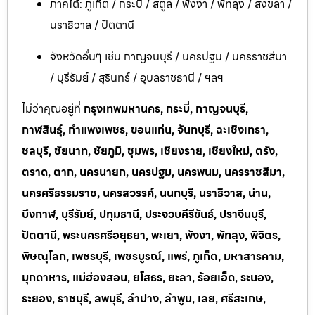
ภาคใต้: ภูเก็ต / กระบี่ / สตูล / พังงา / พัทลุง / สงขลา /
นราธิวาส / ปัตตานี
จังหวัดอื่นๆ เช่น กาญจนบุรี / นครปฐม / นครราชสีมา
/ บุรีรัมย์ / สุรินทร์ / อุบลราชธานี / ฯลฯ
ไม่ว่าคุณอยู่ที่
กรุงเทพมหานคร, กระบี่, กาญจนบุรี,
กาฬสินธุ์, กำแพงเพชร, ขอนแก่น, จันทบุรี, ฉะเชิงเทรา,
ชลบุรี, ชัยนาท, ชัยภูมิ, ชุมพร, เชียงราย, เชียงใหม่, ตรัง,
ตราด, ตาก, นครนายก, นครปฐม, นครพนม, นครราชสีมา,
นครศรีธรรมราช, นครสวรรค์, นนทบุรี, นราธิวาส, น่าน,
บึงกาฬ, บุรีรัมย์, ปทุมธานี, ประจวบคีรีขันธ์, ปราจีนบุรี,
ปัตตานี, พระนครศรีอยุธยา, พะเยา, พังงา, พัทลุง, พิจิตร,
พิษณุโลก, เพชรบุรี, เพชรบูรณ์, แพร่, ภูเก็ต, มหาสารคาม,
มุกดาหาร, แม่ฮ่องสอน, ยโสธร, ยะลา, ร้อยเอ็ด, ระนอง,
ระยอง, ราชบุรี, ลพบุรี, ลำปาง, ลำพูน, เลย, ศรีสะเกษ,