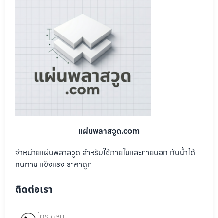
แผ่นพลาสวูด.com
จำหน่ายแผ่นพลาสวูด สำหรับใช้ภายในและภายนอก กันน้ำได้
ทนทาน แข็งแรง ราคาถูก
ติดต่อเรา
โทร คลิก