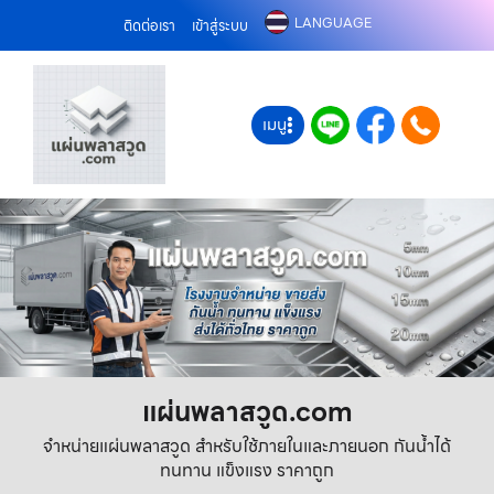
LANGUAGE
ติดต่อเรา
เข้าสู่ระบบ
เมนู
แผ่นพลาสวูด.com
จำหน่ายแผ่นพลาสวูด สำหรับใช้ภายในและภายนอก กันน้ำได้
ทนทาน แข็งแรง ราคาถูก