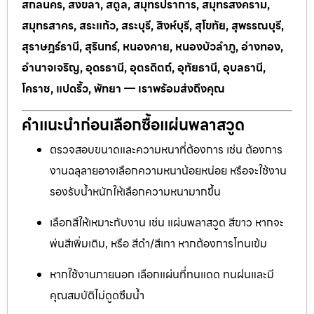
สกลนคร, สงขลา, สตูล, สมุทรปราการ, สมุทรสงคราม,
สมุทรสาคร, สระแก้ว, สระบุรี, สิงห์บุรี, สุโขทัย, สุพรรณบุรี,
สุราษฎร์ธานี, สุรินทร์, หนองคาย, หนองบัวลำภู, อ่างทอง,
อำนาจเจริญ, อุดรธานี, อุตรดิตถ์, อุทัยธานี, อุบลธานี,
โคราช, แปดริ้ว, พัทยา — เราพร้อมส่งถึงคุณ
คำแนะนำก่อนเลือกซื้อแผ่นพลาสวูด
ตรวจสอบขนาดและความหนาที่ต้องการ เช่น ต้องการ
งานฉลุลายอาจเลือกความหนาน้อยหน่อย หรือจะใช้งาน
รองรับน้ำหนักให้เลือกความหนามากขึ้น
เลือกสีให้เหมาะกับงาน เช่น แผ่นพลาสวูด สีขาว หากจะ
พ่นสีเพิ่มเติม, หรือ สีดำ/สีเทา หากต้องการโทนเข้ม
หากใช้งานภายนอก เลือกแผ่นที่ทนแดด ทนฝนและมี
คุณสมบัติไม่ดูดซึมน้ำ