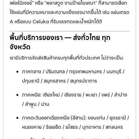
เฟอร์นิเจอร์” หรือ “พลาสวูด งานป้ายโฆษณา” ก็สามารถเลือก
ใช้แผ่นที่มีความหนาและความแข็งแรงมากขึ้นได้ เช่น แผ่นเกรด
A หรือแบบ Celuka ที่รับแรงกดและน้ำหนักได้ดี
พื้นที่บริการของเรา — ส่งทั่วไทย ทุก
จังหวัด
เรามีบริการจัดส่งสินค้าครบทุกพื้นที่ทั่วประเทศ ไม่ว่าจะเป็น:
ภาคกลาง / ปริมณฑล / กรุงเทพมหานคร / นนทบุรี /
ปทุมธานี / สมุทรสาคร / สมุทรปราการ
ภาคเหนือ: เชียงใหม่ / เชียงราย / พะเยา / แพร่ / ลำปาง
/ ลำพูน / น่าน
ภาคตะวันออกเฉียงเหนือ (อีสาน): ขอนแก่น / อุดรธานี /
หนองคาย / ร้อยเอ็ด / ยโสธร / มุกดาหาร / สกลนคร