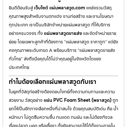
ยินดีต้อนรับสู่
เว็บไซต์ แผ่นพลาสวูด.com
แหล่งรวมวัสดุ
คุณภาพสูงสำหรับงานตกแต่ง งานก่อสร้าง และงานโฆษณา
ทุกประเภท เราเป็นบริษัทจำหน่ายแผ่นพลาสวูด ที่ให้บริการ
อย่างครบวงจร ทั้ง
แผ่นพลาสวูดขายส่ง
และจัดจำหน่ายราย
ย่อย โดยเฉพาะลูกค้าที่ต้องการ “แผ่นพลาสวูด ราคาถูก” แต่ยัง
คงคุณภาพระดับเกรด A พร้อมบริการ “แผ่นพลาสวูดขายส่ง
ทั่วไทย” ส่งถึงมือคุณได้ไม่ว่าคุณอยู่ในจังหวัดใดของ
ประเทศไทย
ทำไมต้องเลือกแผ่นพลาสวูดกับเรา
ในยุคที่วัสดุก่อสร้างต้องตอบโจทย์ทั้งความทนทานและความ
สวยงาม วัสดุอย่าง
แผ่น PVC Foam Sheet (พลาสวูด)
ถูก
ยกให้เป็นอีกทางเลือกหนึ่งที่น่าสนใจ ด้วยคุณสมบัติเด่น คือ น้ำ
หนักเบา ไม่ดูดซึมความชื้น ทนแดด ทนฝน และไม่ต้องกังวล
เรื่องปลวก มอด หรือเชื้อรา ทั้งยังสามารถใช้ได้ทั้งงานภายใน