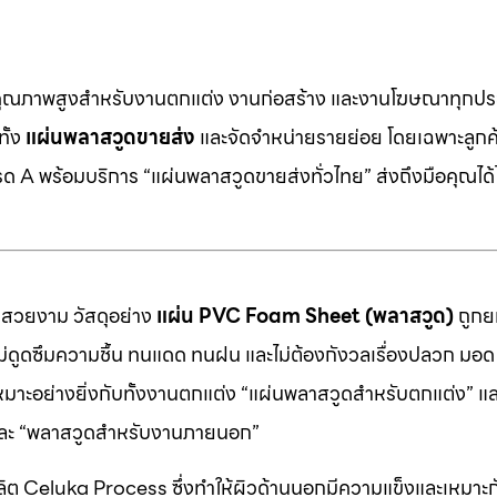
คุณภาพสูงสำหรับงานตกแต่ง งานก่อสร้าง และงานโฆษณาทุกประ
ทั้ง
แผ่นพลาสวูดขายส่ง
และจัดจำหน่ายรายย่อย โดยเฉพาะลูกค้า
 A พร้อมบริการ “แผ่นพลาสวูดขายส่งทั่วไทย” ส่งถึงมือคุณได้ไ
มสวยงาม วัสดุอย่าง
แผ่น PVC Foam Sheet (พลาสวูด)
ถูกยก
 ไม่ดูดซึมความชื้น ทนแดด ทนฝน และไม่ต้องกังวลเรื่องปลวก มอด ห
หมาะอย่างยิ่งกับทั้งงานตกแต่ง “แผ่นพลาสวูดสำหรับตกแต่ง” แ
” และ “พลาสวูดสำหรับงานภายนอก”
ต Celuka Process ซึ่งทำให้ผิวด้านนอกมีความแข็งและเหมาะก