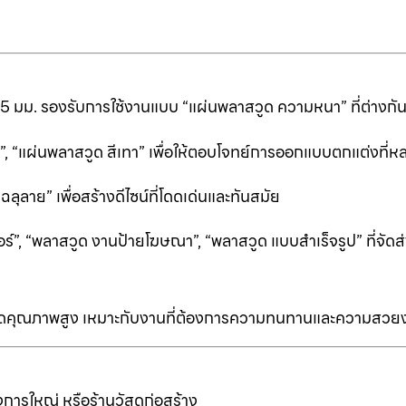
25 มม. รองรับการใช้งานแบบ “แผ่นพลาสวูด ความหนา” ที่ต่างก
ีดำ”, “แผ่นพลาสวูด สีเทา” เพื่อให้ตอบโจทย์การออกแบบตกแต่งที
ลาย” เพื่อสร้างดีไซน์ที่โดดเด่นและทันสมัย
ร์”, “พลาสวูด งานป้ายโฆษณา”, “พลาสวูด แบบสำเร็จรูป” ที่จัดส่
ป็นเกรดคุณภาพสูง เหมาะกับงานที่ต้องการความทนทานและความสวย
การใหญ่ หรือร้านวัสดุก่อสร้าง