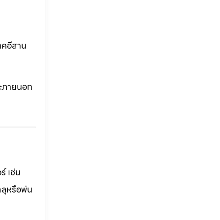
าคอีสาน
ละภายนอก
์ เช่น
ฉลุหรือพ่น