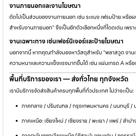
งานภายนอกและงานโฆษณา
ถัดไปเป็นส่วนของงานภายนอก เช่น ระแนง เฟรมป้าย หรือผนัง
สำหรับงานภายนอก” จึงเป็นอีกตัวเลือกหนึ่งที่โดดเด่น เพราะต
งานเฉพาะทาง เช่นเฟอร์นิเจอร์และป้ายโฆษณา
นอกจากนี้ หากคุณกำลังมองหาวัสดุสำหรับ “พลาสวูด งานเฟอ
ความหนาและความแข็งแรงมากขึ้นได้ เช่น แผ่นเกรด A หรือแ
พื้นที่บริการของเรา — ส่งทั่วไทย ทุกจังหวัด
เรามีบริการจัดส่งสินค้าครบทุกพื้นที่ทั่วประเทศ ไม่ว่าจะเป็น:
ภาคกลาง / ปริมณฑล / กรุงเทพมหานคร / นนทบุรี / ป
ภาคเหนือ: เชียงใหม่ / เชียงราย / พะเยา / แพร่ / ลำปาง
ภาคตะวันออกเฉียงเหนือ (อีสาน): ขอนแก่น / อุดรธาน