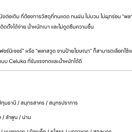
ต่อเติม ที่ต้องการวัสดุที่ทนแดด ทนฝน ไม่บวม ไม่ผุกร่อน “พล
ิดตั้งได้ง่าย น้ำหนักเบา และไม่ดูดซึมความชื้น
ร์นิเจอร์” หรือ “พลาสวูด งานป้ายโฆษณา” ก็สามารถเลือกใช้แผ่
บบ Celuka ที่รับแรงกดและน้ำหนักได้ดี
ทุมธานี / สมุทรสาคร / สมุทรปราการ
 / ลำพูน / น่าน
ี / หนองคาย / ร้อยเอ็ด / ยโสธร / มุกดาหาร / สกลนคร