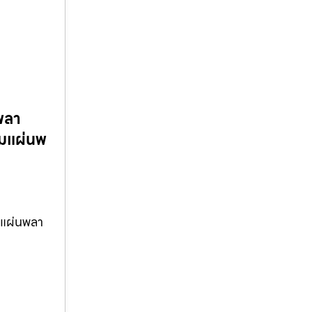
นพลา
อมแผ่นพ
งแผ่นพลา