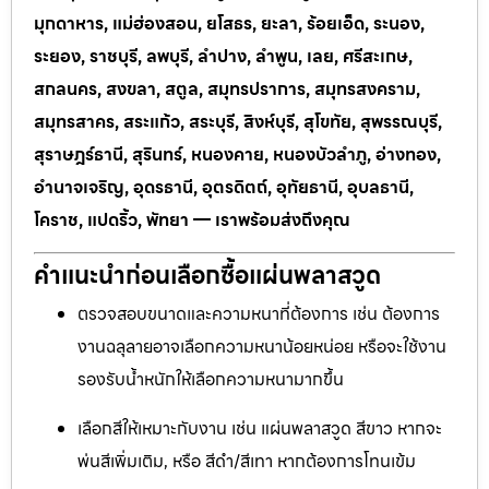
มุกดาหาร, แม่ฮ่องสอน, ยโสธร, ยะลา, ร้อยเอ็ด, ระนอง,
ระยอง, ราชบุรี, ลพบุรี, ลำปาง, ลำพูน, เลย, ศรีสะเกษ,
สกลนคร, สงขลา, สตูล, สมุทรปราการ, สมุทรสงคราม,
สมุทรสาคร, สระแก้ว, สระบุรี, สิงห์บุรี, สุโขทัย, สุพรรณบุรี,
สุราษฎร์ธานี, สุรินทร์, หนองคาย, หนองบัวลำภู, อ่างทอง,
อำนาจเจริญ, อุดรธานี, อุตรดิตถ์, อุทัยธานี, อุบลธานี,
โคราช, แปดริ้ว, พัทยา — เราพร้อมส่งถึงคุณ
คำแนะนำก่อนเลือกซื้อแผ่นพลาสวูด
ตรวจสอบขนาดและความหนาที่ต้องการ เช่น ต้องการ
งานฉลุลายอาจเลือกความหนาน้อยหน่อย หรือจะใช้งาน
รองรับน้ำหนักให้เลือกความหนามากขึ้น
เลือกสีให้เหมาะกับงาน เช่น แผ่นพลาสวูด สีขาว หากจะ
พ่นสีเพิ่มเติม, หรือ สีดำ/สีเทา หากต้องการโทนเข้ม