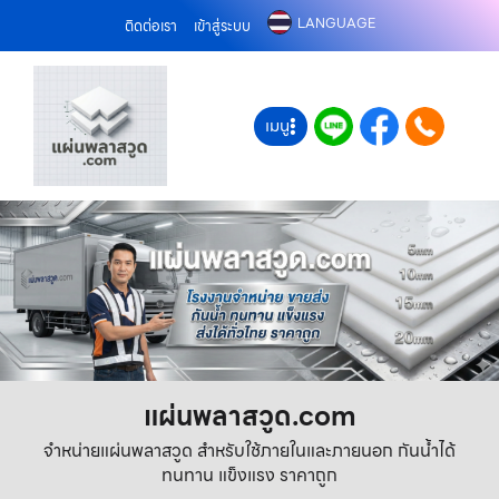
LANGUAGE
ติดต่อเรา
เข้าสู่ระบบ
เมนู
แผ่นพลาสวูด.com
จำหน่ายแผ่นพลาสวูด สำหรับใช้ภายในและภายนอก กันน้ำได้
ทนทาน แข็งแรง ราคาถูก