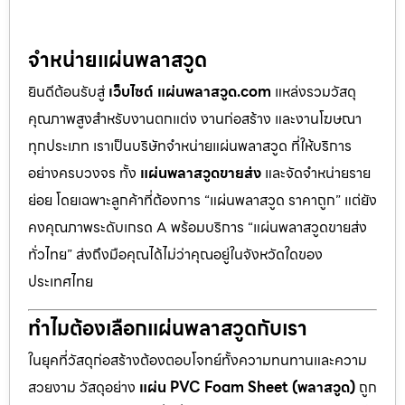
จำหน่ายแผ่นพลาสวูด
ยินดีต้อนรับสู่
เว็บไซต์ แผ่นพลาสวูด.com
แหล่งรวมวัสดุ
คุณภาพสูงสำหรับงานตกแต่ง งานก่อสร้าง และงานโฆษณา
ทุกประเภท เราเป็นบริษัทจำหน่ายแผ่นพลาสวูด ที่ให้บริการ
อย่างครบวงจร ทั้ง
แผ่นพลาสวูดขายส่ง
และจัดจำหน่ายราย
ย่อย โดยเฉพาะลูกค้าที่ต้องการ “แผ่นพลาสวูด ราคาถูก” แต่ยัง
คงคุณภาพระดับเกรด A พร้อมบริการ “แผ่นพลาสวูดขายส่ง
ทั่วไทย” ส่งถึงมือคุณได้ไม่ว่าคุณอยู่ในจังหวัดใดของ
ประเทศไทย
ทำไมต้องเลือกแผ่นพลาสวูดกับเรา
ในยุคที่วัสดุก่อสร้างต้องตอบโจทย์ทั้งความทนทานและความ
สวยงาม วัสดุอย่าง
แผ่น PVC Foam Sheet (พลาสวูด)
ถูก