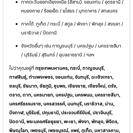
ภาคตะวันออกเฉียงเหนือ (อีสาน): ขอนแก่น / อุดรธานี /
หนองคาย / ร้อยเอ็ด / ยโสธร / มุกดาหาร / สกลนคร
ภาคใต้: ภูเก็ต / กระบี่ / สตูล / พังงา / พัทลุง / สงขลา /
นราธิวาส / ปัตตานี
จังหวัดอื่นๆ เช่น กาญจนบุรี / นครปฐม / นครราชสีมา
/ บุรีรัมย์ / สุรินทร์ / อุบลราชธานี / ฯลฯ
ไม่ว่าคุณอยู่ที่
กรุงเทพมหานคร, กระบี่, กาญจนบุรี,
กาฬสินธุ์, กำแพงเพชร, ขอนแก่น, จันทบุรี, ฉะเชิงเทรา,
ชลบุรี, ชัยนาท, ชัยภูมิ, ชุมพร, เชียงราย, เชียงใหม่, ตรัง,
ตราด, ตาก, นครนายก, นครปฐม, นครพนม, นครราชสีมา,
นครศรีธรรมราช, นครสวรรค์, นนทบุรี, นราธิวาส, น่าน,
บึงกาฬ, บุรีรัมย์, ปทุมธานี, ประจวบคีรีขันธ์, ปราจีนบุรี,
ปัตตานี, พระนครศรีอยุธยา, พะเยา, พังงา, พัทลุง, พิจิตร,
พิษณุโลก, เพชรบุรี, เพชรบูรณ์, แพร่, ภูเก็ต, มหาสารคาม,