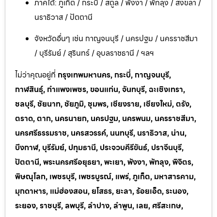
ภาคใต้: ภูเก็ต / กระบี่ / สตูล / พังงา / พัทลุง / สงขลา /
นราธิวาส / ปัตตานี
จังหวัดอื่นๆ เช่น กาญจนบุรี / นครปฐม / นครราชสีมา
/ บุรีรัมย์ / สุรินทร์ / อุบลราชธานี / ฯลฯ
ไม่ว่าคุณอยู่ที่
กรุงเทพมหานคร, กระบี่, กาญจนบุรี,
กาฬสินธุ์, กำแพงเพชร, ขอนแก่น, จันทบุรี, ฉะเชิงเทรา,
ชลบุรี, ชัยนาท, ชัยภูมิ, ชุมพร, เชียงราย, เชียงใหม่, ตรัง,
ตราด, ตาก, นครนายก, นครปฐม, นครพนม, นครราชสีมา,
นครศรีธรรมราช, นครสวรรค์, นนทบุรี, นราธิวาส, น่าน,
บึงกาฬ, บุรีรัมย์, ปทุมธานี, ประจวบคีรีขันธ์, ปราจีนบุรี,
ปัตตานี, พระนครศรีอยุธยา, พะเยา, พังงา, พัทลุง, พิจิตร,
พิษณุโลก, เพชรบุรี, เพชรบูรณ์, แพร่, ภูเก็ต, มหาสารคาม,
มุกดาหาร, แม่ฮ่องสอน, ยโสธร, ยะลา, ร้อยเอ็ด, ระนอง,
ระยอง, ราชบุรี, ลพบุรี, ลำปาง, ลำพูน, เลย, ศรีสะเกษ,