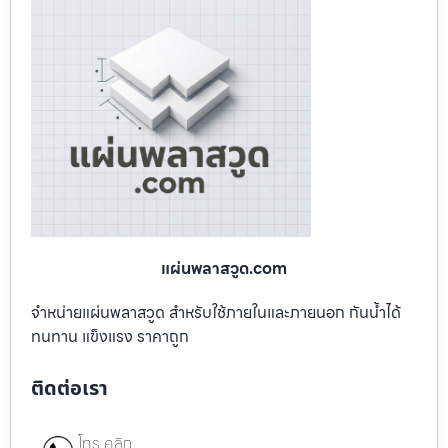
แผ่นพลาสวูด.com
จำหน่ายแผ่นพลาสวูด สำหรับใช้ภายในและภายนอก กันน้ำได้
ทนทาน แข็งแรง ราคาถูก
ติดต่อเรา
โทร คลิก