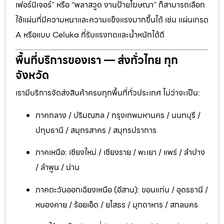
เฟอร์นิเจอร์” หรือ “พลาสวูด งานป้ายโฆษณา” ก็สามารถเลือก
ใช้แผ่นที่มีความหนาและความแข็งแรงมากขึ้นได้ เช่น แผ่นเกรด
A หรือแบบ Celuka ที่รับแรงกดและน้ำหนักได้ดี
พื้นที่บริการของเรา — ส่งทั่วไทย ทุก
จังหวัด
เรามีบริการจัดส่งสินค้าครบทุกพื้นที่ทั่วประเทศ ไม่ว่าจะเป็น:
ภาคกลาง / ปริมณฑล / กรุงเทพมหานคร / นนทบุรี /
ปทุมธานี / สมุทรสาคร / สมุทรปราการ
ภาคเหนือ: เชียงใหม่ / เชียงราย / พะเยา / แพร่ / ลำปาง
/ ลำพูน / น่าน
ภาคตะวันออกเฉียงเหนือ (อีสาน): ขอนแก่น / อุดรธานี /
หนองคาย / ร้อยเอ็ด / ยโสธร / มุกดาหาร / สกลนคร