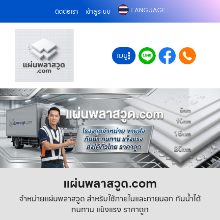
LANGUAGE
ติดต่อเรา
เข้าสู่ระบบ
เมนู
แผ่นพลาสวูด.com
จำหน่ายแผ่นพลาสวูด สำหรับใช้ภายในและภายนอก กันน้ำได้
ทนทาน แข็งแรง ราคาถูก