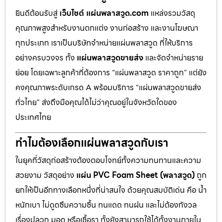
ยินดีต้อนรับสู่
เว็บไซต์ แผ่นพลาสวูด.com
แหล่งรวมวัสดุ
คุณภาพสูงสำหรับงานตกแต่ง งานก่อสร้าง และงานโฆษณา
ทุกประเภท เราเป็นบริษัทจำหน่ายแผ่นพลาสวูด ที่ให้บริการ
อย่างครบวงจร ทั้ง
แผ่นพลาสวูดขายส่ง
และจัดจำหน่ายราย
ย่อย โดยเฉพาะลูกค้าที่ต้องการ “แผ่นพลาสวูด ราคาถูก” แต่ยัง
คงคุณภาพระดับเกรด A พร้อมบริการ “แผ่นพลาสวูดขายส่ง
ทั่วไทย” ส่งถึงมือคุณได้ไม่ว่าคุณอยู่ในจังหวัดใดของ
ประเทศไทย
ทำไมต้องเลือกแผ่นพลาสวูดกับเรา
ในยุคที่วัสดุก่อสร้างต้องตอบโจทย์ทั้งความทนทานและความ
สวยงาม วัสดุอย่าง
แผ่น PVC Foam Sheet (พลาสวูด)
ถูก
ยกให้เป็นอีกทางเลือกหนึ่งที่น่าสนใจ ด้วยคุณสมบัติเด่น คือ น้ำ
หนักเบา ไม่ดูดซึมความชื้น ทนแดด ทนฝน และไม่ต้องกังวล
เรื่องปลวก มอด หรือเชื้อรา ทั้งยังสามารถใช้ได้ทั้งงานภายใน