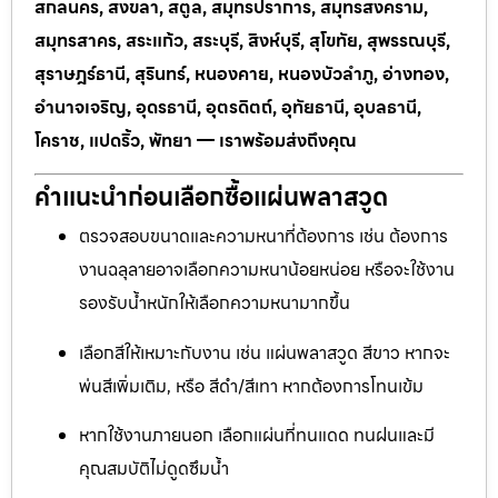
สกลนคร, สงขลา, สตูล, สมุทรปราการ, สมุทรสงคราม,
สมุทรสาคร, สระแก้ว, สระบุรี, สิงห์บุรี, สุโขทัย, สุพรรณบุรี,
สุราษฎร์ธานี, สุรินทร์, หนองคาย, หนองบัวลำภู, อ่างทอง,
อำนาจเจริญ, อุดรธานี, อุตรดิตถ์, อุทัยธานี, อุบลธานี,
โคราช, แปดริ้ว, พัทยา — เราพร้อมส่งถึงคุณ
คำแนะนำก่อนเลือกซื้อแผ่นพลาสวูด
ตรวจสอบขนาดและความหนาที่ต้องการ เช่น ต้องการ
งานฉลุลายอาจเลือกความหนาน้อยหน่อย หรือจะใช้งาน
รองรับน้ำหนักให้เลือกความหนามากขึ้น
เลือกสีให้เหมาะกับงาน เช่น แผ่นพลาสวูด สีขาว หากจะ
พ่นสีเพิ่มเติม, หรือ สีดำ/สีเทา หากต้องการโทนเข้ม
หากใช้งานภายนอก เลือกแผ่นที่ทนแดด ทนฝนและมี
คุณสมบัติไม่ดูดซึมน้ำ