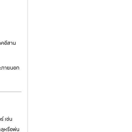
าคอีสาน
ละภายนอก
์ เช่น
ฉลุหรือพ่น