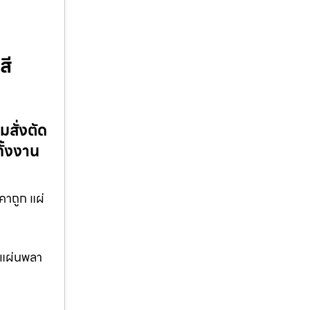
สี
สั่งตัด
ั้งงาน
คาถูก แผ่
 แผ่นพลา