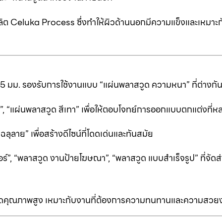
ต Celuka Process ซึ่งทำให้ผิวด้านนอกมีความแข็งและเหมาะก
25 มม. รองรับการใช้งานแบบ “แผ่นพลาสวูด ความหนา” ที่ต่างก
ีดำ”, “แผ่นพลาสวูด สีเทา” เพื่อให้ตอบโจทย์การออกแบบตกแต่งที
ลาย” เพื่อสร้างดีไซน์ที่โดดเด่นและทันสมัย
ร์”, “พลาสวูด งานป้ายโฆษณา”, “พลาสวูด แบบสำเร็จรูป” ที่จัดส่
ป็นเกรดคุณภาพสูง เหมาะกับงานที่ต้องการความทนทานและความสวย