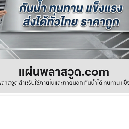
แผ่นพลาสวูด.com
ลาสวูด สำหรับใช้ภายในและภายนอก กันน้ำได้ ทนทาน แข็