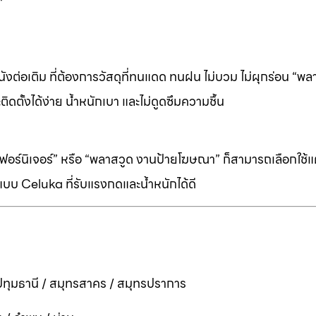
ต่อเติม ที่ต้องการวัสดุที่ทนแดด ทนฝน ไม่บวม ไม่ผุกร่อน “พล
ิดตั้งได้ง่าย น้ำหนักเบา และไม่ดูดซึมความชื้น
ร์นิเจอร์” หรือ “พลาสวูด งานป้ายโฆษณา” ก็สามารถเลือกใช้แผ่
บบ Celuka ที่รับแรงกดและน้ำหนักได้ดี
ทุมธานี / สมุทรสาคร / สมุทรปราการ