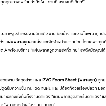
ดคุณภาพ พร้อมส่งถึงใจ – งานดี ครบจบที่เดียว!”
คุณภาพสูงสำหรับงานตกแต่ง งานก่อสร้าง และงานโฆษณาทุกประ
ทั้ง
แผ่นพลาสวูดขายส่ง
และจัดจำหน่ายรายย่อย โดยเฉพาะลูกค้า
 A พร้อมบริการ “แผ่นพลาสวูดขายส่งทั่วไทย” ส่งถึงมือคุณได้ไ
มสวยงาม วัสดุอย่าง
แผ่น PVC Foam Sheet (พลาสวูด)
ถูกยก
 ไม่ดูดซึมความชื้น ทนแดด ทนฝน และไม่ต้องกังวลเรื่องปลวก มอด ห
หมาะอย่างยิ่งกับทั้งงานตกแต่ง “แผ่นพลาสวูดสำหรับตกแต่ง” แ
” และ “พลาสวูดสำหรับงานภายนอก”