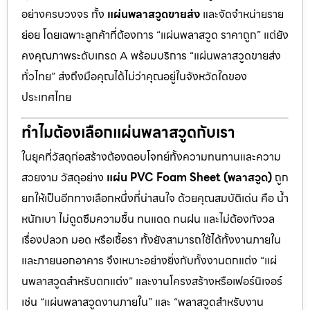
อย่างครบวงจร ทั้ง
แผ่นพลาสวูดขายส่ง
และจัดจำหน่ายราย
ย่อย โดยเฉพาะลูกค้าที่ต้องการ “แผ่นพลาสวูด ราคาถูก” แต่ยัง
คงคุณภาพระดับเกรด A พร้อมบริการ “แผ่นพลาสวูดขายส่ง
ทั่วไทย” ส่งถึงมือคุณได้ไม่ว่าคุณอยู่ในจังหวัดใดของ
ประเทศไทย
ทำไมต้องเลือกแผ่นพลาสวูดกับเรา
ในยุคที่วัสดุก่อสร้างต้องตอบโจทย์ทั้งความทนทานและความ
สวยงาม วัสดุอย่าง
แผ่น PVC Foam Sheet (พลาสวูด)
ถูก
ยกให้เป็นอีกทางเลือกหนึ่งที่น่าสนใจ ด้วยคุณสมบัติเด่น คือ น้ำ
หนักเบา ไม่ดูดซึมความชื้น ทนแดด ทนฝน และไม่ต้องกังวล
เรื่องปลวก มอด หรือเชื้อรา ทั้งยังสามารถใช้ได้ทั้งงานภายใน
และภายนอกอาคาร จึงเหมาะอย่างยิ่งกับทั้งงานตกแต่ง “แผ่
นพลาสวูดสำหรับตกแต่ง” และงานโครงสร้างหรือเฟอร์นิเจอร์
เช่น “แผ่นพลาสวูดงานภายใน” และ “พลาสวูดสำหรับงาน