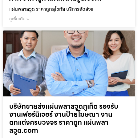
แผ่นพลาสวูด ราคาถูกสุโขทัย บริการจัดส่งแ
ดูเพิ่มเติม »
บริษัทขายส่งแผ่นพลาสวูดภูเก็ต รองรับ
งานเฟอร์นิเจอร์ งานป้ายโฆษณา งาน
ตกแต่งครบวงจร ราคาถูก แผ่นพลา
สวูด.com