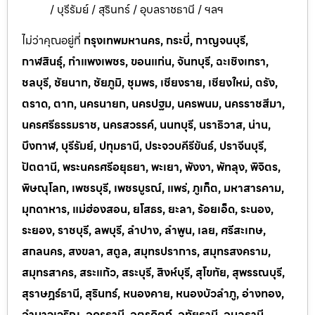
/ บุรีรัมย์ / สุรินทร์ / อุบลราชธานี / ฯลฯ
ไม่ว่าคุณอยู่ที่
กรุงเทพมหานคร, กระบี่, กาญจนบุรี,
กาฬสินธุ์, กำแพงเพชร, ขอนแก่น, จันทบุรี, ฉะเชิงเทรา,
ชลบุรี, ชัยนาท, ชัยภูมิ, ชุมพร, เชียงราย, เชียงใหม่, ตรัง,
ตราด, ตาก, นครนายก, นครปฐม, นครพนม, นครราชสีมา,
นครศรีธรรมราช, นครสวรรค์, นนทบุรี, นราธิวาส, น่าน,
บึงกาฬ, บุรีรัมย์, ปทุมธานี, ประจวบคีรีขันธ์, ปราจีนบุรี,
ปัตตานี, พระนครศรีอยุธยา, พะเยา, พังงา, พัทลุง, พิจิตร,
พิษณุโลก, เพชรบุรี, เพชรบูรณ์, แพร่, ภูเก็ต, มหาสารคาม,
มุกดาหาร, แม่ฮ่องสอน, ยโสธร, ยะลา, ร้อยเอ็ด, ระนอง,
ระยอง, ราชบุรี, ลพบุรี, ลำปาง, ลำพูน, เลย, ศรีสะเกษ,
สกลนคร, สงขลา, สตูล, สมุทรปราการ, สมุทรสงคราม,
สมุทรสาคร, สระแก้ว, สระบุรี, สิงห์บุรี, สุโขทัย, สุพรรณบุรี,
สุราษฎร์ธานี, สุรินทร์, หนองคาย, หนองบัวลำภู, อ่างทอง,
อำนาจเจริญ, อุดรธานี, อุตรดิตถ์, อุทัยธานี, อุบลธานี,