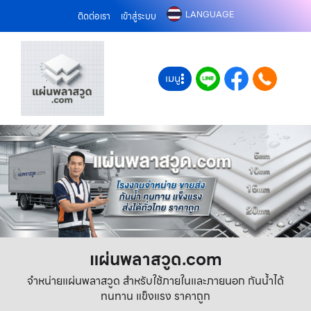
LANGUAGE
ติดต่อเรา
เข้าสู่ระบบ
เมนู
แผ่นพลาสวูด.com
จำหน่ายแผ่นพลาสวูด สำหรับใช้ภายในและภายนอก กันน้ำได้
ทนทาน แข็งแรง ราคาถูก