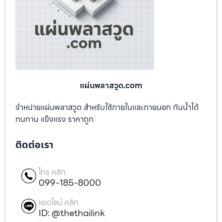
แผ่นพลาสวูด.com
จำหน่ายแผ่นพลาสวูด สำหรับใช้ภายในและภายนอก กันน้ำได้
ทนทาน แข็งแรง ราคาถูก
ติดต่อเรา
โทร คลิก
099-185-8000
แอดไลน์ คลิก
ID: @thethailink