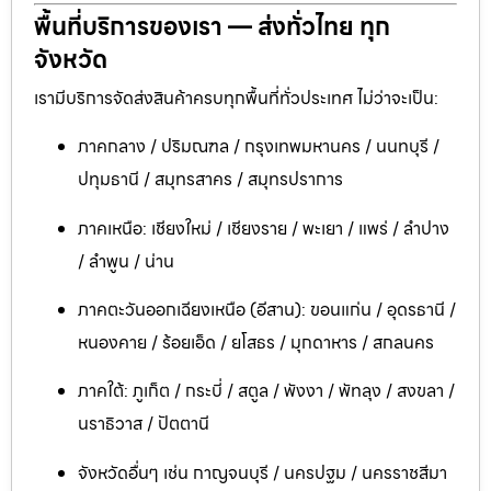
พื้นที่บริการของเรา — ส่งทั่วไทย ทุก
จังหวัด
เรามีบริการจัดส่งสินค้าครบทุกพื้นที่ทั่วประเทศ ไม่ว่าจะเป็น:
ภาคกลาง / ปริมณฑล / กรุงเทพมหานคร / นนทบุรี /
ปทุมธานี / สมุทรสาคร / สมุทรปราการ
ภาคเหนือ: เชียงใหม่ / เชียงราย / พะเยา / แพร่ / ลำปาง
/ ลำพูน / น่าน
ภาคตะวันออกเฉียงเหนือ (อีสาน): ขอนแก่น / อุดรธานี /
หนองคาย / ร้อยเอ็ด / ยโสธร / มุกดาหาร / สกลนคร
ภาคใต้: ภูเก็ต / กระบี่ / สตูล / พังงา / พัทลุง / สงขลา /
นราธิวาส / ปัตตานี
จังหวัดอื่นๆ เช่น กาญจนบุรี / นครปฐม / นครราชสีมา