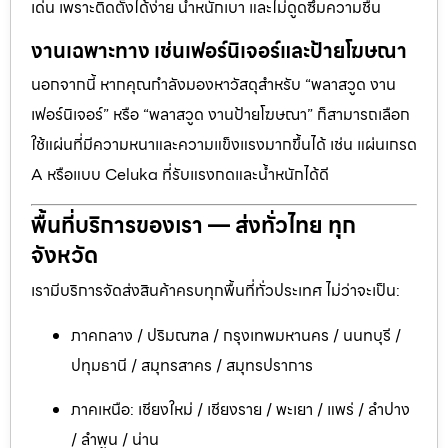
เด่น เพราะติดตั้งได้ง่าย น้ำหนักเบา และไม่ดูดซึมความชื้น
งานเฉพาะทาง เช่นเฟอร์นิเจอร์และป้ายโฆษณา
นอกจากนี้ หากคุณกำลังมองหาวัสดุสำหรับ “พลาสวูด งาน
เฟอร์นิเจอร์” หรือ “พลาสวูด งานป้ายโฆษณา” ก็สามารถเลือก
ใช้แผ่นที่มีความหนาและความแข็งแรงมากขึ้นได้ เช่น แผ่นเกรด
A หรือแบบ Celuka ที่รับแรงกดและน้ำหนักได้ดี
พื้นที่บริการของเรา — ส่งทั่วไทย ทุก
จังหวัด
เรามีบริการจัดส่งสินค้าครบทุกพื้นที่ทั่วประเทศ ไม่ว่าจะเป็น:
ภาคกลาง / ปริมณฑล / กรุงเทพมหานคร / นนทบุรี /
ปทุมธานี / สมุทรสาคร / สมุทรปราการ
ภาคเหนือ: เชียงใหม่ / เชียงราย / พะเยา / แพร่ / ลำปาง
/ ลำพูน / น่าน