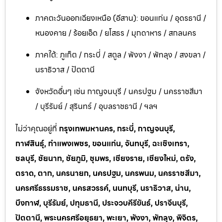
ภาคตะวันออกเฉียงเหนือ (อีสาน): ขอนแก่น / อุดรธานี /
หนองคาย / ร้อยเอ็ด / ยโสธร / มุกดาหาร / สกลนคร
ภาคใต้: ภูเก็ต / กระบี่ / สตูล / พังงา / พัทลุง / สงขลา /
นราธิวาส / ปัตตานี
จังหวัดอื่นๆ เช่น กาญจนบุรี / นครปฐม / นครราชสีมา
/ บุรีรัมย์ / สุรินทร์ / อุบลราชธานี / ฯลฯ
ไม่ว่าคุณอยู่ที่
กรุงเทพมหานคร, กระบี่, กาญจนบุรี,
กาฬสินธุ์, กำแพงเพชร, ขอนแก่น, จันทบุรี, ฉะเชิงเทรา,
ชลบุรี, ชัยนาท, ชัยภูมิ, ชุมพร, เชียงราย, เชียงใหม่, ตรัง,
ตราด, ตาก, นครนายก, นครปฐม, นครพนม, นครราชสีมา,
นครศรีธรรมราช, นครสวรรค์, นนทบุรี, นราธิวาส, น่าน,
บึงกาฬ, บุรีรัมย์, ปทุมธานี, ประจวบคีรีขันธ์, ปราจีนบุรี,
ปัตตานี, พระนครศรีอยุธยา, พะเยา, พังงา, พัทลุง, พิจิตร,