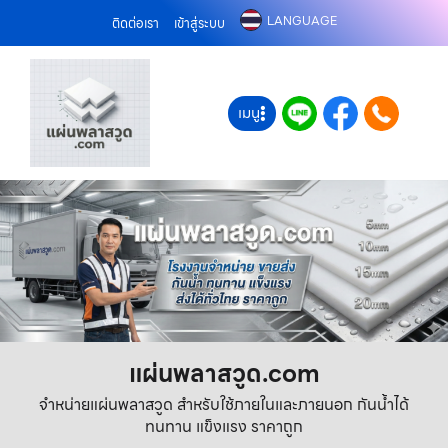
LANGUAGE
ติดต่อเรา
เข้าสู่ระบบ
เมนู
แผ่นพลาสวูด.com
จำหน่ายแผ่นพลาสวูด สำหรับใช้ภายในและภายนอก กันน้ำได้
ทนทาน แข็งแรง ราคาถูก