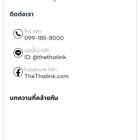
ติดต่อเรา
โทร คลิก
099-185-8000
แอดไลน์ คลิก
ID: @thethailink
Facebook คลิก
TheThailink.com
บทความที่คล้ายกัน