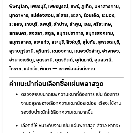
พิษณุโลก, เพชรบุรี, เพชรบูรณ์, แพร่, ภูเก็ต, มหาสารคาม,
มุกดาหาร, แม่ฮ่องสอน, ยโสธร, ยะลา, ร้อยเอ็ด, ระนอง,
ระยอง, ราชบุรี, ลพบุรี, ลำปาง, ลำพูน, เลย, ศรีสะเกษ,
สกลนคร, สงขลา, สตูล, สมุทรปราการ, สมุทรสงคราม,
สมุทรสาคร, สระแก้ว, สระบุรี, สิงห์บุรี, สุโขทัย, สุพรรณบุรี,
สุราษฎร์ธานี, สุรินทร์, หนองคาย, หนองบัวลำภู, อ่างทอง,
อำนาจเจริญ, อุดรธานี, อุตรดิตถ์, อุทัยธานี, อุบลธานี,
โคราช, แปดริ้ว, พัทยา — เราพร้อมส่งถึงคุณ
คำแนะนำก่อนเลือกซื้อแผ่นพลาสวูด
ตรวจสอบขนาดและความหนาที่ต้องการ เช่น ต้องการ
งานฉลุลายอาจเลือกความหนาน้อยหน่อย หรือจะใช้งาน
รองรับน้ำหนักให้เลือกความหนามากขึ้น
เลือกสีให้เหมาะกับงาน เช่น แผ่นพลาสวูด สีขาว หากจะ