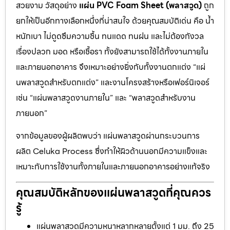
สวยงาม วัสดุอย่าง
แผ่น PVC Foam Sheet (พลาสวูด)
ถูก
ยกให้เป็นอีกทางเลือกหนึ่งที่น่าสนใจ ด้วยคุณสมบัติเด่น คือ น้ำ
หนักเบา ไม่ดูดซึมความชื้น ทนแดด ทนฝน และไม่ต้องกังวล
เรื่องปลวก มอด หรือเชื้อรา ทั้งยังสามารถใช้ได้ทั้งงานภายใน
และภายนอกอาคาร จึงเหมาะอย่างยิ่งกับทั้งงานตกแต่ง “แผ่
นพลาสวูดสำหรับตกแต่ง” และงานโครงสร้างหรือเฟอร์นิเจอร์
เช่น “แผ่นพลาสวูดงานภายใน” และ “พลาสวูดสำหรับงาน
ภายนอก”
จากข้อมูลของผู้ผลิตพบว่า แผ่นพลาสวูดผ่านกระบวนการ
ผลิต Celuka Process ซึ่งทำให้ผิวด้านนอกมีความแข็งและ
เหมาะกับการใช้งานทั้งภายในและภายนอกอาคารอย่างแท้จริง
คุณสมบัติหลักของแผ่นพลาสวูดที่คุณควร
รู้
แผ่นพลาสวูดมีความหนาหลากหลายตั้งแต่ 1 มม. ถึง 25