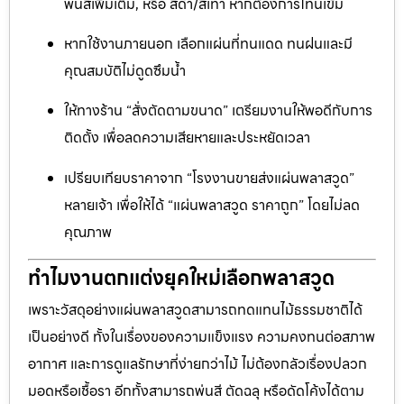
พ่นสีเพิ่มเติม, หรือ สีดำ/สีเทา หากต้องการโทนเข้ม
หากใช้งานภายนอก เลือกแผ่นที่ทนแดด ทนฝนและมี
คุณสมบัติไม่ดูดซึมน้ำ
ให้ทางร้าน “สั่งตัดตามขนาด” เตรียมงานให้พอดีกับการ
ติดตั้ง เพื่อลดความเสียหายและประหยัดเวลา
เปรียบเทียบราคาจาก “โรงงานขายส่งแผ่นพลาสวูด”
หลายเจ้า เพื่อให้ได้ “แผ่นพลาสวูด ราคาถูก” โดยไม่ลด
คุณภาพ
ทำไมงานตกแต่งยุคใหม่เลือกพลาสวูด
เพราะวัสดุอย่างแผ่นพลาสวูดสามารถทดแทนไม้ธรรมชาติได้
เป็นอย่างดี ทั้งในเรื่องของความแข็งแรง ความคงทนต่อสภาพ
อากาศ และการดูแลรักษาที่ง่ายกว่าไม้ ไม่ต้องกลัวเรื่องปลวก
มอดหรือเชื้อรา อีกทั้งสามารถพ่นสี ตัดฉลุ หรือดัดโค้งได้ตาม