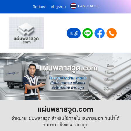
LANGUAGE
ติดต่อเรา
เข้าสู่ระบบ
เมนู
แผ่นพลาสวูด.com
จำหน่ายแผ่นพลาสวูด สำหรับใช้ภายในและภายนอก กันน้ำได้
ทนทาน แข็งแรง ราคาถูก