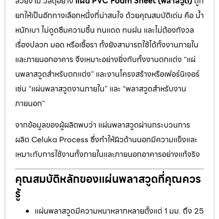
สวยงาม วัสดุอย่าง
แผ่น PVC Foam Sheet (พลาสวูด)
ถูก
ยกให้เป็นอีกทางเลือกหนึ่งที่น่าสนใจ ด้วยคุณสมบัติเด่น คือ น้ำ
หนักเบา ไม่ดูดซึมความชื้น ทนแดด ทนฝน และไม่ต้องกังวล
เรื่องปลวก มอด หรือเชื้อรา ทั้งยังสามารถใช้ได้ทั้งงานภายใน
และภายนอกอาคาร จึงเหมาะอย่างยิ่งกับทั้งงานตกแต่ง “แผ่
นพลาสวูดสำหรับตกแต่ง” และงานโครงสร้างหรือเฟอร์นิเจอร์
เช่น “แผ่นพลาสวูดงานภายใน” และ “พลาสวูดสำหรับงาน
ภายนอก”
จากข้อมูลของผู้ผลิตพบว่า แผ่นพลาสวูดผ่านกระบวนการ
ผลิต Celuka Process ซึ่งทำให้ผิวด้านนอกมีความแข็งและ
เหมาะกับการใช้งานทั้งภายในและภายนอกอาคารอย่างแท้จริง
คุณสมบัติหลักของแผ่นพลาสวูดที่คุณควร
รู้
แผ่นพลาสวูดมีความหนาหลากหลายตั้งแต่ 1 มม. ถึง 25