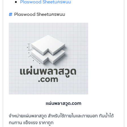
Plaswood Sheetนครพนม
Plaswood Sheetนครพนม
แผ่นพลาสวูด.com
จำหน่ายแผ่นพลาสวูด สำหรับใช้ภายในและภายนอก กันน้ำได้
ทนทาน แข็งแรง ราคาถูก