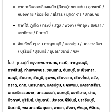
ภาคตะวันออกเฉียงเหนือ (อีสาน): ขอนแก่น / อุดรธานี /
หนองคาย / ร้อยเอ็ด / ยโสธร / มุกดาหาร / สกลนคร
ภาคใต้: ภูเก็ต / กระบี่ / สตูล / พังงา / พัทลุง / สงขลา /
นราธิวาส / ปัตตานี
จังหวัดอื่นๆ เช่น กาญจนบุรี / นครปฐม / นครราชสีมา
/ บุรีรัมย์ / สุรินทร์ / อุบลราชธานี / ฯลฯ
ไม่ว่าคุณอยู่ที่
กรุงเทพมหานคร, กระบี่, กาญจนบุรี,
กาฬสินธุ์, กำแพงเพชร, ขอนแก่น, จันทบุรี, ฉะเชิงเทรา,
ชลบุรี, ชัยนาท, ชัยภูมิ, ชุมพร, เชียงราย, เชียงใหม่, ตรัง,
ตราด, ตาก, นครนายก, นครปฐม, นครพนม, นครราชสีมา,
นครศรีธรรมราช, นครสวรรค์, นนทบุรี, นราธิวาส, น่าน,
บึงกาฬ, บุรีรัมย์, ปทุมธานี, ประจวบคีรีขันธ์, ปราจีนบุรี,
ปัตตานี, พระนครศรีอยุธยา, พะเยา, พังงา, พัทลุง, พิจิตร,