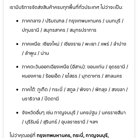
เรามีบริการจัดส่งสินค้าครบทุกพื้นที่ทั่วประเทศ ไม่ว่าจะเป็น:
ภาคกลาง / ปริมณฑล / กรุงเทพมหานคร / นนทบุรี /
ปทุมธานี / สมุทรสาคร / สมุทรปราการ
ภาคเหนือ: เชียงใหม่ / เชียงราย / พะเยา / แพร่ / ลำปาง
/ ลำพูน / น่าน
ภาคตะวันออกเฉียงเหนือ (อีสาน): ขอนแก่น / อุดรธานี /
หนองคาย / ร้อยเอ็ด / ยโสธร / มุกดาหาร / สกลนคร
ภาคใต้: ภูเก็ต / กระบี่ / สตูล / พังงา / พัทลุง / สงขลา /
นราธิวาส / ปัตตานี
จังหวัดอื่นๆ เช่น กาญจนบุรี / นครปฐม / นครราชสีมา
/ บุรีรัมย์ / สุรินทร์ / อุบลราชธานี / ฯลฯ
ไม่ว่าคุณอยู่ที่
กรุงเทพมหานคร, กระบี่, กาญจนบุรี,