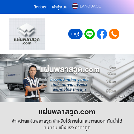
LANGUAGE
ติดต่อเรา
เข้าสู่ระบบ
เมนู
แผ่นพลาสวูด.com
จำหน่ายแผ่นพลาสวูด สำหรับใช้ภายในและภายนอก กันน้ำได้
ทนทาน แข็งแรง ราคาถูก