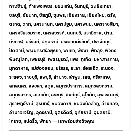
กาฬสินธุ์, กำแพงเพชร, ขอนแก่น, จันทบุรี, ฉะเชิงเทรา,
ชลบุรี, ชัยนาท, ชัยภูมิ, ชุมพร, เชียงราย, เชียงใหม่, ตรัง,
ตราด, ตาก, นครนายก, นครปฐม, นครพนม, นครราชสีมา,
นครศรีธรรมราช, นครสวรรค์, นนทบุรี, นราธิวาส, น่าน,
บึงกาฬ, บุรีรัมย์, ปทุมธานี, ประจวบคีรีขันธ์, ปราจีนบุรี,
ปัตตานี, พระนครศรีอยุธยา, พะเยา, พังงา, พัทลุง, พิจิตร,
พิษณุโลก, เพชรบุรี, เพชรบูรณ์, แพร่, ภูเก็ต, มหาสารคาม,
มุกดาหาร, แม่ฮ่องสอน, ยโสธร, ยะลา, ร้อยเอ็ด, ระนอง,
ระยอง, ราชบุรี, ลพบุรี, ลำปาง, ลำพูน, เลย, ศรีสะเกษ,
สกลนคร, สงขลา, สตูล, สมุทรปราการ, สมุทรสงคราม,
สมุทรสาคร, สระแก้ว, สระบุรี, สิงห์บุรี, สุโขทัย, สุพรรณบุรี,
สุราษฎร์ธานี, สุรินทร์, หนองคาย, หนองบัวลำภู, อ่างทอง,
อำนาจเจริญ, อุดรธานี, อุตรดิตถ์, อุทัยธานี, อุบลธานี,
โคราช, แปดริ้ว, พัทยา — เราพร้อมส่งถึงคุณ