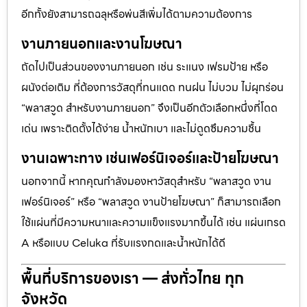
อีกทั้งยังสามารถฉลุหรือพ่นสีเพิ่มได้ตามความต้องการ
งานภายนอกและงานโฆษณา
ถัดไปเป็นส่วนของงานภายนอก เช่น ระแนง เฟรมป้าย หรือ
ผนังต่อเติม ที่ต้องการวัสดุที่ทนแดด ทนฝน ไม่บวม ไม่ผุกร่อน
“พลาสวูด สำหรับงานภายนอก” จึงเป็นอีกตัวเลือกหนึ่งที่โดด
เด่น เพราะติดตั้งได้ง่าย น้ำหนักเบา และไม่ดูดซึมความชื้น
งานเฉพาะทาง เช่นเฟอร์นิเจอร์และป้ายโฆษณา
นอกจากนี้ หากคุณกำลังมองหาวัสดุสำหรับ “พลาสวูด งาน
เฟอร์นิเจอร์” หรือ “พลาสวูด งานป้ายโฆษณา” ก็สามารถเลือก
ใช้แผ่นที่มีความหนาและความแข็งแรงมากขึ้นได้ เช่น แผ่นเกรด
A หรือแบบ Celuka ที่รับแรงกดและน้ำหนักได้ดี
พื้นที่บริการของเรา — ส่งทั่วไทย ทุก
จังหวัด