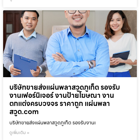
บริษัทขายส่งแผ่นพลาสวูดภูเก็ต รองรับ
งานเฟอร์นิเจอร์ งานป้ายโฆษณา งาน
ตกแต่งครบวงจร ราคาถูก แผ่นพลา
สวูด.com
บริษัทขายส่งแผ่นพลาสวูดภูเก็ต รองรับงานเ
ดูเพิ่มเติม »