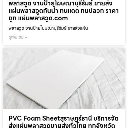
พลาสวูด งานป้ายโฆษณาบุรีรัมย์ ขายส่ง
แผ่นพลาสวูดกันน้ำ ทนแดด ทนปลวก ราคา
ถูก แผ่นพลาสวูด.com
พลาสวูด งานป้ายโฆษณาบุรีรัมย์ ขายส่งแผ่น
ดูเพิ่มเติม »
PVC Foam Sheetสุราษฎร์ธานี บริการจัด
ส่งแผ่นพลาสวูดขายส่งทั่วไทย ทุกจังหวัด