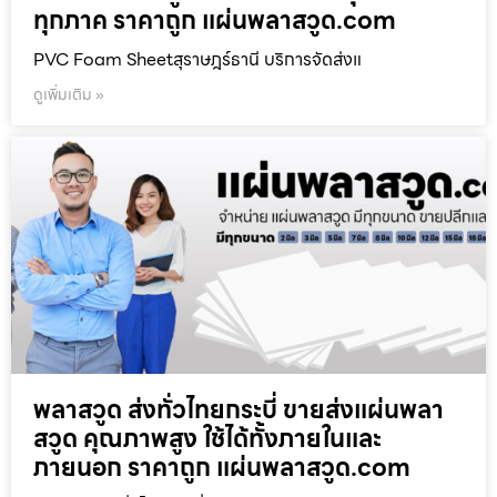
ทุกภาค ราคาถูก แผ่นพลาสวูด.com
PVC Foam Sheetสุราษฎร์ธานี บริการจัดส่งแ
ดูเพิ่มเติม »
พลาสวูด ส่งทั่วไทยกระบี่ ขายส่งแผ่นพลา
สวูด คุณภาพสูง ใช้ได้ทั้งภายในและ
ภายนอก ราคาถูก แผ่นพลาสวูด.com