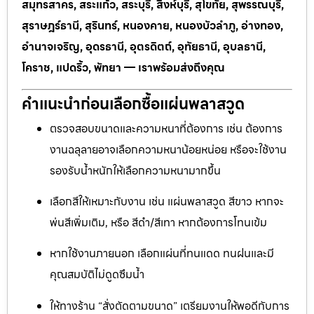
สมุทรสาคร, สระแก้ว, สระบุรี, สิงห์บุรี, สุโขทัย, สุพรรณบุรี,
สุราษฎร์ธานี, สุรินทร์, หนองคาย, หนองบัวลำภู, อ่างทอง,
อำนาจเจริญ, อุดรธานี, อุตรดิตถ์, อุทัยธานี, อุบลธานี,
โคราช, แปดริ้ว, พัทยา — เราพร้อมส่งถึงคุณ
คำแนะนำก่อนเลือกซื้อแผ่นพลาสวูด
ตรวจสอบขนาดและความหนาที่ต้องการ เช่น ต้องการ
งานฉลุลายอาจเลือกความหนาน้อยหน่อย หรือจะใช้งาน
รองรับน้ำหนักให้เลือกความหนามากขึ้น
เลือกสีให้เหมาะกับงาน เช่น แผ่นพลาสวูด สีขาว หากจะ
พ่นสีเพิ่มเติม, หรือ สีดำ/สีเทา หากต้องการโทนเข้ม
หากใช้งานภายนอก เลือกแผ่นที่ทนแดด ทนฝนและมี
คุณสมบัติไม่ดูดซึมน้ำ
ให้ทางร้าน “สั่งตัดตามขนาด” เตรียมงานให้พอดีกับการ