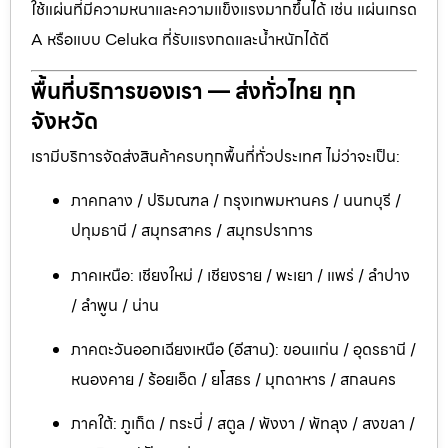
ใช้แผ่นที่มีความหนาและความแข็งแรงมากขึ้นได้ เช่น แผ่นเกรด
A หรือแบบ Celuka ที่รับแรงกดและน้ำหนักได้ดี
พื้นที่บริการของเรา — ส่งทั่วไทย ทุก
จังหวัด
เรามีบริการจัดส่งสินค้าครบทุกพื้นที่ทั่วประเทศ ไม่ว่าจะเป็น:
ภาคกลาง / ปริมณฑล / กรุงเทพมหานคร / นนทบุรี /
ปทุมธานี / สมุทรสาคร / สมุทรปราการ
ภาคเหนือ: เชียงใหม่ / เชียงราย / พะเยา / แพร่ / ลำปาง
/ ลำพูน / น่าน
ภาคตะวันออกเฉียงเหนือ (อีสาน): ขอนแก่น / อุดรธานี /
หนองคาย / ร้อยเอ็ด / ยโสธร / มุกดาหาร / สกลนคร
ภาคใต้: ภูเก็ต / กระบี่ / สตูล / พังงา / พัทลุง / สงขลา /