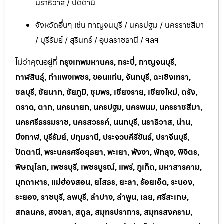
นราธิวาส / ปัตตานี
จังหวัดอื่นๆ เช่น กาญจนบุรี / นครปฐม / นครราชสีมา
/ บุรีรัมย์ / สุรินทร์ / อุบลราชธานี / ฯลฯ
ไม่ว่าคุณอยู่ที่
กรุงเทพมหานคร, กระบี่, กาญจนบุรี,
กาฬสินธุ์, กำแพงเพชร, ขอนแก่น, จันทบุรี, ฉะเชิงเทรา,
ชลบุรี, ชัยนาท, ชัยภูมิ, ชุมพร, เชียงราย, เชียงใหม่, ตรัง,
ตราด, ตาก, นครนายก, นครปฐม, นครพนม, นครราชสีมา,
นครศรีธรรมราช, นครสวรรค์, นนทบุรี, นราธิวาส, น่าน,
บึงกาฬ, บุรีรัมย์, ปทุมธานี, ประจวบคีรีขันธ์, ปราจีนบุรี,
ปัตตานี, พระนครศรีอยุธยา, พะเยา, พังงา, พัทลุง, พิจิตร,
พิษณุโลก, เพชรบุรี, เพชรบูรณ์, แพร่, ภูเก็ต, มหาสารคาม,
มุกดาหาร, แม่ฮ่องสอน, ยโสธร, ยะลา, ร้อยเอ็ด, ระนอง,
ระยอง, ราชบุรี, ลพบุรี, ลำปาง, ลำพูน, เลย, ศรีสะเกษ,
สกลนคร, สงขลา, สตูล, สมุทรปราการ, สมุทรสงคราม,