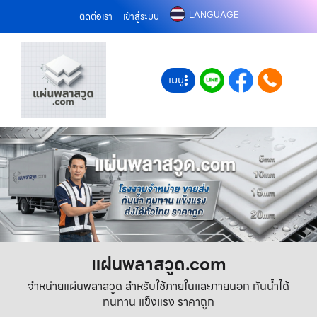
LANGUAGE
ติดต่อเรา
เข้าสู่ระบบ
เมนู
แผ่นพลาสวูด.com
จำหน่ายแผ่นพลาสวูด สำหรับใช้ภายในและภายนอก กันน้ำได้
ทนทาน แข็งแรง ราคาถูก