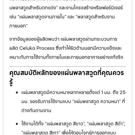
นพลาสวูดสำหรับตกแต่ง” และงานโครงสร้างหรือเฟอร์นิเจอร์
เช่น “แผ่นพลาสวูดงานภายใน” และ “พลาสวูดสำหรับงาน
ภายนอก”
จากข้อมูลของผู้ผลิตพบว่า แผ่นพลาสวูดผ่านกระบวนการ
ผลิต Celuka Process ซึ่งทำให้ผิวด้านนอกมีความแข็งและ
เหมาะกับการใช้งานทั้งภายในและภายนอกอาคารอย่างแท้จริง
คุณสมบัติหลักของแผ่นพลาสวูดที่คุณควร
รู้
แผ่นพลาสวูดมีความหนาหลากหลายตั้งแต่ 1 มม. ถึง 25
มม. รองรับการใช้งานแบบ “แผ่นพลาสวูด ความหนา” ที่
ต่างกันตามงาน
ใช้งานได้ทั้ง “แผ่นพลาสวูด สีขาว”, “แผ่นพลาสวูด สีดำ”,
“แผ่นพลาสวูด สีเทา” เพื่อให้ตอบโจทย์การออกแบบ