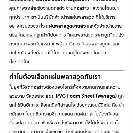
คุณภาพสูงสำหรับงานตกแต่ง งานก่อสร้าง และงานโฆษณา
ทุกประเภท เราเป็นบริษัทจำหน่ายแผ่นพลาสวูด ที่ให้บริการ
อย่างครบวงจร ทั้ง
แผ่นพลาสวูดขายส่ง
และจัดจำหน่ายราย
ย่อย โดยเฉพาะลูกค้าที่ต้องการ “แผ่นพลาสวูด ราคาถูก” แต่ยัง
คงคุณภาพระดับเกรด A พร้อมบริการ “แผ่นพลาสวูดขายส่ง
ทั่วไทย” ส่งถึงมือคุณได้ไม่ว่าคุณอยู่ในจังหวัดใดของ
ประเทศไทย
ทำไมต้องเลือกแผ่นพลาสวูดกับเรา
ในยุคที่วัสดุก่อสร้างต้องตอบโจทย์ทั้งความทนทานและความ
สวยงาม วัสดุอย่าง
แผ่น PVC Foam Sheet (พลาสวูด)
ถูก
ยกให้เป็นอีกทางเลือกหนึ่งที่น่าสนใจ ด้วยคุณสมบัติเด่น คือ น้ำ
หนักเบา ไม่ดูดซึมความชื้น ทนแดด ทนฝน และไม่ต้องกังวล
เรื่องปลวก มอด หรือเชื้อรา ทั้งยังสามารถใช้ได้ทั้งงานภายใน
และภายนอกอาคาร จึงเหมาะอย่างยิ่งกับทั้งงานตกแต่ง “แผ่