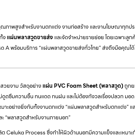
คุณภาพสูงสำหรับงานตกแต่ง งานก่อสร้าง และงานโฆษณาทุกประ
ทั้ง
แผ่นพลาสวูดขายส่ง
และจัดจำหน่ายรายย่อย โดยเฉพาะลูกค้า
 A พร้อมบริการ “แผ่นพลาสวูดขายส่งทั่วไทย” ส่งถึงมือคุณได้ไ
มสวยงาม วัสดุอย่าง
แผ่น PVC Foam Sheet (พลาสวูด)
ถูกยก
 ไม่ดูดซึมความชื้น ทนแดด ทนฝน และไม่ต้องกังวลเรื่องปลวก มอด ห
หมาะอย่างยิ่งกับทั้งงานตกแต่ง “แผ่นพลาสวูดสำหรับตกแต่ง” แ
” และ “พลาสวูดสำหรับงานภายนอก”
ต Celuka Process ซึ่งทำให้ผิวด้านนอกมีความแข็งและเหมาะก