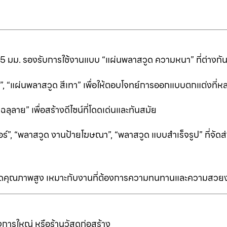
25 มม. รองรับการใช้งานแบบ “แผ่นพลาสวูด ความหนา” ที่ต่างก
ีดำ”, “แผ่นพลาสวูด สีเทา” เพื่อให้ตอบโจทย์การออกแบบตกแต่งที
ลาย” เพื่อสร้างดีไซน์ที่โดดเด่นและทันสมัย
ร์”, “พลาสวูด งานป้ายโฆษณา”, “พลาสวูด แบบสำเร็จรูป” ที่จัดส่
ป็นเกรดคุณภาพสูง เหมาะกับงานที่ต้องการความทนทานและความสวย
การใหญ่ หรือร้านวัสดุก่อสร้าง