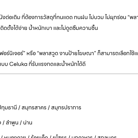
ต่อเติม ที่ต้องการวัสดุที่ทนแดด ทนฝน ไม่บวม ไม่ผุกร่อน “พล
ิดตั้งได้ง่าย น้ำหนักเบา และไม่ดูดซึมความชื้น
ร์นิเจอร์” หรือ “พลาสวูด งานป้ายโฆษณา” ก็สามารถเลือกใช้แผ่
บบ Celuka ที่รับแรงกดและน้ำหนักได้ดี
ทุมธานี / สมุทรสาคร / สมุทรปราการ
 / ลำพูน / น่าน
ี / หนองคาย / ร้อยเอ็ด / ยโสธร / มุกดาหาร / สกลนคร