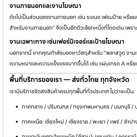
งานภายนอกและงานโฆษณา
ถัดไปเป็นส่วนของงานภายนอก เช่น ระแนง เฟรมป้าย หรือผนัง
สำหรับงานภายนอก” จึงเป็นอีกตัวเลือกหนึ่งที่โดดเด่น เพราะต
งานเฉพาะทาง เช่นเฟอร์นิเจอร์และป้ายโฆษณา
นอกจากนี้ หากคุณกำลังมองหาวัสดุสำหรับ “พลาสวูด งานเฟอ
ความหนาและความแข็งแรงมากขึ้นได้ เช่น แผ่นเกรด A หรือแ
พื้นที่บริการของเรา — ส่งทั่วไทย ทุกจังหวัด
เรามีบริการจัดส่งสินค้าครบทุกพื้นที่ทั่วประเทศ ไม่ว่าจะเป็น:
ภาคกลาง / ปริมณฑล / กรุงเทพมหานคร / นนทบุรี / ป
ภาคเหนือ: เชียงใหม่ / เชียงราย / พะเยา / แพร่ / ลำปาง
ภาคตะวันออกเฉียงเหนือ (อีสาน): ขอนแก่น / อุดรธาน