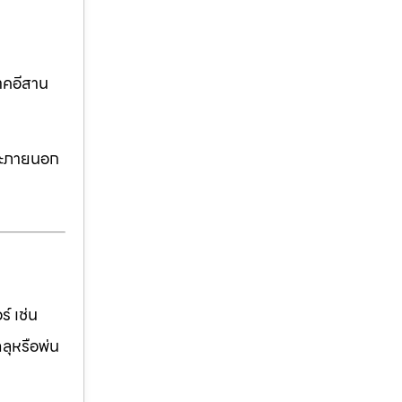
าคอีสาน
ละภายนอก
์ เช่น
ฉลุหรือพ่น