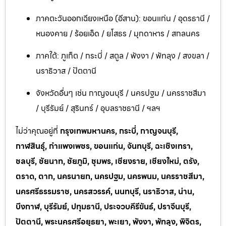
ภาคตะวันออกเฉียงเหนือ (อีสาน): ขอนแก่น / อุดรธานี /
หนองคาย / ร้อยเอ็ด / ยโสธร / มุกดาหาร / สกลนคร
ภาคใต้: ภูเก็ต / กระบี่ / สตูล / พังงา / พัทลุง / สงขลา /
นราธิวาส / ปัตตานี
จังหวัดอื่นๆ เช่น กาญจนบุรี / นครปฐม / นครราชสีมา
/ บุรีรัมย์ / สุรินทร์ / อุบลราชธานี / ฯลฯ
ไม่ว่าคุณอยู่ที่
กรุงเทพมหานคร, กระบี่, กาญจนบุรี,
กาฬสินธุ์, กำแพงเพชร, ขอนแก่น, จันทบุรี, ฉะเชิงเทรา,
ชลบุรี, ชัยนาท, ชัยภูมิ, ชุมพร, เชียงราย, เชียงใหม่, ตรัง,
ตราด, ตาก, นครนายก, นครปฐม, นครพนม, นครราชสีมา,
นครศรีธรรมราช, นครสวรรค์, นนทบุรี, นราธิวาส, น่าน,
บึงกาฬ, บุรีรัมย์, ปทุมธานี, ประจวบคีรีขันธ์, ปราจีนบุรี,
ปัตตานี, พระนครศรีอยุธยา, พะเยา, พังงา, พัทลุง, พิจิตร,