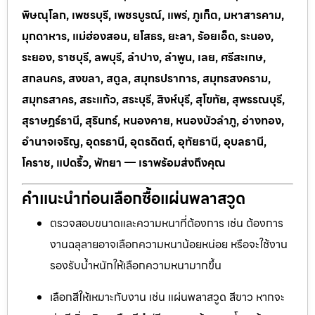
พิษณุโลก, เพชรบุรี, เพชรบูรณ์, แพร่, ภูเก็ต, มหาสารคาม,
มุกดาหาร, แม่ฮ่องสอน, ยโสธร, ยะลา, ร้อยเอ็ด, ระนอง,
ระยอง, ราชบุรี, ลพบุรี, ลำปาง, ลำพูน, เลย, ศรีสะเกษ,
สกลนคร, สงขลา, สตูล, สมุทรปราการ, สมุทรสงคราม,
สมุทรสาคร, สระแก้ว, สระบุรี, สิงห์บุรี, สุโขทัย, สุพรรณบุรี,
สุราษฎร์ธานี, สุรินทร์, หนองคาย, หนองบัวลำภู, อ่างทอง,
อำนาจเจริญ, อุดรธานี, อุตรดิตถ์, อุทัยธานี, อุบลธานี,
โคราช, แปดริ้ว, พัทยา — เราพร้อมส่งถึงคุณ
คำแนะนำก่อนเลือกซื้อแผ่นพลาสวูด
ตรวจสอบขนาดและความหนาที่ต้องการ เช่น ต้องการ
งานฉลุลายอาจเลือกความหนาน้อยหน่อย หรือจะใช้งาน
รองรับน้ำหนักให้เลือกความหนามากขึ้น
เลือกสีให้เหมาะกับงาน เช่น แผ่นพลาสวูด สีขาว หากจะ