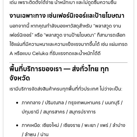
เด่น เพราะติดตั้งได้ง่าย น้ำหนักเบา และไม่ดูดซึมความชื้น
งานเฉพาะทาง เช่นเฟอร์นิเจอร์และป้ายโฆษณา
นอกจากนี้ หากคุณกำลังมองหาวัสดุสำหรับ “พลาสวูด งาน
เฟอร์นิเจอร์” หรือ “พลาสวูด งานป้ายโฆษณา” ก็สามารถเลือก
ใช้แผ่นที่มีความหนาและความแข็งแรงมากขึ้นได้ เช่น แผ่นเกรด
A หรือแบบ Celuka ที่รับแรงกดและน้ำหนักได้ดี
พื้นที่บริการของเรา — ส่งทั่วไทย ทุก
จังหวัด
เรามีบริการจัดส่งสินค้าครบทุกพื้นที่ทั่วประเทศ ไม่ว่าจะเป็น:
ภาคกลาง / ปริมณฑล / กรุงเทพมหานคร / นนทบุรี /
ปทุมธานี / สมุทรสาคร / สมุทรปราการ
ภาคเหนือ: เชียงใหม่ / เชียงราย / พะเยา / แพร่ / ลำปาง
/ ลำพูน / น่าน