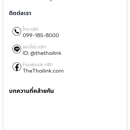
ติดต่อเรา
โทร คลิก
099-185-8000
แอดไลน์ คลิก
ID: @thethailink
Facebook คลิก
TheThailink.com
บทความที่คล้ายกัน