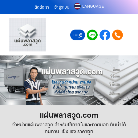
LANGUAGE
ติดต่อเรา
เข้าสู่ระบบ
เมนู
แผ่นพลาสวูด.com
จำหน่ายแผ่นพลาสวูด สำหรับใช้ภายในและภายนอก กันน้ำได้
ทนทาน แข็งแรง ราคาถูก