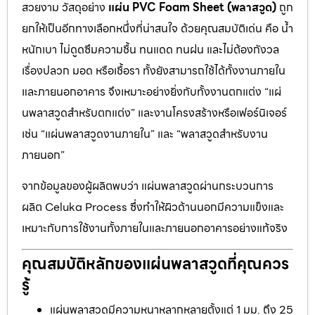
สวยงาม วัสดุอย่าง
แผ่น PVC Foam Sheet (พลาสวูด)
ถูก
ยกให้เป็นอีกทางเลือกหนึ่งที่น่าสนใจ ด้วยคุณสมบัติเด่น คือ น้ำ
หนักเบา ไม่ดูดซึมความชื้น ทนแดด ทนฝน และไม่ต้องกังวล
เรื่องปลวก มอด หรือเชื้อรา ทั้งยังสามารถใช้ได้ทั้งงานภายใน
และภายนอกอาคาร จึงเหมาะอย่างยิ่งกับทั้งงานตกแต่ง “แผ่
นพลาสวูดสำหรับตกแต่ง” และงานโครงสร้างหรือเฟอร์นิเจอร์
เช่น “แผ่นพลาสวูดงานภายใน” และ “พลาสวูดสำหรับงาน
ภายนอก”
จากข้อมูลของผู้ผลิตพบว่า แผ่นพลาสวูดผ่านกระบวนการ
ผลิต Celuka Process ซึ่งทำให้ผิวด้านนอกมีความแข็งและ
เหมาะกับการใช้งานทั้งภายในและภายนอกอาคารอย่างแท้จริง
คุณสมบัติหลักของแผ่นพลาสวูดที่คุณควร
รู้
แผ่นพลาสวูดมีความหนาหลากหลายตั้งแต่ 1 มม. ถึง 25