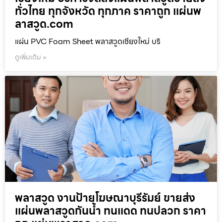
ทั่วไทย ทุกจังหวัด ทุกภาค ราคาถูก แผ่นพ
ลาสวูด.com
แผ่น PVC Foam Sheet พลาสวูดเชียงใหม่ บริ
ดูเพิ่มเติม »
พลาสวูด งานป้ายโฆษณาบุรีรัมย์ ขายส่ง
แผ่นพลาสวูดกันน้ำ ทนแดด ทนปลวก ราคา