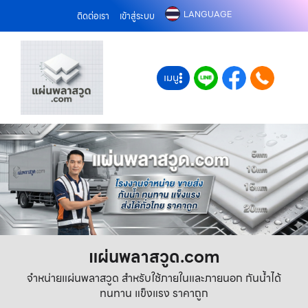
LANGUAGE
ติดต่อเรา
เข้าสู่ระบบ
เมนู
แผ่นพลาสวูด.com
จำหน่ายแผ่นพลาสวูด สำหรับใช้ภายในและภายนอก กันน้ำได้
ทนทาน แข็งแรง ราคาถูก