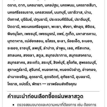
ตราด, ตาก, นครนายก, นครปฐม, นครพนม, นครราชสีมา,
นครศรีธรรมราช, นครสวรรค์, นนทบุรี, นราธิวาส, น่าน,
บึงกาฬ, บุรีรัมย์, ปทุมธานี, ประจวบคีรีขันธ์, ปราจีนบุรี,
ปัตตานี, พระนครศรีอยุธยา, พะเยา, พังงา, พัทลุง, พิจิตร,
พิษณุโลก, เพชรบุรี, เพชรบูรณ์, แพร่, ภูเก็ต, มหาสารคาม,
มุกดาหาร, แม่ฮ่องสอน, ยโสธร, ยะลา, ร้อยเอ็ด, ระนอง,
ระยอง, ราชบุรี, ลพบุรี, ลำปาง, ลำพูน, เลย, ศรีสะเกษ,
สกลนคร, สงขลา, สตูล, สมุทรปราการ, สมุทรสงคราม,
สมุทรสาคร, สระแก้ว, สระบุรี, สิงห์บุรี, สุโขทัย, สุพรรณบุรี,
สุราษฎร์ธานี, สุรินทร์, หนองคาย, หนองบัวลำภู, อ่างทอง,
อำนาจเจริญ, อุดรธานี, อุตรดิตถ์, อุทัยธานี, อุบลธานี,
โคราช, แปดริ้ว, พัทยา — เราพร้อมส่งถึงคุณ
คำแนะนำก่อนเลือกซื้อแผ่นพลาสวูด
ตรวจสอบขนาดและความหนาที่ต้องการ เช่น ต้องการ