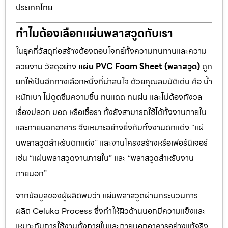
ประเทศไทย
ทำไมต้องเลือกแผ่นพลาสวูดกับเรา
ในยุคที่วัสดุก่อสร้างต้องตอบโจทย์ทั้งความทนทานและความ
สวยงาม วัสดุอย่าง
แผ่น PVC Foam Sheet (พลาสวูด)
ถูก
ยกให้เป็นอีกทางเลือกหนึ่งที่น่าสนใจ ด้วยคุณสมบัติเด่น คือ น้ำ
หนักเบา ไม่ดูดซึมความชื้น ทนแดด ทนฝน และไม่ต้องกังวล
เรื่องปลวก มอด หรือเชื้อรา ทั้งยังสามารถใช้ได้ทั้งงานภายใน
และภายนอกอาคาร จึงเหมาะอย่างยิ่งกับทั้งงานตกแต่ง “แผ่
นพลาสวูดสำหรับตกแต่ง” และงานโครงสร้างหรือเฟอร์นิเจอร์
เช่น “แผ่นพลาสวูดงานภายใน” และ “พลาสวูดสำหรับงาน
ภายนอก”
จากข้อมูลของผู้ผลิตพบว่า แผ่นพลาสวูดผ่านกระบวนการ
ผลิต Celuka Process ซึ่งทำให้ผิวด้านนอกมีความแข็งและ
เหมาะกับการใช้งานทั้งภายในและภายนอกอาคารอย่างแท้จริง