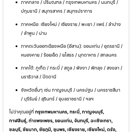
ภาคกลาง / ปริมณฑล / กรุงเทพมหานคร / นนทบุรี /
ปทุมธานี / สมุทรสาคร / สมุทรปราการ
ภาคเหนือ: เชียงใหม่ / เชียงราย / พะเยา / แพร่ / ลำปาง
/ ลำพูน / น่าน
ภาคตะวันออกเฉียงเหนือ (อีสาน): ขอนแก่น / อุดรธานี /
หนองคาย / ร้อยเอ็ด / ยโสธร / มุกดาหาร / สกลนคร
ภาคใต้: ภูเก็ต / กระบี่ / สตูล / พังงา / พัทลุง / สงขลา /
นราธิวาส / ปัตตานี
จังหวัดอื่นๆ เช่น กาญจนบุรี / นครปฐม / นครราชสีมา
/ บุรีรัมย์ / สุรินทร์ / อุบลราชธานี / ฯลฯ
ไม่ว่าคุณอยู่ที่
กรุงเทพมหานคร, กระบี่, กาญจนบุรี,
กาฬสินธุ์, กำแพงเพชร, ขอนแก่น, จันทบุรี, ฉะเชิงเทรา,
ชลบุรี, ชัยนาท, ชัยภูมิ, ชุมพร, เชียงราย, เชียงใหม่, ตรัง,