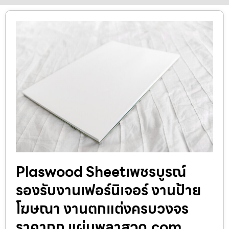
Plaswood Sheetเพชรบูรณ์
รองรับงานเฟอร์นิเจอร์ งานป้าย
โฆษณา งานตกแต่งครบวงจร
ราคาถูก แผ่นพลาสวูด.com