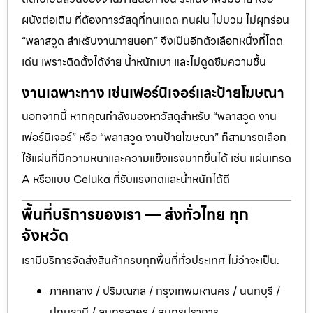
ผนังต่อเติม ที่ต้องการวัสดุที่ทนแดด ทนฝน ไม่บวม ไม่ผุกร่อน
“พลาสวูด สำหรับงานภายนอก” จึงเป็นอีกตัวเลือกหนึ่งที่โดด
เด่น เพราะติดตั้งได้ง่าย น้ำหนักเบา และไม่ดูดซึมความชื้น
งานเฉพาะทาง เช่นเฟอร์นิเจอร์และป้ายโฆษณา
นอกจากนี้ หากคุณกำลังมองหาวัสดุสำหรับ “พลาสวูด งาน
เฟอร์นิเจอร์” หรือ “พลาสวูด งานป้ายโฆษณา” ก็สามารถเลือก
ใช้แผ่นที่มีความหนาและความแข็งแรงมากขึ้นได้ เช่น แผ่นเกรด
A หรือแบบ Celuka ที่รับแรงกดและน้ำหนักได้ดี
พื้นที่บริการของเรา — ส่งทั่วไทย ทุก
จังหวัด
เรามีบริการจัดส่งสินค้าครบทุกพื้นที่ทั่วประเทศ ไม่ว่าจะเป็น:
ภาคกลาง / ปริมณฑล / กรุงเทพมหานคร / นนทบุรี /
ปทุมธานี / สมุทรสาคร / สมุทรปราการ