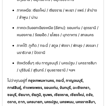
ภาคเหนือ: เชียงใหม่ / เชียงราย / พะเยา / แพร่ / ลำปาง
/ ลำพูน / น่าน
ภาคตะวันออกเฉียงเหนือ (อีสาน): ขอนแก่น / อุดรธานี /
หนองคาย / ร้อยเอ็ด / ยโสธร / มุกดาหาร / สกลนคร
ภาคใต้: ภูเก็ต / กระบี่ / สตูล / พังงา / พัทลุง / สงขลา /
นราธิวาส / ปัตตานี
จังหวัดอื่นๆ เช่น กาญจนบุรี / นครปฐม / นครราชสีมา
/ บุรีรัมย์ / สุรินทร์ / อุบลราชธานี / ฯลฯ
ไม่ว่าคุณอยู่ที่
กรุงเทพมหานคร, กระบี่, กาญจนบุรี,
กาฬสินธุ์, กำแพงเพชร, ขอนแก่น, จันทบุรี, ฉะเชิงเทรา,
ชลบุรี, ชัยนาท, ชัยภูมิ, ชุมพร, เชียงราย, เชียงใหม่, ตรัง,
ตราด, ตาก, นครนายก, นครปฐม, นครพนม, นครราชสีมา,