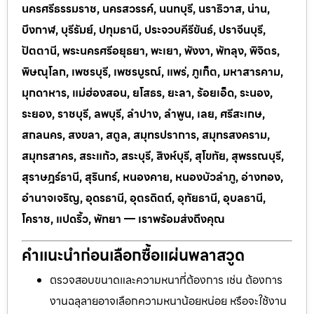
นครศรีธรรมราช, นครสวรรค์, นนทบุรี, นราธิวาส, น่าน,
บึงกาฬ, บุรีรัมย์, ปทุมธานี, ประจวบคีรีขันธ์, ปราจีนบุรี,
ปัตตานี, พระนครศรีอยุธยา, พะเยา, พังงา, พัทลุง, พิจิตร,
พิษณุโลก, เพชรบุรี, เพชรบูรณ์, แพร่, ภูเก็ต, มหาสารคาม,
มุกดาหาร, แม่ฮ่องสอน, ยโสธร, ยะลา, ร้อยเอ็ด, ระนอง,
ระยอง, ราชบุรี, ลพบุรี, ลำปาง, ลำพูน, เลย, ศรีสะเกษ,
สกลนคร, สงขลา, สตูล, สมุทรปราการ, สมุทรสงคราม,
สมุทรสาคร, สระแก้ว, สระบุรี, สิงห์บุรี, สุโขทัย, สุพรรณบุรี,
สุราษฎร์ธานี, สุรินทร์, หนองคาย, หนองบัวลำภู, อ่างทอง,
อำนาจเจริญ, อุดรธานี, อุตรดิตถ์, อุทัยธานี, อุบลธานี,
โคราช, แปดริ้ว, พัทยา — เราพร้อมส่งถึงคุณ
คำแนะนำก่อนเลือกซื้อแผ่นพลาสวูด
ตรวจสอบขนาดและความหนาที่ต้องการ เช่น ต้องการ
งานฉลุลายอาจเลือกความหนาน้อยหน่อย หรือจะใช้งาน