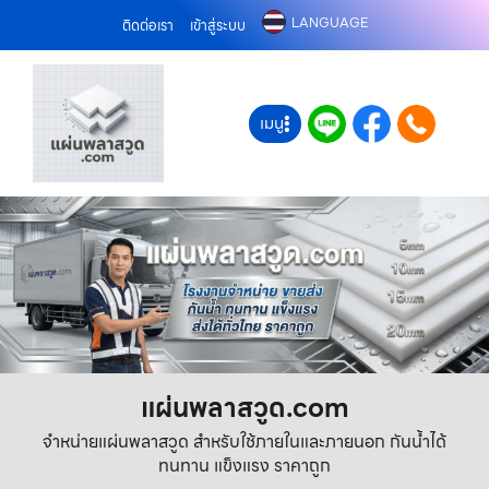
LANGUAGE
ติดต่อเรา
เข้าสู่ระบบ
เมนู
แผ่นพลาสวูด.com
จำหน่ายแผ่นพลาสวูด สำหรับใช้ภายในและภายนอก กันน้ำได้
ทนทาน แข็งแรง ราคาถูก