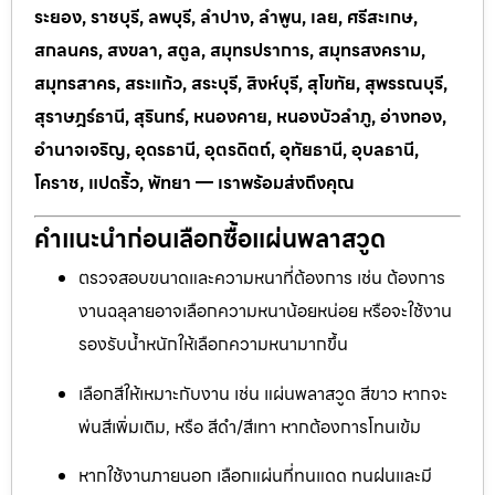
ระยอง, ราชบุรี, ลพบุรี, ลำปาง, ลำพูน, เลย, ศรีสะเกษ,
สกลนคร, สงขลา, สตูล, สมุทรปราการ, สมุทรสงคราม,
สมุทรสาคร, สระแก้ว, สระบุรี, สิงห์บุรี, สุโขทัย, สุพรรณบุรี,
สุราษฎร์ธานี, สุรินทร์, หนองคาย, หนองบัวลำภู, อ่างทอง,
อำนาจเจริญ, อุดรธานี, อุตรดิตถ์, อุทัยธานี, อุบลธานี,
โคราช, แปดริ้ว, พัทยา — เราพร้อมส่งถึงคุณ
คำแนะนำก่อนเลือกซื้อแผ่นพลาสวูด
ตรวจสอบขนาดและความหนาที่ต้องการ เช่น ต้องการ
งานฉลุลายอาจเลือกความหนาน้อยหน่อย หรือจะใช้งาน
รองรับน้ำหนักให้เลือกความหนามากขึ้น
เลือกสีให้เหมาะกับงาน เช่น แผ่นพลาสวูด สีขาว หากจะ
พ่นสีเพิ่มเติม, หรือ สีดำ/สีเทา หากต้องการโทนเข้ม
หากใช้งานภายนอก เลือกแผ่นที่ทนแดด ทนฝนและมี