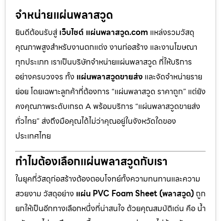
จำหน่ายแผ่นพลาสวูด
ยินดีต้อนรับสู่
เว็บไซต์ แผ่นพลาสวูด.com
แหล่งรวมวัสดุ
คุณภาพสูงสำหรับงานตกแต่ง งานก่อสร้าง และงานโฆษณา
ทุกประเภท เราเป็นบริษัทจำหน่ายแผ่นพลาสวูด ที่ให้บริการ
อย่างครบวงจร ทั้ง
แผ่นพลาสวูดขายส่ง
และจัดจำหน่ายราย
ย่อย โดยเฉพาะลูกค้าที่ต้องการ “แผ่นพลาสวูด ราคาถูก” แต่ยัง
คงคุณภาพระดับเกรด A พร้อมบริการ “แผ่นพลาสวูดขายส่ง
ทั่วไทย” ส่งถึงมือคุณได้ไม่ว่าคุณอยู่ในจังหวัดใดของ
ประเทศไทย
ทำไมต้องเลือกแผ่นพลาสวูดกับเรา
ในยุคที่วัสดุก่อสร้างต้องตอบโจทย์ทั้งความทนทานและความ
สวยงาม วัสดุอย่าง
แผ่น PVC Foam Sheet (พลาสวูด)
ถูก
ยกให้เป็นอีกทางเลือกหนึ่งที่น่าสนใจ ด้วยคุณสมบัติเด่น คือ น้ำ