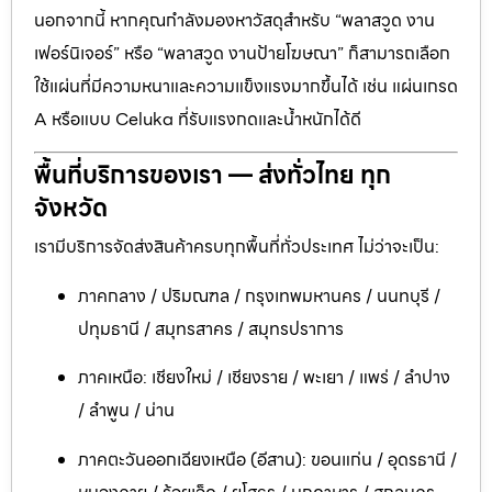
นอกจากนี้ หากคุณกำลังมองหาวัสดุสำหรับ “พลาสวูด งาน
เฟอร์นิเจอร์” หรือ “พลาสวูด งานป้ายโฆษณา” ก็สามารถเลือก
ใช้แผ่นที่มีความหนาและความแข็งแรงมากขึ้นได้ เช่น แผ่นเกรด
A หรือแบบ Celuka ที่รับแรงกดและน้ำหนักได้ดี
พื้นที่บริการของเรา — ส่งทั่วไทย ทุก
จังหวัด
เรามีบริการจัดส่งสินค้าครบทุกพื้นที่ทั่วประเทศ ไม่ว่าจะเป็น:
ภาคกลาง / ปริมณฑล / กรุงเทพมหานคร / นนทบุรี /
ปทุมธานี / สมุทรสาคร / สมุทรปราการ
ภาคเหนือ: เชียงใหม่ / เชียงราย / พะเยา / แพร่ / ลำปาง
/ ลำพูน / น่าน
ภาคตะวันออกเฉียงเหนือ (อีสาน): ขอนแก่น / อุดรธานี /