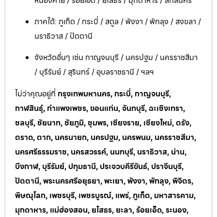
หนองคาย / ร้อยเอ็ด / ยโสธร / มุกดาหาร / สกลนคร
ภาคใต้: ภูเก็ต / กระบี่ / สตูล / พังงา / พัทลุง / สงขลา /
นราธิวาส / ปัตตานี
จังหวัดอื่นๆ เช่น กาญจนบุรี / นครปฐม / นครราชสีมา
/ บุรีรัมย์ / สุรินทร์ / อุบลราชธานี / ฯลฯ
ไม่ว่าคุณอยู่ที่
กรุงเทพมหานคร, กระบี่, กาญจนบุรี,
กาฬสินธุ์, กำแพงเพชร, ขอนแก่น, จันทบุรี, ฉะเชิงเทรา,
ชลบุรี, ชัยนาท, ชัยภูมิ, ชุมพร, เชียงราย, เชียงใหม่, ตรัง,
ตราด, ตาก, นครนายก, นครปฐม, นครพนม, นครราชสีมา,
นครศรีธรรมราช, นครสวรรค์, นนทบุรี, นราธิวาส, น่าน,
บึงกาฬ, บุรีรัมย์, ปทุมธานี, ประจวบคีรีขันธ์, ปราจีนบุรี,
ปัตตานี, พระนครศรีอยุธยา, พะเยา, พังงา, พัทลุง, พิจิตร,
พิษณุโลก, เพชรบุรี, เพชรบูรณ์, แพร่, ภูเก็ต, มหาสารคาม,
มุกดาหาร, แม่ฮ่องสอน, ยโสธร, ยะลา, ร้อยเอ็ด, ระนอง,