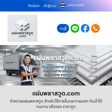
LANGUAGE
ติดต่อเรา
เข้าสู่ระบบ
เมนู
แผ่นพลาสวูด.com
จำหน่ายแผ่นพลาสวูด สำหรับใช้ภายในและภายนอก กันน้ำได้
ทนทาน แข็งแรง ราคาถูก