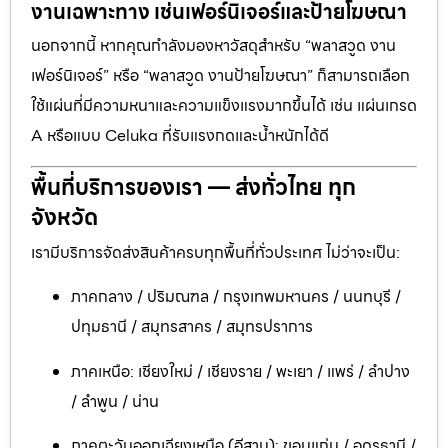
งานเฉพาะทาง เช่นเฟอร์นิเจอร์และป้ายโฆษณา
นอกจากนี้ หากคุณกำลังมองหาวัสดุสำหรับ “พลาสวูด งาน
เฟอร์นิเจอร์” หรือ “พลาสวูด งานป้ายโฆษณา” ก็สามารถเลือก
ใช้แผ่นที่มีความหนาและความแข็งแรงมากขึ้นได้ เช่น แผ่นเกรด
A หรือแบบ Celuka ที่รับแรงกดและน้ำหนักได้ดี
พื้นที่บริการของเรา — ส่งทั่วไทย ทุก
จังหวัด
เรามีบริการจัดส่งสินค้าครบทุกพื้นที่ทั่วประเทศ ไม่ว่าจะเป็น:
ภาคกลาง / ปริมณฑล / กรุงเทพมหานคร / นนทบุรี /
ปทุมธานี / สมุทรสาคร / สมุทรปราการ
ภาคเหนือ: เชียงใหม่ / เชียงราย / พะเยา / แพร่ / ลำปาง
/ ลำพูน / น่าน
ภาคตะวันออกเฉียงเหนือ (อีสาน): ขอนแก่น / อุดรธานี /