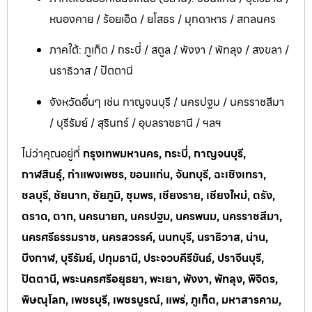
หนองคาย / ร้อยเอ็ด / ยโสธร / มุกดาหาร / สกลนคร
ภาคใต้: ภูเก็ต / กระบี่ / สตูล / พังงา / พัทลุง / สงขลา /
นราธิวาส / ปัตตานี
จังหวัดอื่นๆ เช่น กาญจนบุรี / นครปฐม / นครราชสีมา
/ บุรีรัมย์ / สุรินทร์ / อุบลราชธานี / ฯลฯ
ไม่ว่าคุณอยู่ที่
กรุงเทพมหานคร, กระบี่, กาญจนบุรี,
กาฬสินธุ์, กำแพงเพชร, ขอนแก่น, จันทบุรี, ฉะเชิงเทรา,
ชลบุรี, ชัยนาท, ชัยภูมิ, ชุมพร, เชียงราย, เชียงใหม่, ตรัง,
ตราด, ตาก, นครนายก, นครปฐม, นครพนม, นครราชสีมา,
นครศรีธรรมราช, นครสวรรค์, นนทบุรี, นราธิวาส, น่าน,
บึงกาฬ, บุรีรัมย์, ปทุมธานี, ประจวบคีรีขันธ์, ปราจีนบุรี,
ปัตตานี, พระนครศรีอยุธยา, พะเยา, พังงา, พัทลุง, พิจิตร,
พิษณุโลก, เพชรบุรี, เพชรบูรณ์, แพร่, ภูเก็ต, มหาสารคาม,