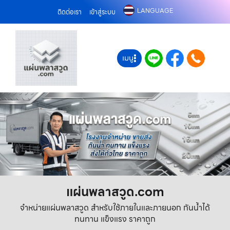
LANGUAGE
ติดต่อเรา
เข้าสู่ระบบ
เมนู
แผ่นพลาสวูด.com
จำหน่ายแผ่นพลาสวูด สำหรับใช้ภายในและภายนอก กันน้ำได้
ทนทาน แข็งแรง ราคาถูก