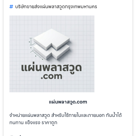
บริษัทขายส่งแผ่นพลาสวูดกรุงเทพมหานคร
แผ่นพลาสวูด.com
จำหน่ายแผ่นพลาสวูด สำหรับใช้ภายในและภายนอก กันน้ำได้
ทนทาน แข็งแรง ราคาถูก