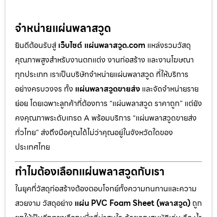
จำหน่ายแผ่นพลาสวูด
ยินดีต้อนรับสู่
เว็บไซต์ แผ่นพลาสวูด.com
แหล่งรวมวัสดุ
คุณภาพสูงสำหรับงานตกแต่ง งานก่อสร้าง และงานโฆษณา
ทุกประเภท เราเป็นบริษัทจำหน่ายแผ่นพลาสวูด ที่ให้บริการ
อย่างครบวงจร ทั้ง
แผ่นพลาสวูดขายส่ง
และจัดจำหน่ายราย
ย่อย โดยเฉพาะลูกค้าที่ต้องการ “แผ่นพลาสวูด ราคาถูก” แต่ยัง
คงคุณภาพระดับเกรด A พร้อมบริการ “แผ่นพลาสวูดขายส่ง
ทั่วไทย” ส่งถึงมือคุณได้ไม่ว่าคุณอยู่ในจังหวัดใดของ
ประเทศไทย
ทำไมต้องเลือกแผ่นพลาสวูดกับเรา
ในยุคที่วัสดุก่อสร้างต้องตอบโจทย์ทั้งความทนทานและความ
สวยงาม วัสดุอย่าง
แผ่น PVC Foam Sheet (พลาสวูด)
ถูก