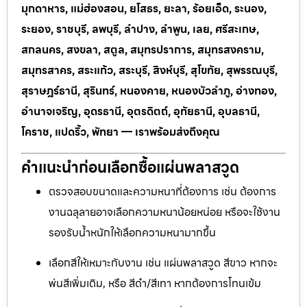
มุกดาหาร, แม่ฮ่องสอน, ยโสธร, ยะลา, ร้อยเอ็ด, ระนอง,
ระยอง, ราชบุรี, ลพบุรี, ลำปาง, ลำพูน, เลย, ศรีสะเกษ,
สกลนคร, สงขลา, สตูล, สมุทรปราการ, สมุทรสงคราม,
สมุทรสาคร, สระแก้ว, สระบุรี, สิงห์บุรี, สุโขทัย, สุพรรณบุรี,
สุราษฎร์ธานี, สุรินทร์, หนองคาย, หนองบัวลำภู, อ่างทอง,
อำนาจเจริญ, อุดรธานี, อุตรดิตถ์, อุทัยธานี, อุบลธานี,
โคราช, แปดริ้ว, พัทยา — เราพร้อมส่งถึงคุณ
คำแนะนำก่อนเลือกซื้อแผ่นพลาสวูด
ตรวจสอบขนาดและความหนาที่ต้องการ เช่น ต้องการ
งานฉลุลายอาจเลือกความหนาน้อยหน่อย หรือจะใช้งาน
รองรับน้ำหนักให้เลือกความหนามากขึ้น
เลือกสีให้เหมาะกับงาน เช่น แผ่นพลาสวูด สีขาว หากจะ
พ่นสีเพิ่มเติม, หรือ สีดำ/สีเทา หากต้องการโทนเข้ม