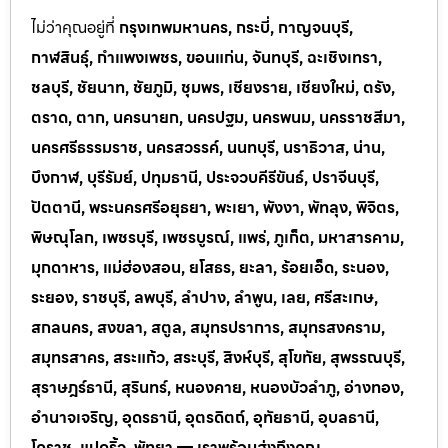
ไม่ว่าคุณอยู่ที่
กรุงเทพมหานคร, กระบี่, กาญจนบุรี,
กาฬสินธุ์, กำแพงเพชร, ขอนแก่น, จันทบุรี, ฉะเชิงเทรา,
ชลบุรี, ชัยนาท, ชัยภูมิ, ชุมพร, เชียงราย, เชียงใหม่, ตรัง,
ตราด, ตาก, นครนายก, นครปฐม, นครพนม, นครราชสีมา,
นครศรีธรรมราช, นครสวรรค์, นนทบุรี, นราธิวาส, น่าน,
บึงกาฬ, บุรีรัมย์, ปทุมธานี, ประจวบคีรีขันธ์, ปราจีนบุรี,
ปัตตานี, พระนครศรีอยุธยา, พะเยา, พังงา, พัทลุง, พิจิตร,
พิษณุโลก, เพชรบุรี, เพชรบูรณ์, แพร่, ภูเก็ต, มหาสารคาม,
มุกดาหาร, แม่ฮ่องสอน, ยโสธร, ยะลา, ร้อยเอ็ด, ระนอง,
ระยอง, ราชบุรี, ลพบุรี, ลำปาง, ลำพูน, เลย, ศรีสะเกษ,
สกลนคร, สงขลา, สตูล, สมุทรปราการ, สมุทรสงคราม,
สมุทรสาคร, สระแก้ว, สระบุรี, สิงห์บุรี, สุโขทัย, สุพรรณบุรี,
สุราษฎร์ธานี, สุรินทร์, หนองคาย, หนองบัวลำภู, อ่างทอง,
อำนาจเจริญ, อุดรธานี, อุตรดิตถ์, อุทัยธานี, อุบลธานี,
โคราช, แปดริ้ว, พัทยา — เราพร้อมส่งถึงคุณ