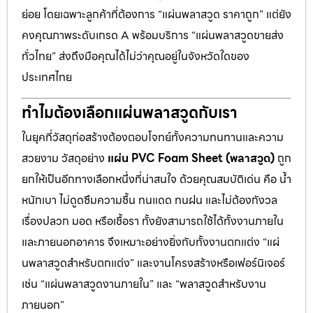
ย่อย โดยเฉพาะลูกค้าที่ต้องการ “แผ่นพลาสวูด ราคาถูก” แต่ยัง
คงคุณภาพระดับเกรด A พร้อมบริการ “แผ่นพลาสวูดขายส่ง
ทั่วไทย” ส่งถึงมือคุณได้ไม่ว่าคุณอยู่ในจังหวัดใดของ
ประเทศไทย
ทำไมต้องเลือกแผ่นพลาสวูดกับเรา
ในยุคที่วัสดุก่อสร้างต้องตอบโจทย์ทั้งความทนทานและความ
สวยงาม วัสดุอย่าง
แผ่น PVC Foam Sheet (พลาสวูด)
ถูก
ยกให้เป็นอีกทางเลือกหนึ่งที่น่าสนใจ ด้วยคุณสมบัติเด่น คือ น้ำ
หนักเบา ไม่ดูดซึมความชื้น ทนแดด ทนฝน และไม่ต้องกังวล
เรื่องปลวก มอด หรือเชื้อรา ทั้งยังสามารถใช้ได้ทั้งงานภายใน
และภายนอกอาคาร จึงเหมาะอย่างยิ่งกับทั้งงานตกแต่ง “แผ่
นพลาสวูดสำหรับตกแต่ง” และงานโครงสร้างหรือเฟอร์นิเจอร์
เช่น “แผ่นพลาสวูดงานภายใน” และ “พลาสวูดสำหรับงาน
ภายนอก”