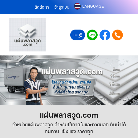
LANGUAGE
ติดต่อเรา
เข้าสู่ระบบ
เมนู
แผ่นพลาสวูด.com
จำหน่ายแผ่นพลาสวูด สำหรับใช้ภายในและภายนอก กันน้ำได้
ทนทาน แข็งแรง ราคาถูก