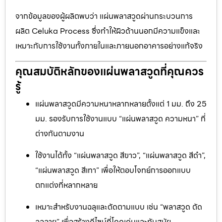
จากข้อมูลของผู้ผลิตพบว่า แผ่นพลาสวูดผ่านกระบวนการ
ผลิต Celuka Process ซึ่งทำให้ผิวด้านนอกมีความแข็งและ
เหมาะกับการใช้งานทั้งภายในและภายนอกอาคารอย่างแท้จริง
คุณสมบัติหลักของแผ่นพลาสวูดที่คุณควร
รู้
แผ่นพลาสวูดมีความหนาหลากหลายตั้งแต่ 1 มม. ถึง 25
มม. รองรับการใช้งานแบบ “แผ่นพลาสวูด ความหนา” ที่
ต่างกันตามงาน
ใช้งานได้ทั้ง “แผ่นพลาสวูด สีขาว”, “แผ่นพลาสวูด สีดำ”,
“แผ่นพลาสวูด สีเทา” เพื่อให้ตอบโจทย์การออกแบบ
ตกแต่งที่หลากหลาย
เหมาะสำหรับงานฉลุและตัดตามแบบ เช่น “พลาสวูด ตัด
ฉลุลาย” เพื่อสร้างดีไซน์ที่โดดเด่นและทันสมัย