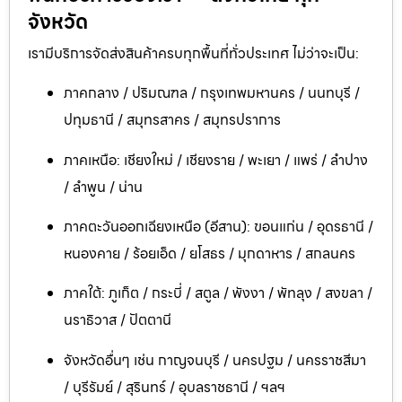
จังหวัด
เรามีบริการจัดส่งสินค้าครบทุกพื้นที่ทั่วประเทศ ไม่ว่าจะเป็น:
ภาคกลาง / ปริมณฑล / กรุงเทพมหานคร / นนทบุรี /
ปทุมธานี / สมุทรสาคร / สมุทรปราการ
ภาคเหนือ: เชียงใหม่ / เชียงราย / พะเยา / แพร่ / ลำปาง
/ ลำพูน / น่าน
ภาคตะวันออกเฉียงเหนือ (อีสาน): ขอนแก่น / อุดรธานี /
หนองคาย / ร้อยเอ็ด / ยโสธร / มุกดาหาร / สกลนคร
ภาคใต้: ภูเก็ต / กระบี่ / สตูล / พังงา / พัทลุง / สงขลา /
นราธิวาส / ปัตตานี
จังหวัดอื่นๆ เช่น กาญจนบุรี / นครปฐม / นครราชสีมา
/ บุรีรัมย์ / สุรินทร์ / อุบลราชธานี / ฯลฯ