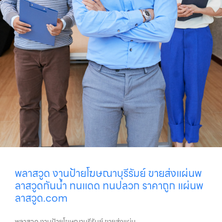
พลาสวูด งานป้ายโฆษณาบุรีรัมย์ ขายส่งแผ่นพ
ลาสวูดกันน้ำ ทนแดด ทนปลวก ราคาถูก แผ่นพ
ลาสวูด.com
พลาสวูด งานป้ายโฆษณาบุรีรัมย์ ขายส่งแผ่น