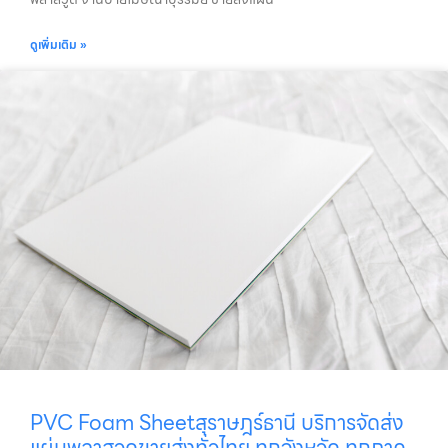
ดูเพิ่มเติม »
PVC Foam Sheetสุราษฎร์ธานี บริการจัดส่ง
แผ่นพลาสวูดขายส่งทั่วไทย ทุกจังหวัด ทุกภาค