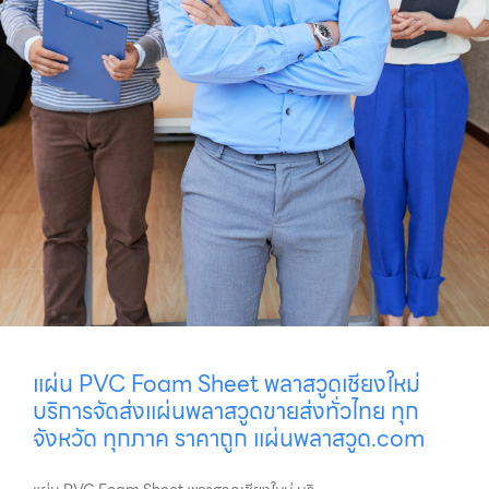
แผ่น PVC Foam Sheet พลาสวูดเชียงใหม่
บริการจัดส่งแผ่นพลาสวูดขายส่งทั่วไทย ทุก
จังหวัด ทุกภาค ราคาถูก แผ่นพลาสวูด.com