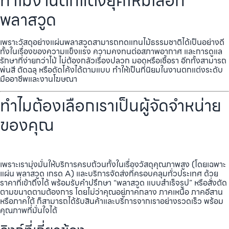
ทำไมงานตกแต่งยุคใหม่เลือก
พลาสวูด
เพราะวัสดุอย่างแผ่นพลาสวูดสามารถทดแทนไม้ธรรมชาติได้เป็นอย่างดี
ทั้งในเรื่องของความแข็งแรง ความคงทนต่อสภาพอากาศ และการดูแล
รักษาที่ง่ายกว่าไม้ ไม่ต้องกลัวเรื่องปลวก มอดหรือเชื้อรา อีกทั้งสามารถ
พ่นสี ตัดฉลุ หรือดัดโค้งได้ตามแบบ ทำให้เป็นที่นิยมในงานตกแต่งระดับ
มืออาชีพและงานโฆษณา
ทำไมต้องเลือกเราเป็นผู้จัดจำหน่าย
ของคุณ
เพราะเรามุ่งมั่นให้บริการครบถ้วนทั้งในเรื่องวัสดุคุณภาพสูง (โดยเฉพาะ
แผ่น พลาสวูด เกรด A) และบริการจัดส่งที่ครอบคลุมทั่วประเทศ ด้วย
ราคาที่เข้าถึงได้ พร้อมรับคำปรึกษา “พลาสวูด แบบสำเร็จรูป” หรือสั่งตัด
ตามขนาดตามต้องการ โดยไม่ว่าคุณอยู่ภาคกลาง ภาคเหนือ ภาคอีสาน
หรือภาคใต้ ก็สามารถได้รับสินค้าและบริการจากเราอย่างรวดเร็ว พร้อม
คุณภาพที่มั่นใจได้