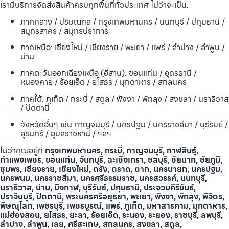
เรามีบริการจัดส่งสินค้าครบทุกพื้นที่ทั่วประเทศ ไม่ว่าจะเป็น:
ภาคกลาง / ปริมณฑล / กรุงเทพมหานคร / นนทบุรี / ปทุมธานี /
สมุทรสาคร / สมุทรปราการ
ภาคเหนือ: เชียงใหม่ / เชียงราย / พะเยา / แพร่ / ลำปาง / ลำพูน /
น่าน
ภาคตะวันออกเฉียงเหนือ (อีสาน): ขอนแก่น / อุดรธานี /
หนองคาย / ร้อยเอ็ด / ยโสธร / มุกดาหาร / สกลนคร
ภาคใต้: ภูเก็ต / กระบี่ / สตูล / พังงา / พัทลุง / สงขลา / นราธิวาส
/ ปัตตานี
จังหวัดอื่นๆ เช่น กาญจนบุรี / นครปฐม / นครราชสีมา / บุรีรัมย์ /
สุรินทร์ / อุบลราชธานี / ฯลฯ
ไม่ว่าคุณอยู่ที่
กรุงเทพมหานคร, กระบี่, กาญจนบุรี, กาฬสินธุ์,
กำแพงเพชร, ขอนแก่น, จันทบุรี, ฉะเชิงเทรา, ชลบุรี, ชัยนาท, ชัยภูมิ,
ชุมพร, เชียงราย, เชียงใหม่, ตรัง, ตราด, ตาก, นครนายก, นครปฐม,
นครพนม, นครราชสีมา, นครศรีธรรมราช, นครสวรรค์, นนทบุรี,
นราธิวาส, น่าน, บึงกาฬ, บุรีรัมย์, ปทุมธานี, ประจวบคีรีขันธ์,
ปราจีนบุรี, ปัตตานี, พระนครศรีอยุธยา, พะเยา, พังงา, พัทลุง, พิจิตร,
พิษณุโลก, เพชรบุรี, เพชรบูรณ์, แพร่, ภูเก็ต, มหาสารคาม, มุกดาหาร,
แม่ฮ่องสอน, ยโสธร, ยะลา, ร้อยเอ็ด, ระนอง, ระยอง, ราชบุรี, ลพบุรี,
ลำปาง, ลำพูน, เลย, ศรีสะเกษ, สกลนคร, สงขลา, สตูล,