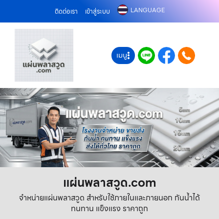
LANGUAGE
ติดต่อเรา
เข้าสู่ระบบ
เมนู
แผ่นพลาสวูด.com
จำหน่ายแผ่นพลาสวูด สำหรับใช้ภายในและภายนอก กันน้ำได้
ทนทาน แข็งแรง ราคาถูก