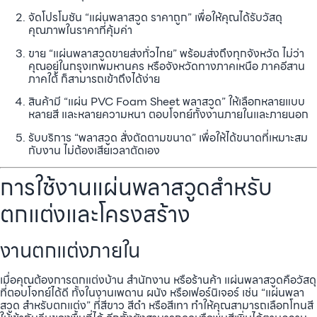
จัดโปรโมชัน “แผ่นพลาสวูด ราคาถูก” เพื่อให้คุณได้รับวัสดุ
คุณภาพในราคาที่คุ้มค่า
ขาย “แผ่นพลาสวูดขายส่งทั่วไทย” พร้อมส่งถึงทุกจังหวัด ไม่ว่า
คุณอยู่ในกรุงเทพมหานคร หรือจังหวัดทางภาคเหนือ ภาคอีสาน
ภาคใต้ ก็สามารถเข้าถึงได้ง่าย
สินค้ามี “แผ่น PVC Foam Sheet พลาสวูด” ให้เลือกหลายแบบ
หลายสี และหลายความหนา ตอบโจทย์ทั้งงานภายในและภายนอก
รับบริการ “พลาสวูด สั่งตัดตามขนาด” เพื่อให้ได้ขนาดที่เหมาะสม
กับงาน ไม่ต้องเสียเวลาตัดเอง
การใช้งานแผ่นพลาสวูดสำหรับ
ตกแต่งและโครงสร้าง
งานตกแต่งภายใน
เมื่อคุณต้องการตกแต่งบ้าน สำนักงาน หรือร้านค้า แผ่นพลาสวูดคือวัสดุ
ที่ตอบโจทย์ได้ดี ทั้งในงานเพดาน ผนัง หรือเฟอร์นิเจอร์ เช่น “แผ่นพลา
สวูด สำหรับตกแต่ง” ที่สีขาว สีดำ หรือสีเทา ทำให้คุณสามารถเลือกโทนสี