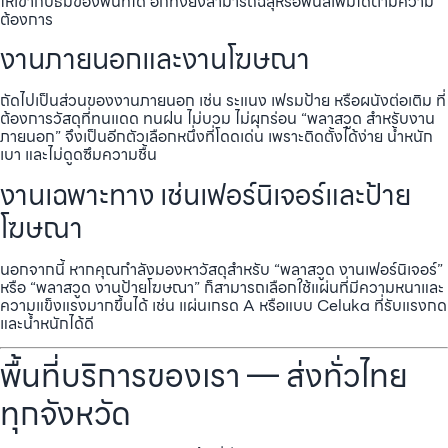
ให้เข้ากับธีมของพื้นที่ได้ อีกทั้งยังสามารถฉลุหรือพ่นสีเพิ่มได้ตามความ
ต้องการ
งานภายนอกและงานโฆษณา
ถัดไปเป็นส่วนของงานภายนอก เช่น ระแนง เฟรมป้าย หรือผนังต่อเติม ที่
ต้องการวัสดุที่ทนแดด ทนฝน ไม่บวม ไม่ผุกร่อน “พลาสวูด สำหรับงาน
ภายนอก” จึงเป็นอีกตัวเลือกหนึ่งที่โดดเด่น เพราะติดตั้งได้ง่าย น้ำหนัก
เบา และไม่ดูดซึมความชื้น
งานเฉพาะทาง เช่นเฟอร์นิเจอร์และป้าย
โฆษณา
นอกจากนี้ หากคุณกำลังมองหาวัสดุสำหรับ “พลาสวูด งานเฟอร์นิเจอร์”
หรือ “พลาสวูด งานป้ายโฆษณา” ก็สามารถเลือกใช้แผ่นที่มีความหนาและ
ความแข็งแรงมากขึ้นได้ เช่น แผ่นเกรด A หรือแบบ Celuka ที่รับแรงกด
และน้ำหนักได้ดี
พื้นที่บริการของเรา — ส่งทั่วไทย
ทุกจังหวัด