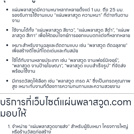
แผ่นพลาสวูดมีความหนาหลากหลายตั้งแต่ 1 มม. ถึง 25 มม.
รองรับการใช้งานแบบ “แผ่นพลาสวูด ความหนา” ที่ต่างกันตาม
งาน
ใช้งานได้ทั้ง “แผ่นพลาสวูด สีขาว”, “แผ่นพลาสวูด สีดำ”, “แผ่นพ
ลาสวูด สีเทา” เพื่อให้ตอบโจทย์การออกแบบตกแต่งที่หลากหลาย
เหมาะสำหรับงานฉลุและตัดตามแบบ เช่น “พลาสวูด ตัดฉลุลาย”
เพื่อสร้างดีไซน์ที่โดดเด่นและทันสมัย
ใช้ได้กับงานหลายประเภท เช่น “พลาสวูด งานเฟอร์นิเจอร์”,
“พลาสวูด งานป้ายโฆษณา”, “พลาสวูด แบบสำเร็จรูป” ที่จัดส่ง
พร้อมใช้งาน
มีเกรดวัสดุให้เลือก เช่น “พลาสวูด เกรด A” ซึ่งเป็นเกรดคุณภาพ
สูง เหมาะกับงานที่ต้องการความทนทานและความสวยงาม
บริการที่เว็บไซต์แผ่นพลาสวูด.com
มอบให้
จำหน่าย “แผ่นพลาสวูดขายส่ง” สำหรับผู้รับเหมา โครงการใหญ่
หรือร้านวัสดุก่อสร้าง