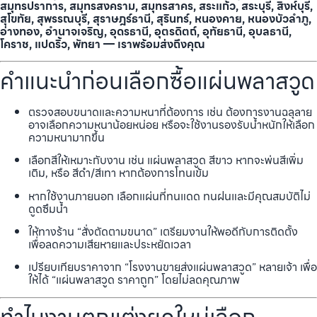
สมุทรปราการ, สมุทรสงคราม, สมุทรสาคร, สระแก้ว, สระบุรี, สิงห์บุรี,
สุโขทัย, สุพรรณบุรี, สุราษฎร์ธานี, สุรินทร์, หนองคาย, หนองบัวลำภู,
อ่างทอง, อำนาจเจริญ, อุดรธานี, อุตรดิตถ์, อุทัยธานี, อุบลธานี,
โคราช, แปดริ้ว, พัทยา — เราพร้อมส่งถึงคุณ
คำแนะนำก่อนเลือกซื้อแผ่นพลาสวูด
ตรวจสอบขนาดและความหนาที่ต้องการ เช่น ต้องการงานฉลุลาย
อาจเลือกความหนาน้อยหน่อย หรือจะใช้งานรองรับน้ำหนักให้เลือก
ความหนามากขึ้น
เลือกสีให้เหมาะกับงาน เช่น แผ่นพลาสวูด สีขาว หากจะพ่นสีเพิ่ม
เติม, หรือ สีดำ/สีเทา หากต้องการโทนเข้ม
หากใช้งานภายนอก เลือกแผ่นที่ทนแดด ทนฝนและมีคุณสมบัติไม่
ดูดซึมน้ำ
ให้ทางร้าน “สั่งตัดตามขนาด” เตรียมงานให้พอดีกับการติดตั้ง
เพื่อลดความเสียหายและประหยัดเวลา
เปรียบเทียบราคาจาก “โรงงานขายส่งแผ่นพลาสวูด” หลายเจ้า เพื่อ
ให้ได้ “แผ่นพลาสวูด ราคาถูก” โดยไม่ลดคุณภาพ