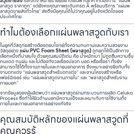
สวูดขายส่ง
และจัดจำหน่ายรายย่อย โดยเฉพาะลูกค้าที่ต้องการ “แผ่นพ
ลาสวูด ราคาถูก” แต่ยังคงคุณภาพระดับเกรด A พร้อมบริการ “แผ่นพ
ลาสวูดขายส่งทั่วไทย” ส่งถึงมือคุณได้ไม่ว่าคุณอยู่ในจังหวัดใดของ
ประเทศไทย
ทำไมต้องเลือกแผ่นพลาสวูดกับเรา
ในยุคที่วัสดุก่อสร้างต้องตอบโจทย์ทั้งความทนทานและความสวยงาม
วัสดุอย่าง
แผ่น PVC Foam Sheet (พลาสวูด)
ถูกยกให้เป็นอีกทาง
เลือกหนึ่งที่น่าสนใจ ด้วยคุณสมบัติเด่น คือ น้ำหนักเบา ไม่ดูดซึมความชื้น
ทนแดด ทนฝน และไม่ต้องกังวลเรื่องปลวก มอด หรือเชื้อรา ทั้งยัง
สามารถใช้ได้ทั้งงานภายในและภายนอกอาคาร จึงเหมาะอย่างยิ่งกับทั้ง
งานตกแต่ง “แผ่นพลาสวูดสำหรับตกแต่ง” และงานโครงสร้างหรือ
เฟอร์นิเจอร์ เช่น “แผ่นพลาสวูดงานภายใน” และ “พลาสวูดสำหรับงาน
ภายนอก”
จากข้อมูลของผู้ผลิตพบว่า แผ่นพลาสวูดผ่านกระบวนการผลิต Celuka
Process ซึ่งทำให้ผิวด้านนอกมีความแข็งและเหมาะกับการใช้งานทั้ง
ภายในและภายนอกอาคารอย่างแท้จริง
คุณสมบัติหลักของแผ่นพลาสวูดที่
คุณควรรู้