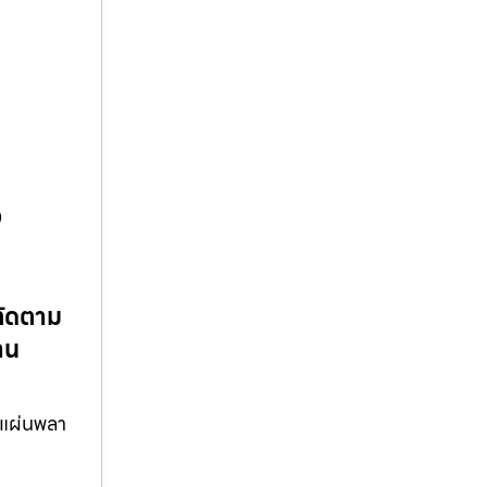
ว
ตัดตาม
าน
 แผ่นพลา