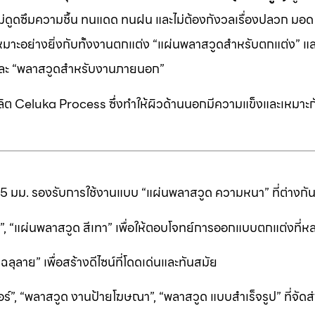
 ไม่ดูดซึมความชื้น ทนแดด ทนฝน และไม่ต้องกังวลเรื่องปลวก มอด ห
หมาะอย่างยิ่งกับทั้งงานตกแต่ง “แผ่นพลาสวูดสำหรับตกแต่ง” แ
” และ “พลาสวูดสำหรับงานภายนอก”
ต Celuka Process ซึ่งทำให้ผิวด้านนอกมีความแข็งและเหมาะก
25 มม. รองรับการใช้งานแบบ “แผ่นพลาสวูด ความหนา” ที่ต่างก
ีดำ”, “แผ่นพลาสวูด สีเทา” เพื่อให้ตอบโจทย์การออกแบบตกแต่งที
ลาย” เพื่อสร้างดีไซน์ที่โดดเด่นและทันสมัย
ร์”, “พลาสวูด งานป้ายโฆษณา”, “พลาสวูด แบบสำเร็จรูป” ที่จัดส่