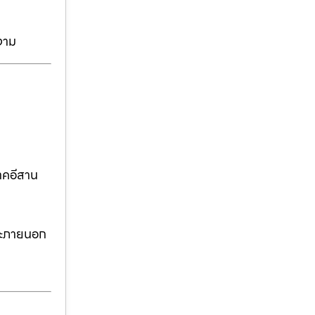
งาม
าคอีสาน
ละภายนอก