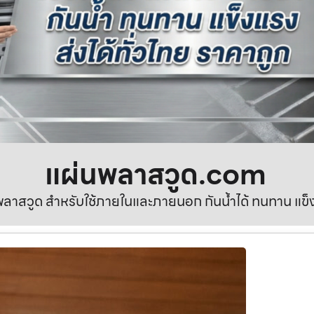
แผ่นพลาสวูด.com
ลาสวูด สำหรับใช้ภายในและภายนอก กันน้ำได้ ทนทาน แข็