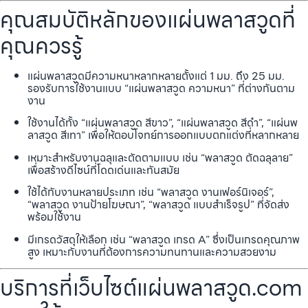
คุณสมบัติหลักของแผ่นพลาสวูดที่
คุณควรรู้
แผ่นพลาสวูดมีความหนาหลากหลายตั้งแต่ 1 มม. ถึง 25 มม.
รองรับการใช้งานแบบ “แผ่นพลาสวูด ความหนา” ที่ต่างกันตาม
งาน
ใช้งานได้ทั้ง “แผ่นพลาสวูด สีขาว”, “แผ่นพลาสวูด สีดำ”, “แผ่นพ
ลาสวูด สีเทา” เพื่อให้ตอบโจทย์การออกแบบตกแต่งที่หลากหลาย
เหมาะสำหรับงานฉลุและตัดตามแบบ เช่น “พลาสวูด ตัดฉลุลาย”
เพื่อสร้างดีไซน์ที่โดดเด่นและทันสมัย
ใช้ได้กับงานหลายประเภท เช่น “พลาสวูด งานเฟอร์นิเจอร์”,
“พลาสวูด งานป้ายโฆษณา”, “พลาสวูด แบบสำเร็จรูป” ที่จัดส่ง
พร้อมใช้งาน
มีเกรดวัสดุให้เลือก เช่น “พลาสวูด เกรด A” ซึ่งเป็นเกรดคุณภาพ
สูง เหมาะกับงานที่ต้องการความทนทานและความสวยงาม
บริการที่เว็บไซต์แผ่นพลาสวูด.com