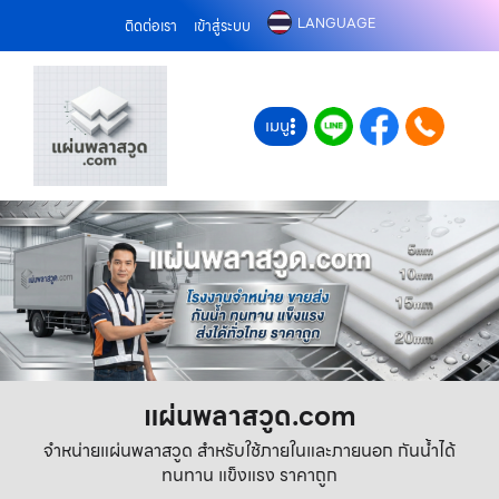
LANGUAGE
ติดต่อเรา
เข้าสู่ระบบ
เมนู
แผ่นพลาสวูด.com
จำหน่ายแผ่นพลาสวูด สำหรับใช้ภายในและภายนอก กันน้ำได้
ทนทาน แข็งแรง ราคาถูก