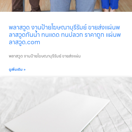
พลาสวูด งานป้ายโฆษณาบุรีรัมย์ ขายส่งแผ่นพ
ลาสวูดกันน้ำ ทนแดด ทนปลวก ราคาถูก แผ่นพ
ลาสวูด.com
พลาสวูด งานป้ายโฆษณาบุรีรัมย์ ขายส่งแผ่น
ดูเพิ่มเติม »