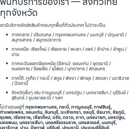
พื้นที่บริการของเรา — ส่งทั่วไทย
ทุกจังหวัด
เรามีบริการจัดส่งสินค้าครบทุกพื้นที่ทั่วประเทศ ไม่ว่าจะเป็น:
ภาคกลาง / ปริมณฑล / กรุงเทพมหานคร / นนทบุรี / ปทุมธานี /
สมุทรสาคร / สมุทรปราการ
ภาคเหนือ: เชียงใหม่ / เชียงราย / พะเยา / แพร่ / ลำปาง / ลำพูน /
น่าน
ภาคตะวันออกเฉียงเหนือ (อีสาน): ขอนแก่น / อุดรธานี /
หนองคาย / ร้อยเอ็ด / ยโสธร / มุกดาหาร / สกลนคร
ภาคใต้: ภูเก็ต / กระบี่ / สตูล / พังงา / พัทลุง / สงขลา / นราธิวาส
/ ปัตตานี
จังหวัดอื่นๆ เช่น กาญจนบุรี / นครปฐม / นครราชสีมา / บุรีรัมย์ /
สุรินทร์ / อุบลราชธานี / ฯลฯ
ไม่ว่าคุณอยู่ที่
กรุงเทพมหานคร, กระบี่, กาญจนบุรี, กาฬสินธุ์,
กำแพงเพชร, ขอนแก่น, จันทบุรี, ฉะเชิงเทรา, ชลบุรี, ชัยนาท, ชัยภูมิ,
ชุมพร, เชียงราย, เชียงใหม่, ตรัง, ตราด, ตาก, นครนายก, นครปฐม,
นครพนม, นครราชสีมา, นครศรีธรรมราช, นครสวรรค์, นนทบุรี,
นราธิวาส, น่าน, บึงกาฬ, บุรีรัมย์, ปทุมธานี, ประจวบคีรีขันธ์,