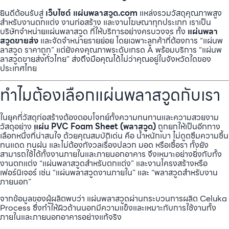
ยินดีต้อนรับสู่
เว็บไซต์ แผ่นพลาสวูด.com
แหล่งรวมวัสดุคุณภาพสูง
สำหรับงานตกแต่ง งานก่อสร้าง และงานโฆษณาทุกประเภท เราเป็น
บริษัทจำหน่ายแผ่นพลาสวูด ที่ให้บริการอย่างครบวงจร ทั้ง
แผ่นพลา
สวูดขายส่ง
และจัดจำหน่ายรายย่อย โดยเฉพาะลูกค้าที่ต้องการ “แผ่นพ
ลาสวูด ราคาถูก” แต่ยังคงคุณภาพระดับเกรด A พร้อมบริการ “แผ่นพ
ลาสวูดขายส่งทั่วไทย” ส่งถึงมือคุณได้ไม่ว่าคุณอยู่ในจังหวัดใดของ
ประเทศไทย
ทำไมต้องเลือกแผ่นพลาสวูดกับเรา
ในยุคที่วัสดุก่อสร้างต้องตอบโจทย์ทั้งความทนทานและความสวยงาม
วัสดุอย่าง
แผ่น PVC Foam Sheet (พลาสวูด)
ถูกยกให้เป็นอีกทาง
เลือกหนึ่งที่น่าสนใจ ด้วยคุณสมบัติเด่น คือ น้ำหนักเบา ไม่ดูดซึมความชื้น
ทนแดด ทนฝน และไม่ต้องกังวลเรื่องปลวก มอด หรือเชื้อรา ทั้งยัง
สามารถใช้ได้ทั้งงานภายในและภายนอกอาคาร จึงเหมาะอย่างยิ่งกับทั้ง
งานตกแต่ง “แผ่นพลาสวูดสำหรับตกแต่ง” และงานโครงสร้างหรือ
เฟอร์นิเจอร์ เช่น “แผ่นพลาสวูดงานภายใน” และ “พลาสวูดสำหรับงาน
ภายนอก”
จากข้อมูลของผู้ผลิตพบว่า แผ่นพลาสวูดผ่านกระบวนการผลิต Celuka
Process ซึ่งทำให้ผิวด้านนอกมีความแข็งและเหมาะกับการใช้งานทั้ง
ภายในและภายนอกอาคารอย่างแท้จริง