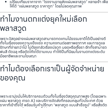
เปรียบเทียบราคาจาก “โรงงานขายส่งแผ่นพลาสวูด” หลายเจ้า เพื่อ
ให้ได้ “แผ่นพลาสวูด ราคาถูก” โดยไม่ลดคุณภาพ
ทำไมงานตกแต่งยุคใหม่เลือก
พลาสวูด
เพราะวัสดุอย่างแผ่นพลาสวูดสามารถทดแทนไม้ธรรมชาติได้เป็นอย่างดี
ทั้งในเรื่องของความแข็งแรง ความคงทนต่อสภาพอากาศ และการดูแล
รักษาที่ง่ายกว่าไม้ ไม่ต้องกลัวเรื่องปลวก มอดหรือเชื้อรา อีกทั้งสามารถ
พ่นสี ตัดฉลุ หรือดัดโค้งได้ตามแบบ ทำให้เป็นที่นิยมในงานตกแต่งระดับ
มืออาชีพและงานโฆษณา
ทำไมต้องเลือกเราเป็นผู้จัดจำหน่าย
ของคุณ
เพราะเรามุ่งมั่นให้บริการครบถ้วนทั้งในเรื่องวัสดุคุณภาพสูง (โดยเฉพาะ
แผ่น พลาสวูด เกรด A) และบริการจัดส่งที่ครอบคลุมทั่วประเทศ ด้วย
ราคาที่เข้าถึงได้ พร้อมรับคำปรึกษา “พลาสวูด แบบสำเร็จรูป” หรือสั่งตัด