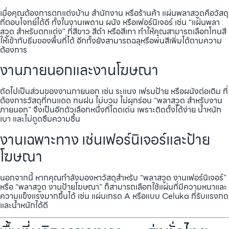
เมื่อคุณต้องการตกแต่งบ้าน สำนักงาน หรือร้านค้า แผ่นพลาสวูดคือวัสดุ
ที่ตอบโจทย์ได้ดี ทั้งในงานเพดาน ผนัง หรือเฟอร์นิเจอร์ เช่น “แผ่นพลา
สวูด สำหรับตกแต่ง” ที่สีขาว สีดำ หรือสีเทา ทำให้คุณสามารถเลือกโทนสี
ให้เข้ากับธีมของพื้นที่ได้ อีกทั้งยังสามารถฉลุหรือพ่นสีเพิ่มได้ตามความ
ต้องการ
งานภายนอกและงานโฆษณา
ถัดไปเป็นส่วนของงานภายนอก เช่น ระแนง เฟรมป้าย หรือผนังต่อเติม ที่
ต้องการวัสดุที่ทนแดด ทนฝน ไม่บวม ไม่ผุกร่อน “พลาสวูด สำหรับงาน
ภายนอก” จึงเป็นอีกตัวเลือกหนึ่งที่โดดเด่น เพราะติดตั้งได้ง่าย น้ำหนัก
เบา และไม่ดูดซึมความชื้น
งานเฉพาะทาง เช่นเฟอร์นิเจอร์และป้าย
โฆษณา
นอกจากนี้ หากคุณกำลังมองหาวัสดุสำหรับ “พลาสวูด งานเฟอร์นิเจอร์”
หรือ “พลาสวูด งานป้ายโฆษณา” ก็สามารถเลือกใช้แผ่นที่มีความหนาและ
ความแข็งแรงมากขึ้นได้ เช่น แผ่นเกรด A หรือแบบ Celuka ที่รับแรงกด
และน้ำหนักได้ดี