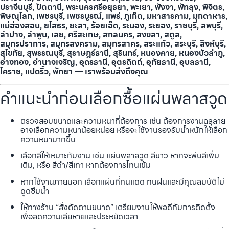
ปราจีนบุรี, ปัตตานี, พระนครศรีอยุธยา, พะเยา, พังงา, พัทลุง, พิจิตร,
พิษณุโลก, เพชรบุรี, เพชรบูรณ์, แพร่, ภูเก็ต, มหาสารคาม, มุกดาหาร,
แม่ฮ่องสอน, ยโสธร, ยะลา, ร้อยเอ็ด, ระนอง, ระยอง, ราชบุรี, ลพบุรี,
ลำปาง, ลำพูน, เลย, ศรีสะเกษ, สกลนคร, สงขลา, สตูล,
สมุทรปราการ, สมุทรสงคราม, สมุทรสาคร, สระแก้ว, สระบุรี, สิงห์บุรี,
สุโขทัย, สุพรรณบุรี, สุราษฎร์ธานี, สุรินทร์, หนองคาย, หนองบัวลำภู,
อ่างทอง, อำนาจเจริญ, อุดรธานี, อุตรดิตถ์, อุทัยธานี, อุบลธานี,
โคราช, แปดริ้ว, พัทยา — เราพร้อมส่งถึงคุณ
คำแนะนำก่อนเลือกซื้อแผ่นพลาสวูด
ตรวจสอบขนาดและความหนาที่ต้องการ เช่น ต้องการงานฉลุลาย
อาจเลือกความหนาน้อยหน่อย หรือจะใช้งานรองรับน้ำหนักให้เลือก
ความหนามากขึ้น
เลือกสีให้เหมาะกับงาน เช่น แผ่นพลาสวูด สีขาว หากจะพ่นสีเพิ่ม
เติม, หรือ สีดำ/สีเทา หากต้องการโทนเข้ม
หากใช้งานภายนอก เลือกแผ่นที่ทนแดด ทนฝนและมีคุณสมบัติไม่
ดูดซึมน้ำ
ให้ทางร้าน “สั่งตัดตามขนาด” เตรียมงานให้พอดีกับการติดตั้ง
เพื่อลดความเสียหายและประหยัดเวลา