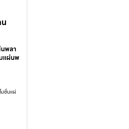
ทน
ผ่นพลา
อมแผ่นพ
ชั่นแผ่