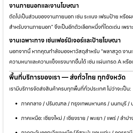
งานภายนอกและงานโฆษณา
ถัดไปเป็นส่วนของงานภายนอก เช่น ระแนง เฟรมป้าย หรือผนัง
สำหรับงานภายนอก” จึงเป็นอีกตัวเลือกหนึ่งที่โดดเด่น เพราะต
งานเฉพาะทาง เช่นเฟอร์นิเจอร์และป้ายโฆษณา
นอกจากนี้ หากคุณกำลังมองหาวัสดุสำหรับ “พลาสวูด งานเฟอ
ความหนาและความแข็งแรงมากขึ้นได้ เช่น แผ่นเกรด A หรือแ
พื้นที่บริการของเรา — ส่งทั่วไทย ทุกจังหวัด
เรามีบริการจัดส่งสินค้าครบทุกพื้นที่ทั่วประเทศ ไม่ว่าจะเป็น:
ภาคกลาง / ปริมณฑล / กรุงเทพมหานคร / นนทบุรี / ป
ภาคเหนือ: เชียงใหม่ / เชียงราย / พะเยา / แพร่ / ลำปาง
ภาคตะวันออกเฉียงเหนือ (อีสาน): ขอนแก่น / อุดรธาน