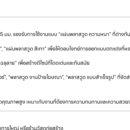
25 มม. รองรับการใช้งานแบบ “แผ่นพลาสวูด ความหนา” ที่ต่างก
ีดำ”, “แผ่นพลาสวูด สีเทา” เพื่อให้ตอบโจทย์การออกแบบตกแต่งที
ลาย” เพื่อสร้างดีไซน์ที่โดดเด่นและทันสมัย
ร์”, “พลาสวูด งานป้ายโฆษณา”, “พลาสวูด แบบสำเร็จรูป” ที่จัดส่
ป็นเกรดคุณภาพสูง เหมาะกับงานที่ต้องการความทนทานและความสวย
การใหญ่ หรือร้านวัสดุก่อสร้าง