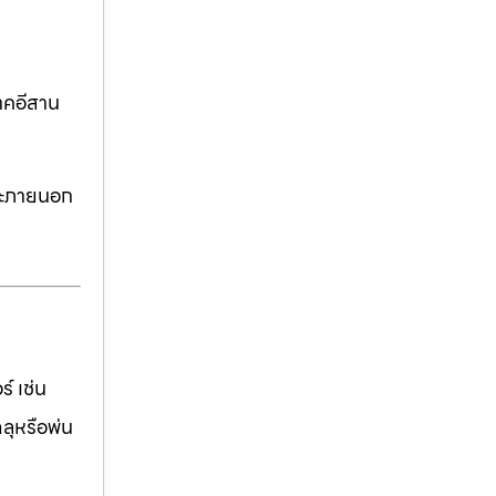
าคอีสาน
ละภายนอก
์ เช่น
ฉลุหรือพ่น