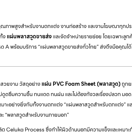
คุณภาพสูงสำหรับงานตกแต่ง งานก่อสร้าง และงานโฆษณาทุกประ
ทั้ง
แผ่นพลาสวูดขายส่ง
และจัดจำหน่ายรายย่อย โดยเฉพาะลูกค้า
 A พร้อมบริการ “แผ่นพลาสวูดขายส่งทั่วไทย” ส่งถึงมือคุณได้ไ
มสวยงาม วัสดุอย่าง
แผ่น PVC Foam Sheet (พลาสวูด)
ถูกยก
 ไม่ดูดซึมความชื้น ทนแดด ทนฝน และไม่ต้องกังวลเรื่องปลวก มอด ห
หมาะอย่างยิ่งกับทั้งงานตกแต่ง “แผ่นพลาสวูดสำหรับตกแต่ง” แ
” และ “พลาสวูดสำหรับงานภายนอก”
ต Celuka Process ซึ่งทำให้ผิวด้านนอกมีความแข็งและเหมาะก