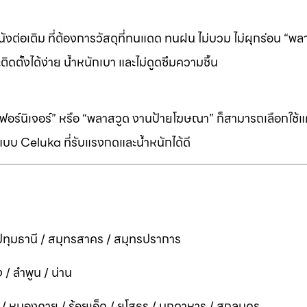
ต่อเติม ที่ต้องการวัสดุที่ทนแดด ทนฝน ไม่บวม ไม่ผุกร่อน “พล
ิดตั้งได้ง่าย น้ำหนักเบา และไม่ดูดซึมความชื้น
ร์นิเจอร์” หรือ “พลาสวูด งานป้ายโฆษณา” ก็สามารถเลือกใช้แผ่
บบ Celuka ที่รับแรงกดและน้ำหนักได้ดี
ทุมธานี / สมุทรสาคร / สมุทรปราการ
 / ลำพูน / น่าน
ี / หนองคาย / ร้อยเอ็ด / ยโสธร / มุกดาหาร / สกลนคร